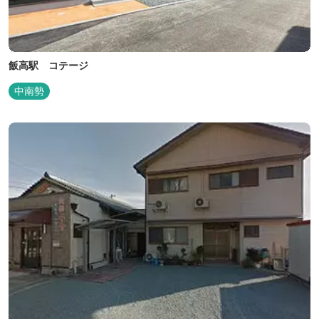
飯高駅 コテージ
中南勢