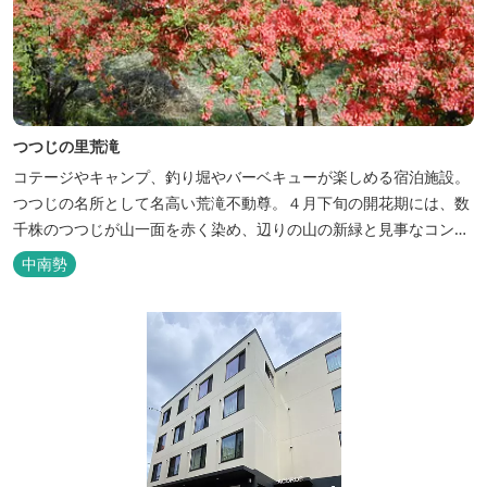
つつじの里荒滝
コテージやキャンプ、釣り堀やバーベキューが楽しめる宿泊施設。
つつじの名所として名高い荒滝不動尊。４月下旬の開花期には、数
千株のつつじが山一面を赤く染め、辺りの山の新緑と見事なコント
ラストを織り成します。 松阪の観光情報は、松阪観光インフォメー
中南勢
ションサイト ワクワク松阪 ...