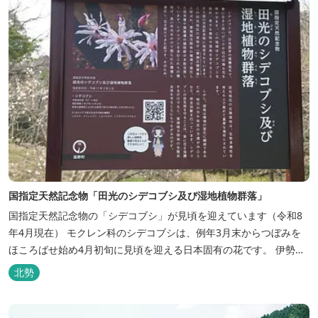
国指定天然記念物「田光のシデコブシ及び湿地植物群落」
国指定天然記念物の「シデコブシ」が見頃を迎えています（令和8
年4月現在） モクレン科のシデコブシは、例年3月末からつぼみを
ほころばせ始め4月初旬に見頃を迎える日本固有の花です。 伊勢湾
周辺の狭い範囲に自生するシデコブシは、三重県内ではいなべ市、
北勢
菰野町、四日市市などの北勢地方に見られ これらの自生地は日本に
おけるシデコブシ天然分布の西の端にあたります。 約500万年前に
存在して...