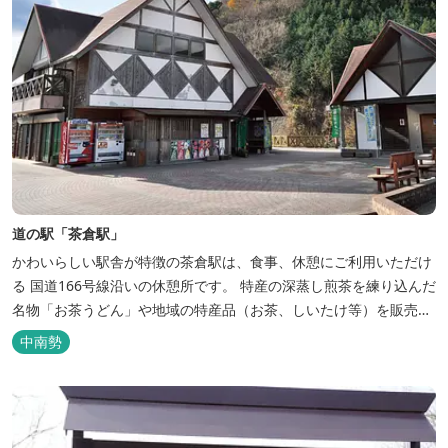
道の駅「茶倉駅」
かわいらしい駅舎が特徴の茶倉駅は、食事、休憩にご利用いただけ
る 国道166号線沿いの休憩所です。 特産の深蒸し煎茶を練り込んだ
名物「お茶うどん」や地域の特産品（お茶、しいたけ等）を販売。
吊り橋をわたれば宿泊施設のエバーグレイズ香肌峡まですぐ。 【イ
中南勢
チオシ名物】 ・味噌カツ丼…地元産の甘味噌を使ったボリュームた
っぷりの丼ぶり。 松阪の観光情報は、松阪観光インフォメ...