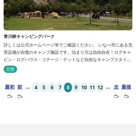
青川峡キャンピングパーク
詳しくは公式ホームページ等でご確認ください。 いなべ市にある充
実設備が自慢のキャンプ施設です。泊まり方は自由自在！ログキャ
ビン・ログハウス・コテージ・テントなど自由なキャンプスタイル
が楽しめます。屋根付きの炭火焼ハウスがありますので、雨や風の
北勢
日も快適にバーベキューをお楽しみいただけます。日帰り利用、団
体利用可能。 青少年向けの屋外キャンプ施設、かもしかキャンプフ
最初
前
...
...
次
最後
4
5
6
7
8
9
10
11
12
ィールドもございま...
へ
へ
へ
へ