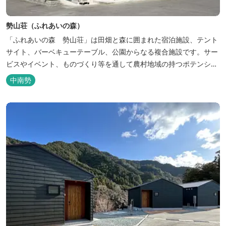
勢山荘（ふれあいの森）
「ふれあいの森 勢山荘」は田畑と森に囲まれた宿泊施設、テント
サイト、バーベキューテーブル、公園からなる複合施設です。サー
ビスやイベント、ものづくり等を通して農村地域の持つポテンシャ
ルを発信しています。 めだかやタガメなど水生生物が生息し、初夏
中南勢
にはホタルが飛び交う「メダカ池」や、約９０００本のあじさいが
植えられた「あじさいの小径」を散策し、遠い昔に過ごした懐かし
い田舎にタイムスリップしてみま...