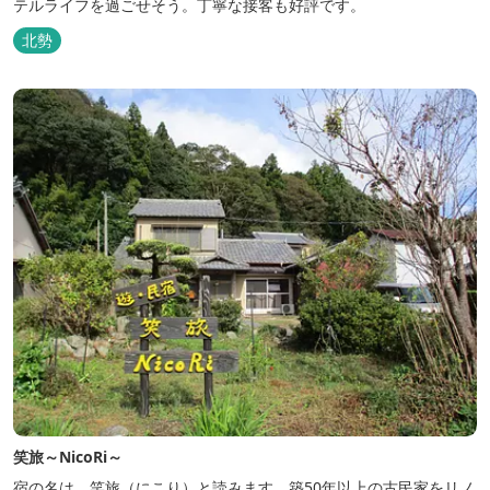
テルライフを過ごせそう。丁寧な接客も好評です。
北勢
笑旅～NicoRi～
宿の名は、笑旅（にこり）と読みます。築50年以上の古民家をリノ