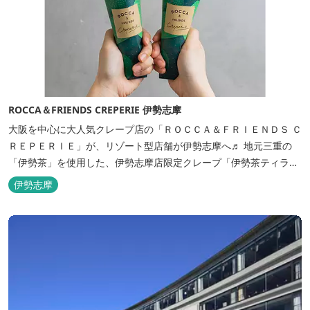
ROCCA＆FRIENDS CREPERIE 伊勢志摩
大阪を中心に大人気クレープ店の「ＲＯＣＣＡ＆ＦＲＩＥＮＤＳ Ｃ
ＲＥＰＥＲＩＥ」が、リゾート型店舗が伊勢志摩へ♬ 地元三重の
「伊勢茶」を使用した、伊勢志摩店限定クレープ「伊勢茶ティラミ
ス」をはじめ、まるで「パフェ」のような創作クレープを味わえま
伊勢志摩
す。 また季節に合わせて、期間限定クレープやドリンク種類も豊富
ですので、伊勢志摩旅行の際にはぜひお立ち寄りいただければと思
います。 店舗前のテラス...