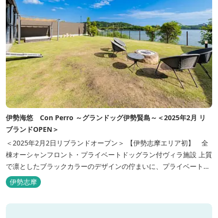
伊勢海悠 Con Perro ～グランドッグ伊勢賢島～＜2025年2月 リ
ブランドOPEN＞
＜2025年2月2日リブランドオープン＞ 【伊勢志摩エリア初】 全
棟オーシャンフロント・プライベートドッグラン付ヴィラ施設 上質
で凛としたブラックカラーのデザインの佇まいに、プライベート感
溢れる客室。 客室に一歩入れば全室海に面したオーシャンフロン
伊勢志摩
ト。 颯爽とした広いプライベートドッグランと青色に輝く英虞湾を
眺める最高のロケーション。 ▸インクルーシブサービスのお部屋
入...