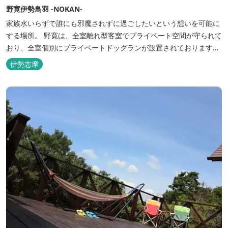
野寛伊勢鳥羽 -NOKAN-
家族水いらずで誰にも邪魔されずに過ごしたいという想いを可能に
する場所。 野寛は、全室離れ型客室でプライベート空間が守られて
おり、全室個別にプライベートドッグランが設置されております。
室内面積66㎡～115㎡、プライベートドッグラン面積140㎡～330㎡
伊勢志摩
を設置した広い作りで、 和モダンをコンセプトとした洗練されたデ
ザインのお部屋となります。 お部屋から望むプライベートドッグ
ラ...