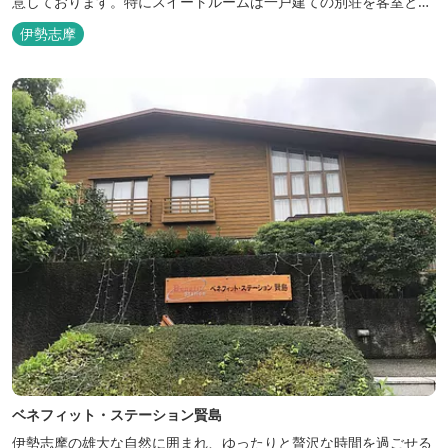
意しております。特にスイートルームは一戸建ての別荘を客室とし
てリニューアル♪120平米の驚きの広さとこだわりの調度品が自慢
伊勢志摩
です！ スペイン１ツ星レストランと提携したレストランでのお食事
も楽しみのひとつです。 また、日帰りプランでは、クラフト体験工
房にてモザイクタイル...
ベネフィット・ステーション賢島
伊勢志摩の雄大な自然に囲まれ、ゆったりと贅沢な時間を過ごせる