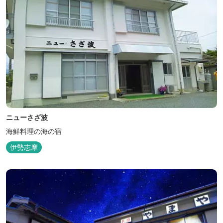
ニューさざ波
海鮮料理の海の宿
伊勢志摩