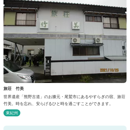
旅荘 竹美
世界遺産「熊野古道」のお膝元・尾鷲市にあるやすらぎの宿、旅荘
竹美。時を忘れ、安らげるひと時を過ごすことができます。
東紀州