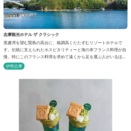
志摩観光ホテル ザ クラシック
英虞湾を望む賢島の高台に、格調高くたたずむリゾートホテルで
す。伝統に支えられたホスピタリティーと海の幸フランス料理が自
慢。特にこのフランス料理を求めて遠くから足を運ぶ人がいるほ
ど。洗練されたサービスに、寛ぎと至福のひとときを満喫してくだ
伊勢志摩
さい。 ※2016年6月7日リニューアルオープン