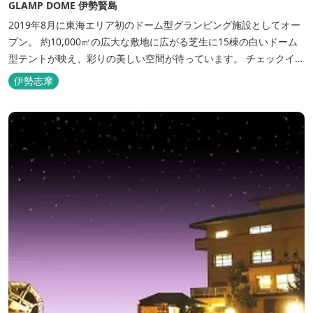
GLAMP DOME 伊勢賢島
2019年8月に東海エリア初のドーム型グランピング施設としてオー
プン。 約10,000㎡の広大な敷地に広がる芝生に15棟の白いドーム
型テントが映え、彩りの美しい空間が待っています。 チェックイン
後は『ハーゲンダッツ食べ放題』 夕食は松阪牛や伊勢海老を贅沢に
伊勢志摩
使用した「三重ブランドBBQプラン」や、1人前350ｇと食べ応え
のあるお肉を用意した「肉盛りプラン」などからお選びできま
す。...