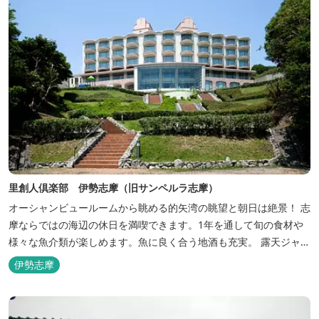
里創人倶楽部 伊勢志摩（旧サンペルラ志摩）
オーシャンビュールームから眺める的矢湾の眺望と朝日は絶景！ 志
摩ならではの海辺の休日を満喫できます。1年を通して旬の食材や
様々な魚介類が楽しめます。魚に良く合う地酒も充実。 露天ジャク
ジーや、本格エステがあるのも女性には嬉しい！ 最高級のリゾート
伊勢志摩
ホテル「里創人倶楽部 伊勢志摩」にぜひお越しください。