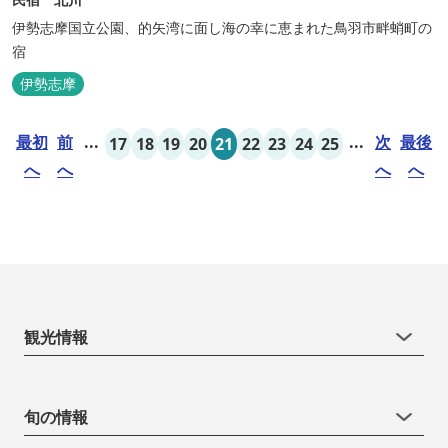
伊勢志摩国立公園、的矢湾に面し海の幸に恵まれた鳥羽市畔蛸町の
宿
伊勢志摩
最初
前
...
...
次
最後
17
18
19
20
21
22
23
24
25
へ
へ
へ
へ
観光情報
旬の情報