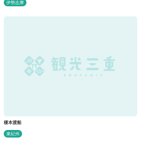
伊勢志摩
榎本渡船
東紀州