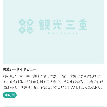
尾鷲シーサイドビュー
幻の魚クエが一年中賞味できるのは、中部・東海では当店だけで
す。食えは体長が１ｍを越す巨大魚で、見栄えは恐ろしい魚ですが
味は絶品。 薄造り、鍋、雑炊などクエ尽くしの料理は人気がありま
す。ぜひご賞味ください（料理だけでも歌。また、宿泊者には船で
東紀州
の無料遊覧サービス（１時間）を行ないます。