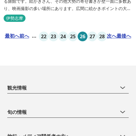
る旅館です。絵かきさん、その他大勢の寄せ書きか壁一面に多数あ
り、映画撮影の多い場所にあります。広間に絵かきポイントの大地
図がありますので合宿の際などの打ち合わせも行えます。
伊勢志摩
最初へ
前へ
...
次へ
最後へ
22
23
24
25
26
27
28
観光情報
旬の情報