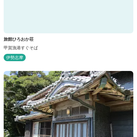
旅館ひろおか荘
甲賀漁港すぐそば
伊勢志摩