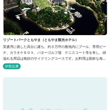
リゾートパークともやま（ともやま観光ホテル）
英虞湾に面した高台に建ち、約５万坪の敷地内にプール、専用ビー
チ、カラオケＢＯＸ、パターゴルフ場 テニスコート等を有し、緑
溢れる周辺は格好のサイクリングコースです。お料理は新鮮な海の
幸をふんだんに使用する荒磯焼、活造会席、伊勢海老残酷鍋会席、
伊勢志摩
松茸料理（秋）等グルメ志向の方に好評です。夏には野外バーベキ
ューも毎晩行ないます。