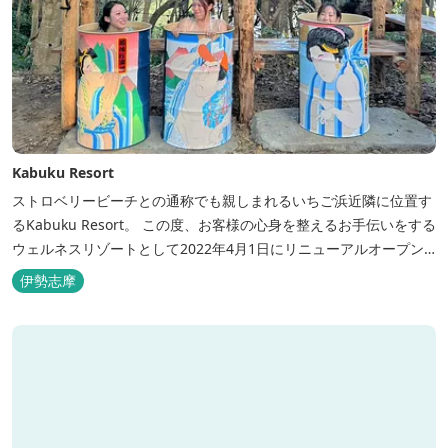
Kabuku Resort
ストロベリービーチとの通称でも親しまれるいちご浜近隣に位置す
るKabuku Resort。 この度、お客様の心身を整えるお手伝いをする
ウェルネスリゾートとして2022年4月1日にリニューアルオープン
いたしました。 フィンランド式ロウリュテントサウナがご宿泊区画
伊勢志摩
に1張ずつ付属されたプランが登場。 「ととのう」条件が揃い、さ
らに皆様に楽しんでもらえる空間となりました。 満点の星空の下で
ド...