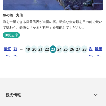
魚の栖 丸仙
海を一望できる露天風呂が自慢の宿。新鮮な魚介類を目の前で焼い
て味わう、豪快な「かまど料理」を堪能してください。
伊勢志摩
最初
前
...
次
最後
19
20
21
22
23
24
25
26
27
28
へ
へ
へ
へ
観光情報