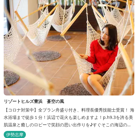
【密閉...
リゾートヒルズ豊浜 蒼空の風
【コロナ対策中】全プラン舟盛り付き、料理長優秀技能士受賞！ 海
水浴場まで徒歩１分！浜辺で花火も楽しめますよ！p.h9.3を誇る美
肌温泉と癒しのロビーで笑顔の思い出作りを♪すぐそこの海辺の高
台に建つ温泉宿
伊勢志摩