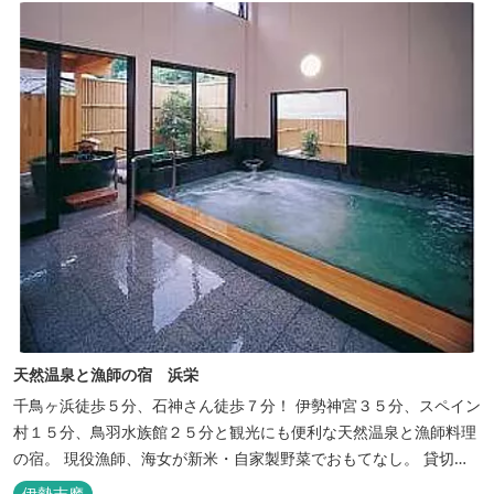
天然温泉と漁師の宿 浜栄
千鳥ヶ浜徒歩５分、石神さん徒歩７分！ 伊勢神宮３５分、スペイン
村１５分、鳥羽水族館２５分と観光にも便利な天然温泉と漁師料理
の宿。 現役漁師、海女が新米・自家製野菜でおもてなし。 貸切露
天風呂は４０分無料。
伊勢志摩