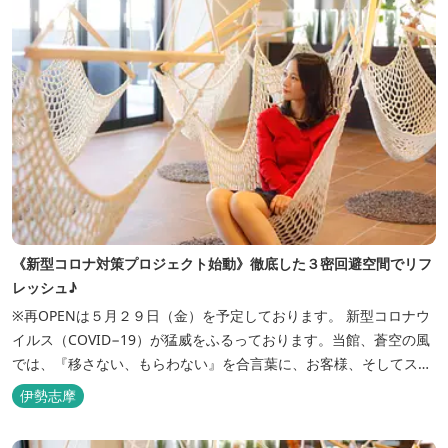
《新型コロナ対策プロジェクト始動》徹底した３密回避空間でリフ
レッシュ♪
※再OPENは５月２９日（金）を予定しております。 新型コロナウ
イルス（COVID−19）が猛威をふるっております。当館、蒼空の風
では、『移さない、もらわない』を合言葉に、お客様、そしてスタ
ッフの感染リスクを最小限に抑えるために、館内設備、オペレーシ
伊勢志摩
ョンを見直し、徹底した管理を行います。 ※「３密・感染対策の見
える化」のため長文になっております。 《３密回避基本対策》