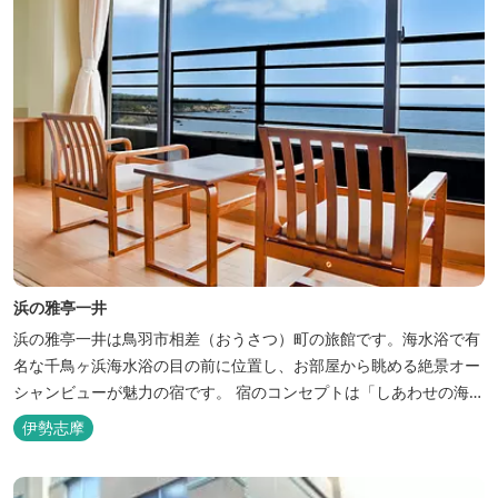
浜の雅亭一井
浜の雅亭一井は鳥羽市相差（おうさつ）町の旅館です。海水浴で有
名な千鳥ヶ浜海水浴の目の前に位置し、お部屋から眺める絶景オー
シャンビューが魅力の宿です。 宿のコンセプトは「しあわせの海
へ、ようきたなあ」。鳥羽市の南端「相差(おうさつ)」は太平洋に
伊勢志摩
面したみなと町。相差の海は、おいしい海産物、海女さん、美しい
千鳥ヶ浜、海に浮く富士山、水平線に昇る朝陽といった自然に恵ま