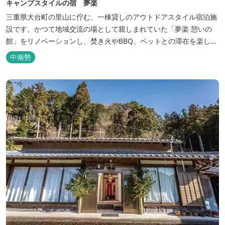
キャンプスタイルの宿 夢楽
三重県大台町の里山に佇む、一棟貸しのアウトドアスタイル宿泊施
設です。かつて地域交流の場として親しまれていた「夢楽 憩いの
館」をリノベーションし、焚き火やBBQ、ペットとの滞在を楽しめ
る“キャンプ気分”の宿として生まれ変わりました。 【営業時間】 チ
中南勢
ェックイン 15：00（早めのチェックインご希望は予約時に要相
談） チェックアウト 9：00 【定休日】 不定休 【料金...