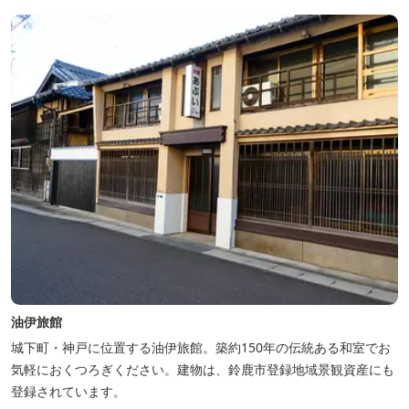
油伊旅館
城下町・神戸に位置する油伊旅館。築約150年の伝統ある和室でお
気軽におくつろぎください。建物は、鈴鹿市登録地域景観資産にも
登録されています。