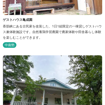
ゲストハウス亀成園
香肌峡にある古民家を改装した、1日1組限定の一棟貸しゲストハウ
ス兼体験施設です。​自然養鶏学習農園で農家体験や田舎暮らし体験
を楽しむことができます。
中南勢