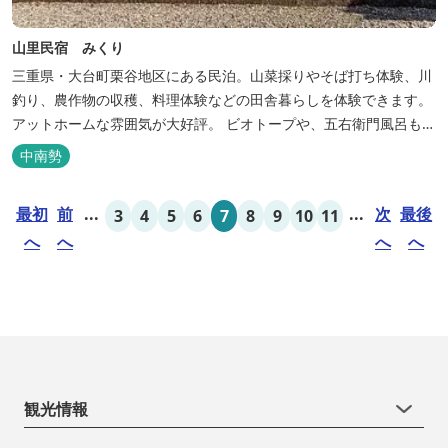
山里民宿 みくり
三重県・大台町栗谷地区にある民泊。山菜採りやそば打ち体験、川
釣り、農作物の収穫、料理体験などの田舎暮らしを体験できます。
アットホームな雰囲気が大好評。 ビオトープや、五右衛門風呂も楽
しめます。6月はホタル観賞が人気。 夜になると周囲は真っ暗。都
中南勢
会には無い闇の中を飛び交うヒメホタル・ヘイケボタルを観賞した
り、星空を眺めたり・・・ 初夏の早朝には「アカショウビン」の美
最初
前
...
...
次
最後
3
4
5
6
7
8
9
10
11
しい声を聞く事ができた...
へ
へ
へ
へ
観光情報