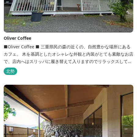
Oliver Coffee
■Oliver Coffee ■ 三重県民の森の近くの、自然豊かな場所にある
カフェ。 木を基調としたオシャレな外観と内装がとても素敵なお店
で、店内へはスリッパに履き替えて入りますのでリラックスして食
事を楽しめます。 席は店内にテーブル席や円卓、外のテラス席など
北勢
があり、お子様連れでも入りやすく居心地がいいカフェです。 森の
静かな雰囲気の中で、ゆっくり過ごすことができます。