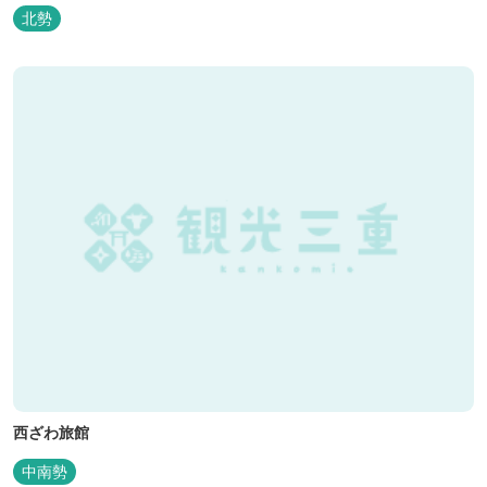
も人気です。
北勢
西ざわ旅館
中南勢