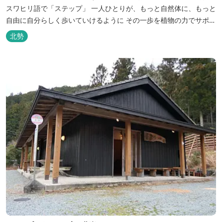
スワヒリ語で「ステップ」 一人ひとりが、もっと自然体に、もっと
自由に自分らしく歩いていけるように その一歩を植物の力でサポー
トしたいという思いから生まれたお店。 黄土スチームよもぎ蒸しや
北勢
アロマの調合、季節の養生講座、アロマ講座、腸活講座、ワークシ
ョップ、イベント出店 植物を通して身体と心を整えよう！をテーマ
に...