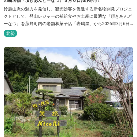
の新名物『頂きあんどーなつ』３月６日(金)発売！
鈴鹿山脈の魅力を発信し、観光誘客を促進する新名物開発プロジェ
クトとして、登山レジャーの補給食やお土産に最適な『頂きあんど
ーなつ』を菰野町内の老舗和菓子店「岩嶋屋」から2026年3月6日
（金）より販売を開始いたしました。 ■商品コンセプト：自分だけ
北勢
の「頂き」を目指す人を応援 「山に登る目的が人それぞれであるよ
うに、仕事や人生の目標（頂き）も人それぞれ。どんな『頂き』を
目指す人も、頑...