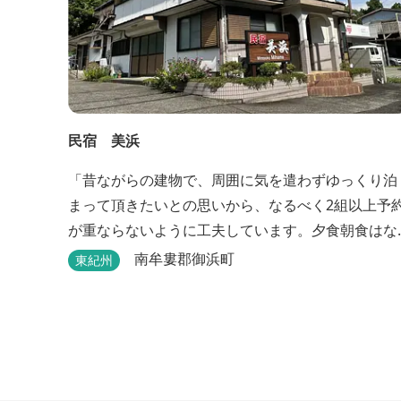
民宿 美浜
「昔ながらの建物で、周囲に気を遣わずゆっくり泊
まって頂きたいとの思いから、なるべく2組以上予
が重ならないように工夫しています。夕食朝食はな
るべく、地元のものを使って、仕事などで連泊の方
南牟婁郡御浜町
東紀州
には日替わりでご用意します。」オーナー様談。も
し重なった場合は、ごめんなさい。