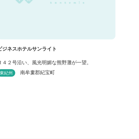
ビジネスホテルサンライト
Ｒ４２号沿い、風光明媚な熊野灘が一望。
南牟婁郡紀宝町
東紀州