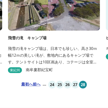
飛雪の滝 キャンプ場
飛雪の滝キャンプ場は、日本でも珍しい、高さ30ｍ
約
幅12ｍの美しい滝が、敷地内にあるキャンプ場で
す。テントサイトは10区画あり、コテージは全室で8
棟あります。近年は滝つぼを水風呂にしたサウナが
南牟婁郡紀宝町
東紀州
人気です。
最初へ
前へ
...
24
25
26
27
28