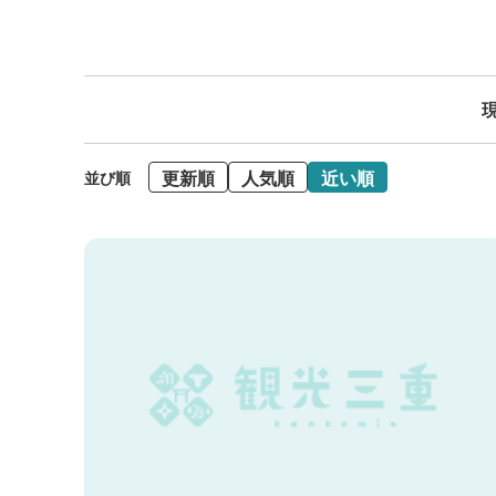
現
更新順
人気順
近い順
並び順