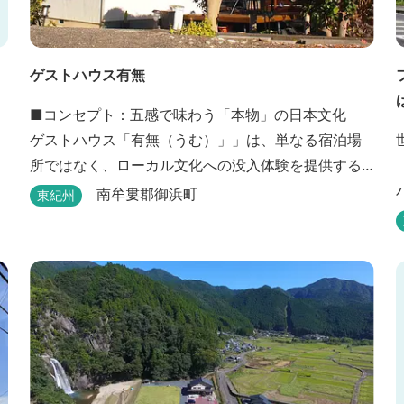
ゲストハウス有無
■コンセプト：五感で味わう「本物」の日本文化
ゲストハウス「有無（うむ）」」は、単なる宿泊場
所ではなく、ローカル文化への没入体験を提供する
体験型ゲストハウスです。みかんの香りに包まれ、
南牟婁郡御浜町
東紀州
歴史ある世界遺産を巡り、日本の原風景に触れる。
「本物」の日本文化を巡る冒険がここから始まりま
す。 「年中みかんのとれるまち」にある当館は、ご
宿泊のお客様にその時期に採れた旬の「ウエルカム
みかん」や無農薬野菜の...
能