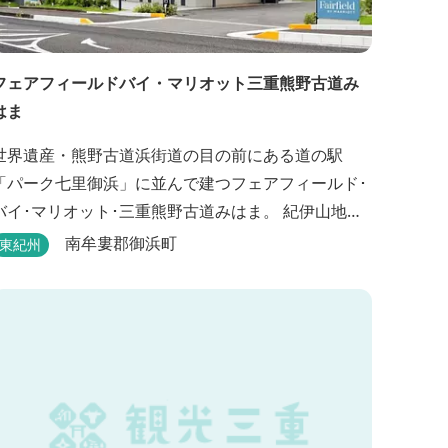
フェアフィールドバイ・マリオット三重熊野古道み
はま
世界遺産・熊野古道浜街道の目の前にある道の駅
「パーク七里御浜」に並んで建つフェアフィールド･
バイ･マリオット･三重熊野古道みはま。 紀伊山地を
背に雄大な熊野灘を望み、渚百選に選ばれた七里御
南牟婁郡御浜町
東紀州
浜海岸などの美しい自然が広がります。一年を通し
て暖かで過ごしやすく、季節を通じて穫れる数々の
品種のみかんをはじめ、豊富な畑の幸や海の幸を堪
していただけます。 風光明媚な御浜を巡る旅の拠
点として、当...