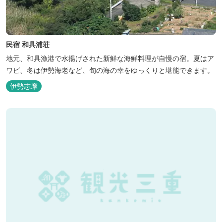
民宿 和具浦荘
地元、和具漁港で水揚げされた新鮮な海鮮料理が自慢の宿。夏はア
ワビ、冬は伊勢海老など、旬の海の幸をゆっくりと堪能できます。
伊勢志摩