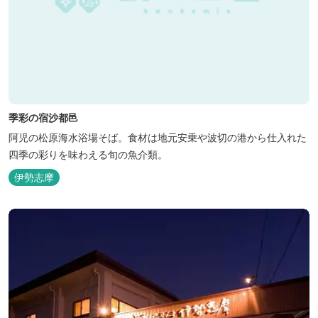
季彩の宿沙都邑
阿児の松原海水浴場そば。食材は地元安乗や波切の港から仕入れた
四季の彩りを味わえる旬の魚介類。
伊勢志摩