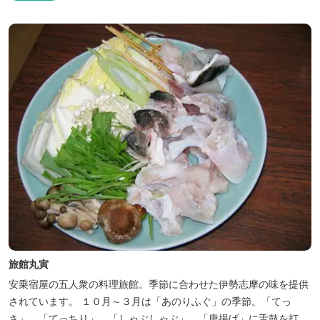
名な榊原温泉の運び湯を使用した大浴場も完備。
旅館丸寅
安乗宿屋の五人衆の料理旅館。季節に合わせた伊勢志摩の味を提供
されています。 １０月～３月は「あのりふぐ」の季節。「てっ
さ」、「てっちり」、「しゃぶしゃぶ」、「唐揚げ」に舌鼓を打っ