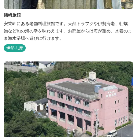
礒崎旅館
安乗岬にある老舗料理旅館です。天然トラフグや伊勢海老、牡蠣、
鮑など旬の海の幸を味わえます。お部屋からは海が望め、水着のま
ま海水浴場へ遊びに行けます。
伊勢志摩