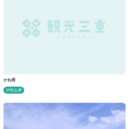
かね長
伊勢志摩