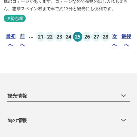
棟のコテージがあります。コテージなので荷物の出し入れも楽ち
ん。志摩スペイン村まで車で約13分と観光にも便利です。
伊勢志摩
最初
前
...
次
最後
21
22
23
24
25
26
27
28
へ
へ
へ
へ
観光情報
旬の情報