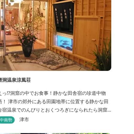
磨洞温泉涼風荘
えっ!?洞窟の中でお食事！静かな田舎宿の珍道中物
語！ 津市の郊外にある田園地帯に位置する静かな田
舎宿温泉でのんびりとおくつろぎになられたら洞窟
を利用したお座敷で、伊勢湾の海の幸や松阪肉を山
津市
中南勢
海賊焼きをお召し上がりいただけます。年中20度前