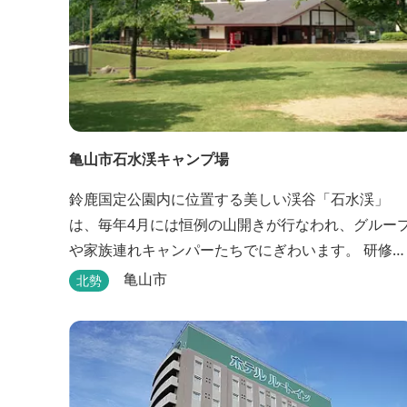
亀山市石水渓キャンプ場
鈴鹿国定公園内に位置する美しい渓谷「石水渓」
は、毎年4月には恒例の山開きが行なわれ、グルー
や家族連れキャンパーたちでにぎわいます。 研修施
設は団体用宿泊施設、バンガローはグループ・家族
亀山市
北勢
連れ用宿泊施設として、ハイキングやキャンプの拠
点として最適です。