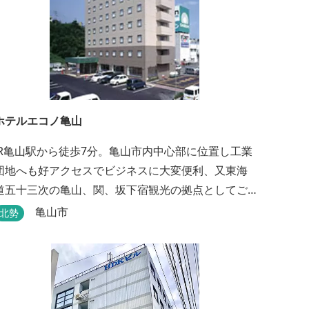
ホテルエコノ亀山
JR亀山駅から徒歩7分。亀山市内中心部に位置し工業
団地へも好アクセスでビジネスに大変便利、又東海
道五十三次の亀山、関、坂下宿観光の拠点としてご
利用いただけます。無料朝食（セルフサービス）、
亀山市
北勢
無料駐車場付で低価格な高機能ホテルです。