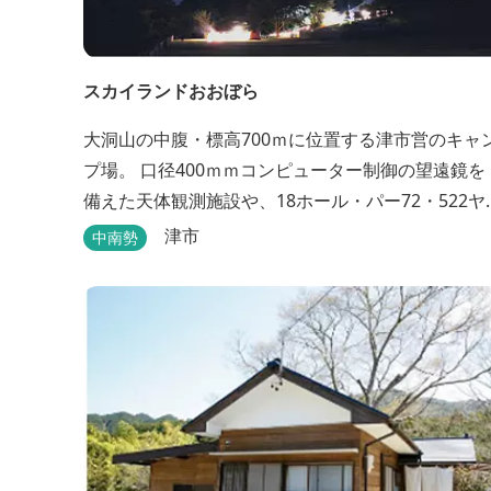
スカイランドおおぼら
大洞山の中腹・標高700ｍに位置する津市営のキャ
プ場。 口径400ｍｍコンピューター制御の望遠鏡を
備えた天体観測施設や、18ホール・パー72・522ヤ
ードのパターゴルフ場があります。
津市
中南勢