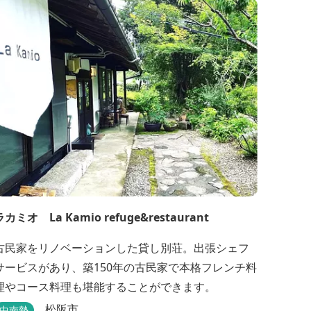
後の天然空調、お客様を不思議な空間にご案内！ ご
宴会には、大広間で和食会席、日帰り入浴＆お食事
ＯＫ。 温泉は、津に来て津の湯をお楽しみいただけ
ます。「白...
ラカミオ La Kamio refuge&restaurant
古民家をリノベーションした貸し別荘。出張シェフ
サービスがあり、築150年の古民家で本格フレンチ料
理やコース料理も堪能することができます。
松阪市
中南勢