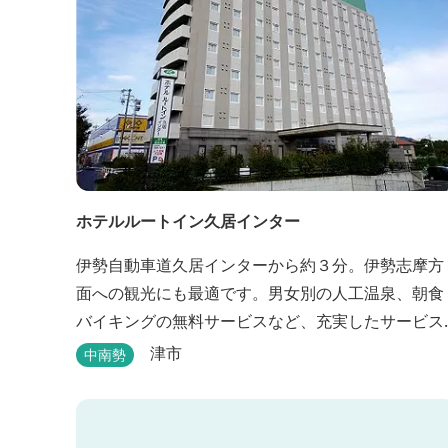
ホテルルートイン久居インター
伊勢自動車道久居インターから約３分。伊勢志摩方
面への観光にも最適です。男女別の人工温泉、朝食
バイキングの無料サービスなど、充実したサービス
でお待ちしております。近くに多数の飲食店や物販
津市
中南勢
店もあります。