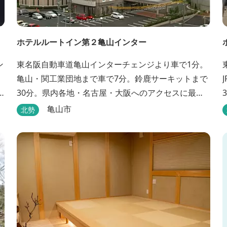
ホテルルートイン第２亀山インター
ン
東名阪自動車道亀山インターチェンジより車で1分。
亀山・関工業団地まで車で7分。鈴鹿サーキットまで
30分。県内各地・名古屋・大阪へのアクセスに最
適。大浴場・無料駐車場完備。
亀山市
北勢