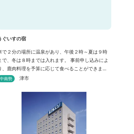
うぐいすの宿
車で２分の場所に温泉があり、午後２時～夏は９時
まで、冬は８時までは入れます。 事前申し込みによ
り、鹿肉料理を予算に応じて食べることができま
す。 春から秋は、宿の前の畑で収穫体験ができ、そ
津市
中南勢
の野菜で夕食もできます。