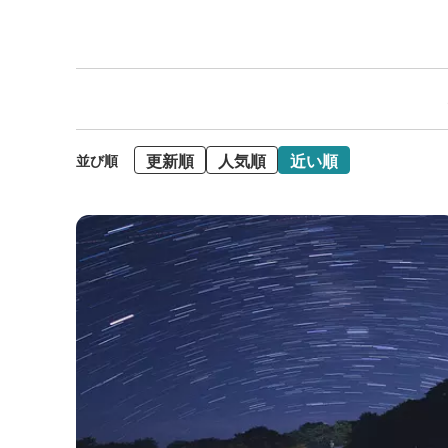
更新順
人気順
近い順
並び順