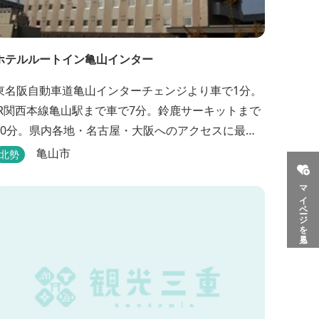
ホテルルートイン亀山インター
東名阪自動車道亀山インターチェンジより車で1分。
JR関西本線亀山駅まで車で7分。鈴鹿サーキットまで
30分。県内各地・名古屋・大阪へのアクセスに最
適。全室インターネット回線・人工温泉大浴場・無
亀山市
北勢
料平面駐車場89台完備。
マイページを見る