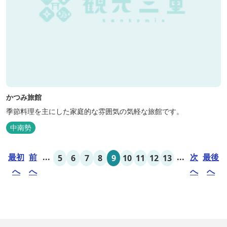
かつみ旅館
季節料理を主にした家庭的な雰囲気の気軽な旅館です。
中南勢
最初
前
...
...
次
最後
5
6
7
8
9
10
11
12
13
へ
へ
へ
へ