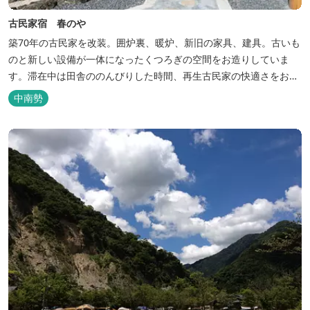
古民家宿 春のや
築70年の古民家を改装。囲炉裏、暖炉、新旧の家具、建具。古いも
のと新しい設備が一体になったくつろぎの空間をお造りしていま
す。滞在中は田舎ののんびりした時間、再生古民家の快適さをお楽
しみください。 【時間】 《 チェックイン 》 15：00～20：00の間
中南勢
にお願いいたします。 《 チェックアウト 》 10：00まで 【御利用
料金】 一日一組様１棟貸し（定員５名） 一...