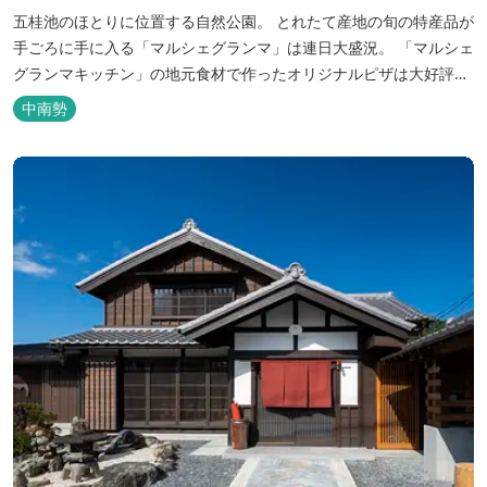
五桂池のほとりに位置する自然公園。 とれたて産地の旬の特産品が
手ごろに手に入る「マルシェグランマ」は連日大盛況。 「マルシェ
グランマキッチン」の地元食材で作ったオリジナルピザは大好評！
バーベキューも楽しめます。食材と必要な道具がセットになった
中南勢
「手ぶらバーベキューセット」も人気です。 『ごかつら池どうぶつ
パーク』近くにあります。 多気町観光協会のフェイスブックでは多
気町のローカ...