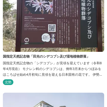
国指定天然記念物「田光のシデコブシ及び湿地植物群落」
国指定天然記念物の「シデコブシ」が見頃を迎えています（令和8
年4月現在） モクレン科のシデコブシは、例年3月末からつぼみを
ほころばせ始め4月初旬に見頃を迎える日本固有の花です。 伊勢湾
周辺の狭い範囲に自生するシデコブシは、三重県内ではいなべ市、
北勢
菰野町、四日市市などの北勢地方に見られ これらの自生地は日本に
おけるシデコブシ天然分布の西の端にあたります。 約500万年前に
存在して...