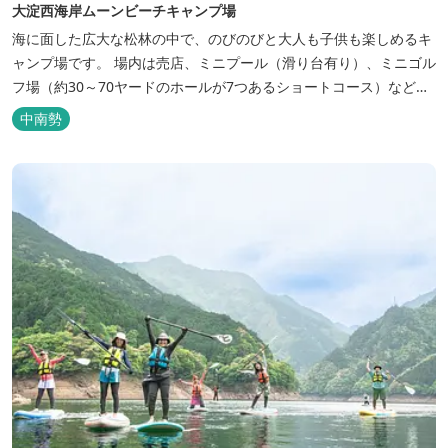
大淀西海岸ムーンビーチキャンプ場
海に面した広大な松林の中で、のびのびと大人も子供も楽しめるキ
ャンプ場です。 場内は売店、ミニプール（滑り台有り）、ミニゴル
フ場（約30～70ヤードのホールが7つあるショートコース）なども
あります。 目の前の海では、海水浴など安心して楽しめます。周辺
中南勢
観光地には、伊勢志摩国立公園の玄関口にあたります。