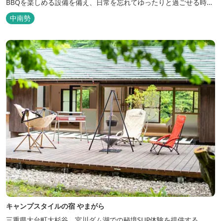
BBQを楽しめる設備を備え、日常を忘れてゆったりと過ごせる時間
が広がります。ペット同伴も可能で、愛犬と一緒に自然を満喫でき
中南勢
るのも魅力です。 【営業時間】 チェックイン 15：00（早めのチ
ェックインご希望は予約時に要相談） チェックアウト 9：00
【定...
キャンプスタイルの宿 やまがら
三重県大台町大杉谷、宮川ダム湖での秘境SUP体験を提供する