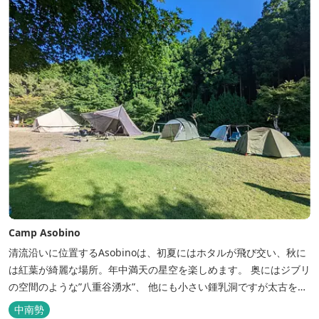
Camp Asobino
清流沿いに位置するAsobinoは、初夏にはホタルが飛び交い、秋に
は紅葉が綺麗な場所。年中満天の星空を楽しめます。 奥にはジブリ
の空間のような”八重谷湧水”、 他にも小さい鍾乳洞ですが太古を想
像させる”風穴”などがあり、自然が豊かなスポットです。 wi-fi完
中南勢