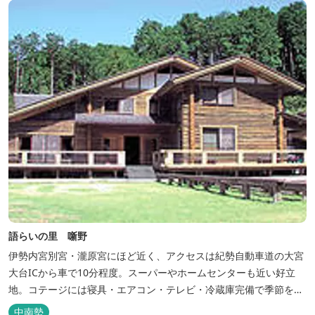
ートテント...
語らいの里 噺野
伊勢内宮別宮・瀧原宮にほど近く、アクセスは紀勢自動車道の大宮
大台ICから車で10分程度。スーパーやホームセンターも近い好立
地。コテージには寝具・エアコン・テレビ・冷蔵庫完備で季節を問
わず楽しめます。 食器・調理器具の揃った自炊棟や24時間利用可
中南勢