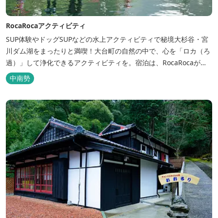
RocaRocaアクティビティ
SUP体験やドッグSUPなどの水上アクティビティで秘境大杉谷・宮
川ダム湖をまったりと満喫！大台町の自然の中で、心を「ロカ（ろ
過）」して浄化できるアクティビティを。宿泊は、RocaRocaが運
営する「キャンプスタイルの宿やまがら」へ！
中南勢