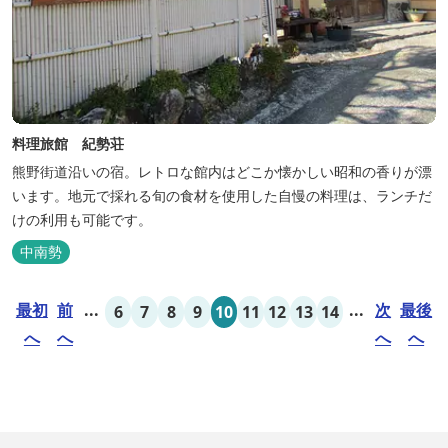
料理旅館 紀勢荘
熊野街道沿いの宿。レトロな館内はどこか懐かしい昭和の香りが漂
います。地元で採れる旬の食材を使用した自慢の料理は、ランチだ
けの利用も可能です。
中南勢
最初
前
...
...
次
最後
6
7
8
9
10
11
12
13
14
へ
へ
へ
へ