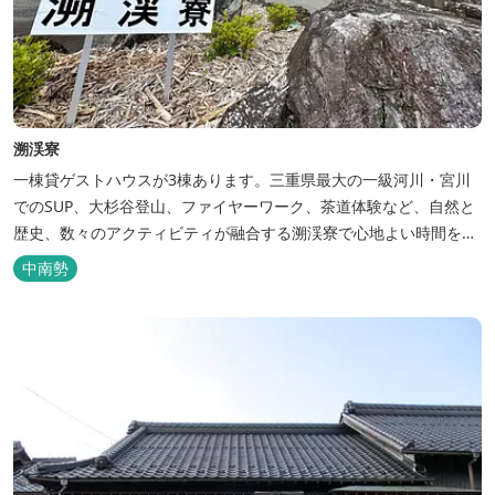
溯渓寮
一棟貸ゲストハウスが3棟あります。三重県最大の一級河川・宮川
でのSUP、大杉谷登山、ファイヤーワーク、茶道体験など、自然と
歴史、数々のアクティビティが融合する溯渓寮で心地よい時間をお
過ごしください。 溯渓寮A棟は、22㎡の広々としたLDKを有する清
中南勢
潔な宿泊棟です。大きな窓からは四季折々の美しい風景を眺望で
き、夏場はウッドデッキ、冬場は薪ストーブと、季節を感じながら
の滞在が可能です。落ち...