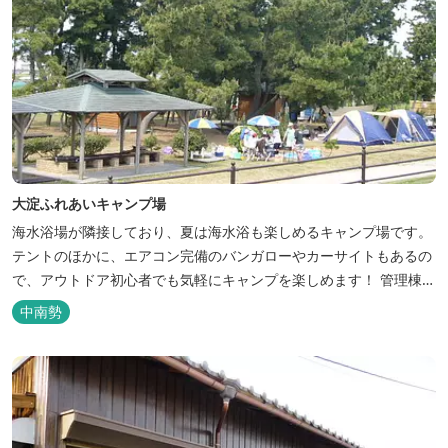
大淀ふれあいキャンプ場
海水浴場が隣接しており、夏は海水浴も楽しめるキャンプ場です。
テントのほかに、エアコン完備のバンガローやカーサイトもあるの
で、アウトドア初心者でも気軽にキャンプを楽しめます！ 管理棟、
水道、冷水シャワー、温水シャワー（有料）、共同休憩所、炊事
中南勢
場、水洗トイレ、毛布（有料）、駐車場（宿泊の場合は無料、デイ
利用の場合は有料）完備しています。