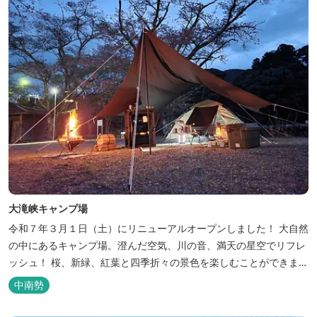
大滝峡キャンプ場
令和７年３月１日（土）にリニューアルオープンしました！ 大自然
の中にあるキャンプ場。澄んだ空気、川の音、満天の星空でリフレ
ッシュ！ 桜、新緑、紅葉と四季折々の景色を楽しむことができま
す。 紀勢自動車道「大宮大台Ic」から車で約10分と好アクセス！
中南勢
今年の営業は１２月１４日（日）までです！来年は３月１日（日）
からの営業となりますのでよろしくお願いします！ ソロサイト・オ