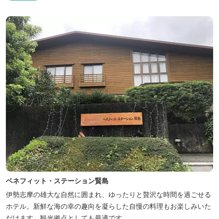
使用した「三重ブランドBBQプラン」や、1人前350ｇと食べ応え
のあるお肉を用意した「肉盛りプラン」などからお選びできま
す。...
ベネフィット・ステーション賢島
伊勢志摩の雄大な自然に囲まれ、ゆったりと贅沢な時間を過ごせる
ホテル。新鮮な海の幸の趣向を凝らした自慢の料理もお楽しみいた
だけます。観光拠点としても最適です。