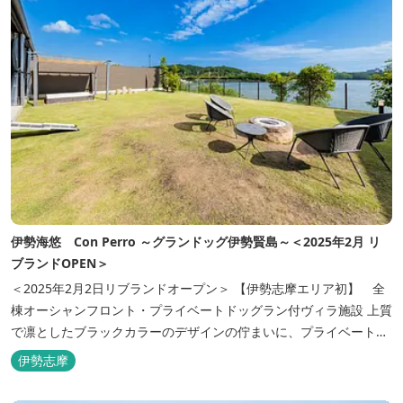
伊勢海悠 Con Perro ～グランドッグ伊勢賢島～＜2025年2月 リ
ブランドOPEN＞
＜2025年2月2日リブランドオープン＞ 【伊勢志摩エリア初】 全
棟オーシャンフロント・プライベートドッグラン付ヴィラ施設 上質
で凛としたブラックカラーのデザインの佇まいに、プライベート感
溢れる客室。 客室に一歩入れば全室海に面したオーシャンフロン
伊勢志摩
ト。 颯爽とした広いプライベートドッグランと青色に輝く英虞湾を
眺める最高のロケーション。 ▸インクルーシブサービスのお部屋