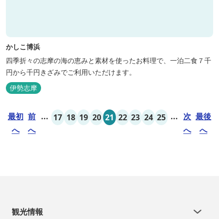
かしこ博浜
四季折々の志摩の海の恵みと素材を使ったお料理で、一泊二食７千
円から千円きざみでご利用いただけます。
伊勢志摩
最初
前
...
...
次
最後
17
18
19
20
21
22
23
24
25
へ
へ
へ
へ
観光情報