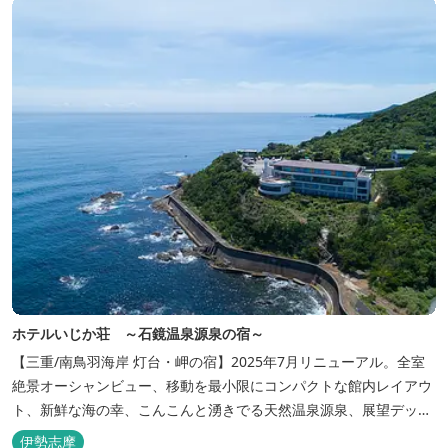
入...
ホテルいじか荘 ～石鏡温泉源泉の宿～
【三重/南鳥羽海岸 灯台・岬の宿】2025年7月リニューアル。全室
絶景オーシャンビュー、移動を最小限にコンパクトな館内レイアウ
ト、新鮮な海の幸、こんこんと湧きでる天然温泉源泉、展望デッ
キ〜いじか灯台テラス〜からの眺望が自慢のリトリートホテル。
伊勢志摩