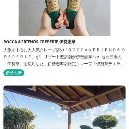
ROCCA＆FRIENDS CREPERIE 伊勢志摩
大阪を中心に大人気クレープ店の「ＲＯＣＣＡ＆ＦＲＩＥＮＤＳ Ｃ
ＲＥＰＥＲＩＥ」が、リゾート型店舗が伊勢志摩へ♬ 地元三重の
「伊勢茶」を使用した、伊勢志摩店限定クレープ「伊勢茶ティラミ
ス」をはじめ、まるで「パフェ」のような創作クレープを味わえま
伊勢志摩
す。 また季節に合わせて、期間限定クレープやドリンク種類も豊富
ですので、伊勢志摩旅行の際にはぜひお立ち寄りいただければと思
います。 店舗前のテラス...