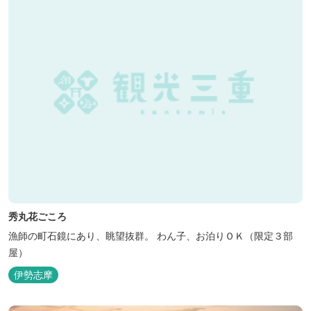
秀丸花ごころ
漁師の町石鏡にあり、眺望抜群。 わん子、お泊りＯＫ（限定３部
屋）
伊勢志摩