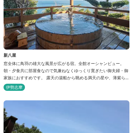
新八屋
窓全体に鳥羽の雄大な風景が広がる宿。全館オーシャンビュー。
朝・夕食共に部屋食なので気兼ねなくゆっくり寛ぎたい御夫婦・御
家族におすすめです。 露天の湯船から眺める満天の星や、薄紫ら染
まる朝の海は一見の価値有。夕食は旬の素材を大釜で蒸し上げる名
伊勢志摩
物「五右衛門蒸し」、鯛や伊勢海老の舟盛りに海鮮鍋も。