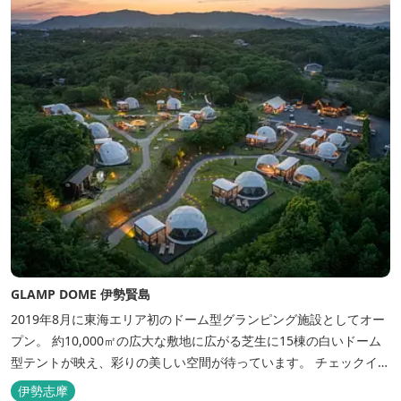
GLAMP DOME 伊勢賢島
2019年8月に東海エリア初のドーム型グランピング施設としてオー
プン。 約10,000㎡の広大な敷地に広がる芝生に15棟の白いドーム
型テントが映え、彩りの美しい空間が待っています。 チェックイン
後は『ハーゲンダッツ食べ放題』 夕食は松阪牛や伊勢海老を贅沢に
伊勢志摩