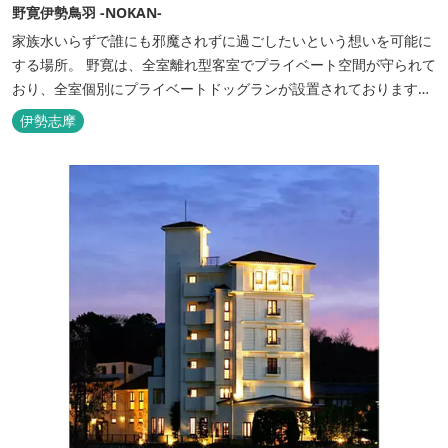
野寛伊勢鳥羽 -NOKAN-
家族水いらずで誰にも邪魔されずに過ごしたいという想いを可能に
する場所。 野寛は、全室離れ型客室でプライベート空間が守られて
おり、全室個別にプライベートドッグランが設置されております。
室内面積66㎡～115㎡、プライベートドッグラン面積140㎡～330㎡
伊勢志摩
を設置した広い作りで、 和モダンをコンセプトとした洗練されたデ
ザインのお部屋となります。 お部屋から望むプライベートドッグ
ラ...