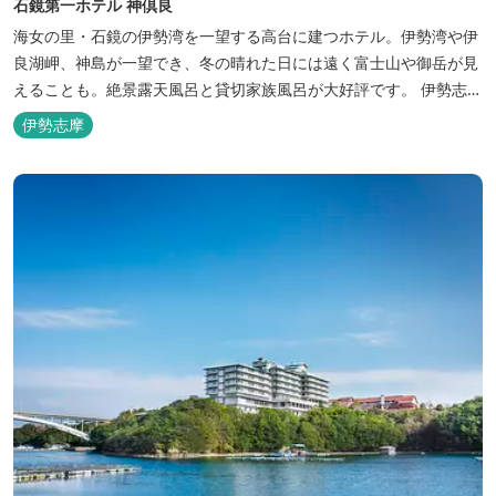
石鏡第一ホテル 神倶良
海女の里・石鏡の伊勢湾を一望する高台に建つホテル。伊勢湾や伊
良湖岬、神島が一望でき、冬の晴れた日には遠く富士山や御岳が見
えることも。絶景露天風呂と貸切家族風呂が大好評です。 伊勢志摩
の新鮮な海の幸をふんだんに使った味覚自慢の人情味あふれる温泉
伊勢志摩
宿です。