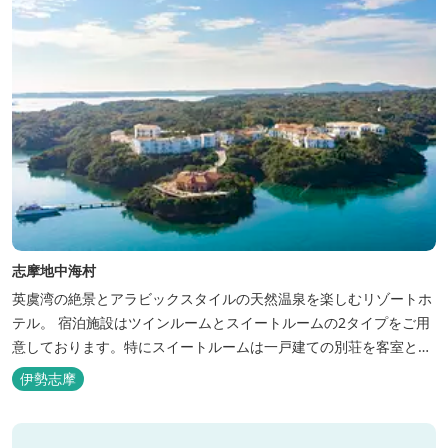
志摩地中海村
英虞湾の絶景とアラビックスタイルの天然温泉を楽しむリゾートホ
テル。 宿泊施設はツインルームとスイートルームの2タイプをご用
意しております。特にスイートルームは一戸建ての別荘を客室とし
てリニューアル♪120平米の驚きの広さとこだわりの調度品が自慢
伊勢志摩
です！ スペイン１ツ星レストランと提携したレストランでのお食事
も楽しみのひとつです。 また、日帰りプランでは、クラフト体験工
房にてモザイクタイル...