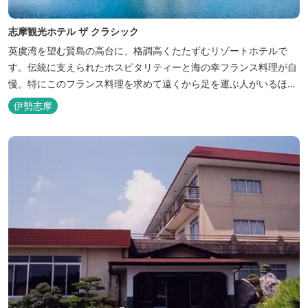
志摩観光ホテル ザ クラシック
英虞湾を望む賢島の高台に、格調高くたたずむリゾートホテルで
す。伝統に支えられたホスピタリティーと海の幸フランス料理が自
慢。特にこのフランス料理を求めて遠くから足を運ぶ人がいるほ
ど。洗練されたサービスに、寛ぎと至福のひとときを満喫してくだ
伊勢志摩
さい。 ※2016年6月7日リニューアルオープン