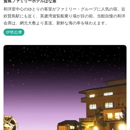
賢島ファミリーホテルはな屋
和洋室中心のゆとりの客室がファミリー・グループに人気の宿。近
鉄賢島駅にも近く、英虞湾遊覧船乗り場が目の前。当館自慢の和洋
会席は、網元大敷より直送。新鮮な海の幸を味わえます。
伊勢志摩