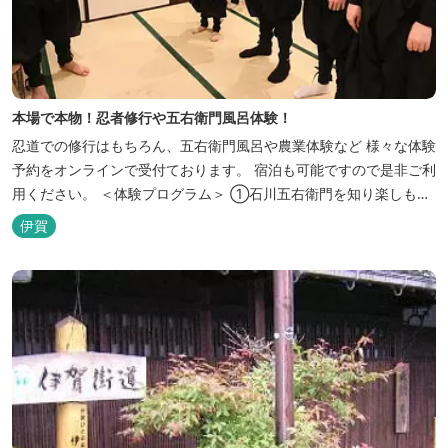
本場で本物！忍者修行や五右衛門風呂体験！
忍道での修行はもちろん、五右衛門風呂や農業体験など 様々な体験
予約をオンラインで受付ております。 宿泊も可能ですので是非ご利
用ください。 ＜体験プログラム＞ ①石川五右衛門を知り楽しも
う！ ②忍者をめざそう！（入門・初級編） ③忍者の基礎体力づく
伊賀
り！農業体験！ ④忍者の里山散策と忍者修行を楽しもう！（山中
で忍道修行）