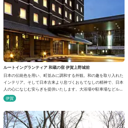
ルートイングランティア 和蔵の宿 伊賀上野城前
日本の伝統色を用い、町並みに調和する外観。和の趣を取り入れた
インテリア。そして日本古来より息づくおもてなしの精神で、日本
人の心になじむ安らぎを提供いたします。大浴場や駐車場などルー
トインホテルズの機能性や利便性はそのままに、穏やかな和のニュ
伊賀
アンスを湛えた空間は、ビジネスにも観光にも、幅広くお役立てい
ただけるホテルです。