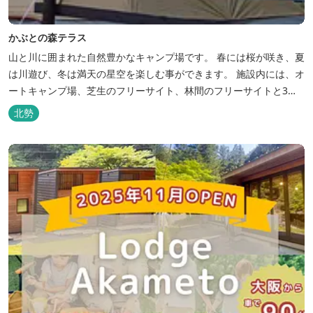
かぶとの森テラス
山と川に囲まれた自然豊かなキャンプ場です。 春には桜が咲き、夏
は川遊び、冬は満天の星空を楽しむ事ができます。 施設内には、オ
ートキャンプ場、芝生のフリーサイト、林間のフリーサイトと3種
類のキャンプ場があり、豊かな自然の中でのんびりとキャンプを楽
北勢
しむ事ができます。 テント泊が苦手な方や、小さなお子様連れの方
はコテージがおススメ。 大小合わせて6棟のコテージがあります。
キャン...