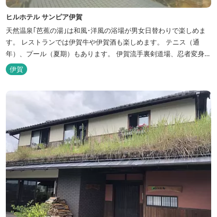
ヒルホテル サンピア伊賀
天然温泉｢芭蕉の湯｣は和風･洋風の浴場が男女日替わりで楽しめま
す。 レストランでは伊賀牛や伊賀酒も楽しめます。 テニス（通
年）、プール（夏期）もあります。 伊賀流手裏剣道場、忍者変身処
を常設しております。 ★ＨＰが新しくなりました！
伊賀
http://www.hh-sunpia-iga.co.jp ※日替わりランチ、日替わり薬湯
などがタイムリーにチェックできます。