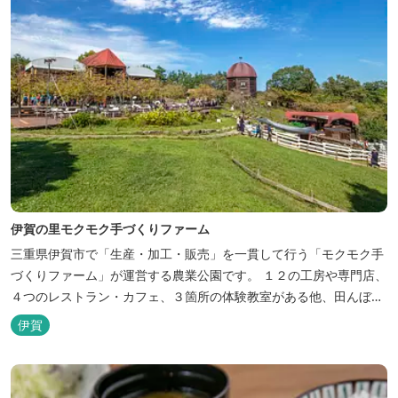
伊賀の里モクモク手づくりファーム
三重県伊賀市で「生産・加工・販売」を一貫して行う「モクモク手
づくりファーム」が運営する農業公園です。 １２の工房や専門店、
４つのレストラン・カフェ、３箇所の体験教室がある他、田んぼや
いかだ池など、「自然や農業」を身近に感じて楽しんでいただける
伊賀
遊び場もあります。 園内では、ミニブタくんたちのショーを見た
り、ウインナーづくりやパンづくりなどの手づくり体験教室や、食
農体験プログラムに参加したり...