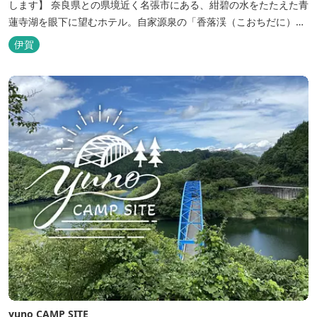
します】 奈良県との県境近く名張市にある、紺碧の水をたたえた青
蓮寺湖を眼下に望むホテル。自家源泉の「香落渓（こおちだに）温
泉」は天然アルカリ泉。露天風呂から眺める湖は、遮るものがな
伊賀
く、絶景と評判です。
yuno CAMP SITE