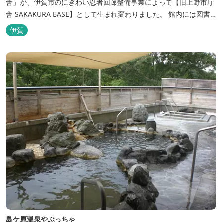
舎」が、伊賀市のにぎわい忍者回廊整備事業によって【旧上野市庁
舎 SAKAKURA BASE】として生まれ変わりました。 館内には図書
館やホテル、カフェがあるほか、観光案内所「伊賀市観光インフォ
伊賀
メーションセンター」や伊賀の逸品を取り揃えた「伊賀百貨
Souvenir Shop」も併殺されています。
島ケ原温泉やぶっちゃ