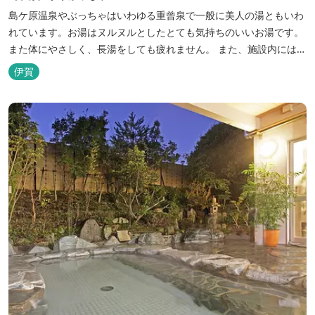
島ケ原温泉やぶっちゃはいわゆる重曾泉で一般に美人の湯ともいわ
れています。お湯はヌルヌルとしたとても気持ちのいいお湯です。
また体にやさしく、長湯をしても疲れません。 また、施設内にはオ
ートキャンプ場、デイキャンプ場、テニスコート、水遊び場（夏季
伊賀
限定）、こんにゃくやパン作りの体験できる工房などがあります。
木津川（鯛ケ瀬）のほとりにある美しい自然を生かしたオートキャ
ンプやディキャンプ...