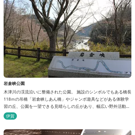
岩倉峡公園
木津川の渓流沿いに整備された公園。 施設のシンボルでもある橋長
118ｍの吊橋「岩倉峡しあん橋」やジャンボ遊具などがある体験学
習の丘、公園を一望できる見晴らしの丘があり、幅広い野外活動に
利用できるキャンプ場も併設されています。 川沿いには島ヶ原温泉
伊賀
やぶっちゃに至る「川辺の道」があり、旧岩倉水力発電所跡の水路
遺構を見ることができたり、春は桜、秋は紅葉の名所として楽しめ