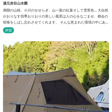
湯元赤目山水園
満開の山桜、小川のせせらぎ、山一面の紅葉そして雪景色… 大自然
がおりなす四季おりおりの美しい風景は人の心をなごませ、都会の
喧噪をしばし忘れさせてくれます。 そんな恵まれた環境の中にあ
る、純和風造りの閑静なたたずまい …それが赤目山水園です。 ま
伊賀
た、赤目山水園の園内からこんこんと湧き出る天然温泉「赤目温泉
山の湯」は、肌にやさしい美人と健康の湯として大勢のお客様に喜
んでいただいておりま...