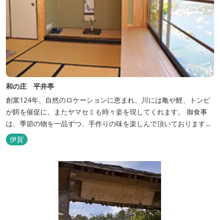
和の庄 平井亭
創業124年、自然のロケーションに恵まれ、川には亀や鯉、トンビ
が餌を催促に、またヤマセミも時々姿を現してくれます。 御食事
は、季節の物を一品ずつ、手作りの味を楽しんで頂いております。
（宿泊一日一組）
伊賀