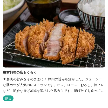
農村料理の店もくもく
★豚肉の旨みをそのままに！ 豚肉の旨みを活かした、ジューシー
な豚カツが人気のレストランです。ヒレ、ロース、おろし、棒ヒレ
など、絶妙な揚げ加減を追求した豚カツです。揚げたてを食べてい
ただくために、注文後じっくり揚げてお出ししています。 ★手作
伊賀
りのお蕎麦をお楽しみいただけます！ お蕎麦は毎日お店で打ってつ
くっております。北海道や三重のそば粉を使用してつくる、喉ごし