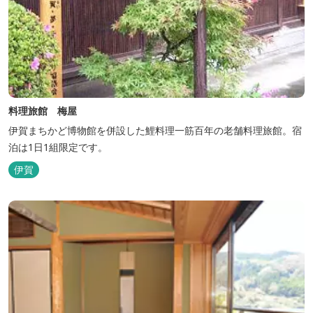
料理旅館 梅屋
伊賀まちかど博物館を併設した鯉料理一筋百年の老舗料理旅館。宿
泊は1日1組限定です。
伊賀