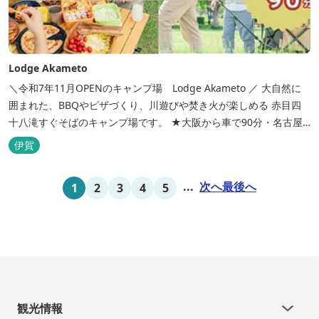
Lodge Akameto
＼令和7年11月OPENのキャンプ場 Lodge Akameto ／ 大自然に
囲まれた、BBQやピザづくり、川遊びや焚き火が楽しめる 赤目四
十八滝すぐそばのキャンプ場です。 ★大阪から車で90分・名古屋
から120分の好アクセス！ ★専用テラス付きバンガローでは、BBQ
伊賀
をしながら子どもが川遊びをしているのが見れる！ ★Wi-Fiがつな
がります！ ★日帰りBBQや大人数での研修も...
...
次へ
最後へ
1
2
3
4
5
観光情報