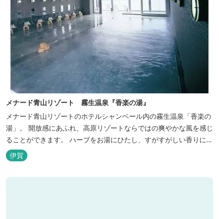
メナード青山リゾート 霧生温泉『香楽の湯』
メナード青山リゾートのホテルシャンベール内の霧生温泉「香楽の
湯」。 開放感にあふれ、高原リゾートならではの爽やかな風を感じ
ることができます。 ハーブをお湯にひたし、すがすがしい香りに心
あらわれる「香りの湯」は、特に女性の方に人気です。 その他、
伊賀
広々とした空間とたっぷりのお湯が魅力の「大浴場」、高原の景色
を満喫できる「露天風呂」、さらに「ミストサウナ」の合計4種の
お湯をお楽しみいただけま...