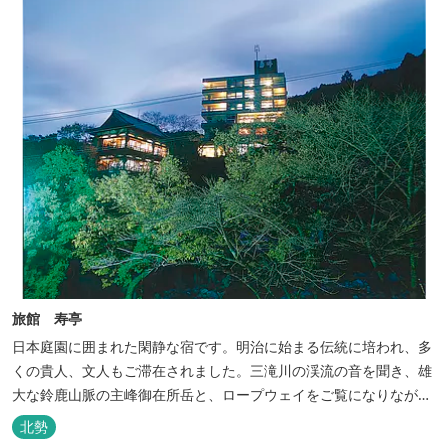
旅館 寿亭
日本庭園に囲まれた閑静な宿です。明治に始まる伝統に培われ、多
くの貴人、文人もご滞在されました。三滝川の渓流の音を聞き、雄
大な鈴鹿山脈の主峰御在所岳と、ロープウェイをご覧になりながら
お入りいただく露天風呂は気持ちがいいです。 また、庭園にある昭
北勢
和初期の離れの客間を改装した貸切風呂（６タイプ）はレトロクラ