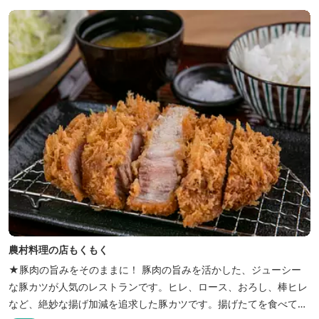
り、ウインナーづくりやパンづくりなどの手づくり体験教室や、食
農体験プログラムに参加したり...
農村料理の店もくもく
★豚肉の旨みをそのままに！ 豚肉の旨みを活かした、ジューシー
な豚カツが人気のレストランです。ヒレ、ロース、おろし、棒ヒレ
など、絶妙な揚げ加減を追求した豚カツです。揚げたてを食べてい