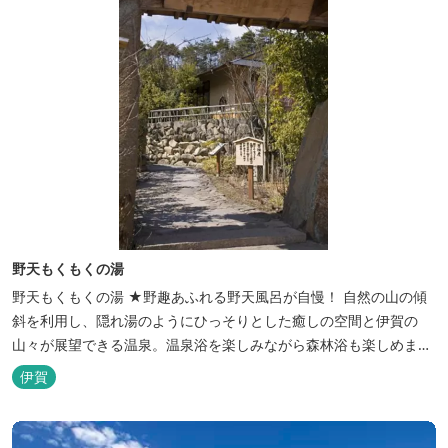
野天もくもくの湯
野天もくもくの湯 ★野趣あふれる野天風呂が自慢！ 自然の山の傾
斜を利用し、隠れ湯のようにひっそりとした癒しの空間と伊賀の
山々が展望できる温泉。温泉浴を楽しみながら森林浴も楽しめま
す。一枚岩をくり貫いてつくった湯船もあり、風情ある空間が魅力
伊賀
です。 ★源泉100％の野天風呂 源泉100％の野天風呂が2つあり、
38度のぬるめの湯と42度の熱めの湯があります。ぬるめの湯はじっ
くりとゆ...