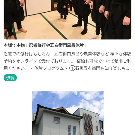
本場で本物！忍者修行や五右衛門風呂体験！
忍道での修行はもちろん、五右衛門風呂や農業体験など 様々な体験
予約をオンラインで受付ております。 宿泊も可能ですので是非ご利
用ください。 ＜体験プログラム＞ ①石川五右衛門を知り楽しも
う！ ②忍者をめざそう！（入門・初級編） ③忍者の基礎体力づく
伊賀
り！農業体験！ ④忍者の里山散策と忍者修行を楽しもう！（山中
で忍道修行）