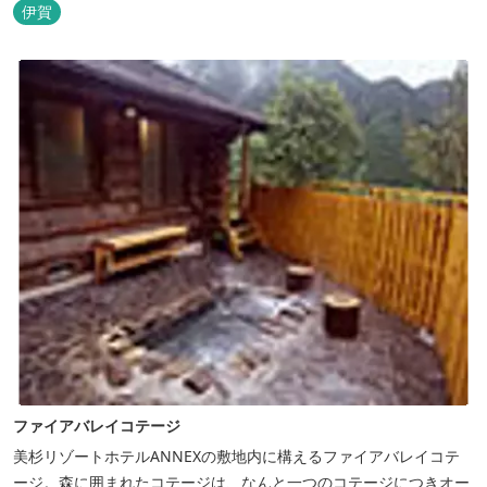
ただくために、注文後じっくり揚げてお出ししています。 ★手作
伊賀
りのお蕎麦をお楽しみいただけます！ お蕎麦は毎日お店で打ってつ
くっております。北海道や三重のそば粉を使用してつくる、喉ごし
の良い昔ながらのお蕎麦...
ファイアバレイコテージ
美杉リゾートホテルANNEXの敷地内に構えるファイアバレイコテ
ージ。森に囲まれたコテージは、なんと一つのコテージにつきオー