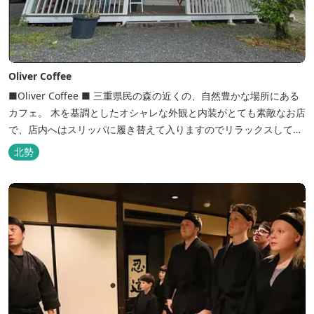
Oliver Coffee
■Oliver Coffee ■ 三重県民の森の近くの、自然豊かな場所にある
カフェ。 木を基調としたオシャレな外観と内装がとても素敵なお店
で、店内へはスリッパに履き替えて入りますのでリラックスして食
事を楽しめます。 席は店内にテーブル席や円卓、外のテラス席など
北勢
があり、お子様連れでも入りやすく居心地がいいカフェです。 森の
静かな雰囲気の中で、ゆっくり過ごすことができます。