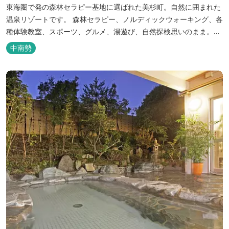
東海圏で発の森林セラピー基地に選ばれた美杉町。自然に囲まれた
温泉リゾートです。 森林セラピー、ノルディックウォーキング、各
種体験教室、スポーツ、グルメ、湯遊び、自然探検思いのまま。思
いきり遊んだ後は温泉でゆったり、のんびり。お料理は和洋バイキ
中南勢
ングに豪華会席料理。バイキングでは、毎日餅つき、夏は流しそう
めん等のイベントも開催しています。 ５つの貸切風呂に、展望風呂
付き客室、露天風呂・ジ...