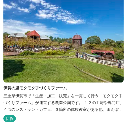
伊賀の里モクモク手づくりファーム
三重県伊賀市で「生産・加工・販売」を一貫して行う「モクモク手
づくりファーム」が運営する農業公園です。 １２の工房や専門店、
４つのレストラン・カフェ、３箇所の体験教室がある他、田んぼや
いかだ池など、「自然や農業」を身近に感じて楽しんでいただける
伊賀
遊び場もあります。 園内では、ミニブタくんたちのショーを見た