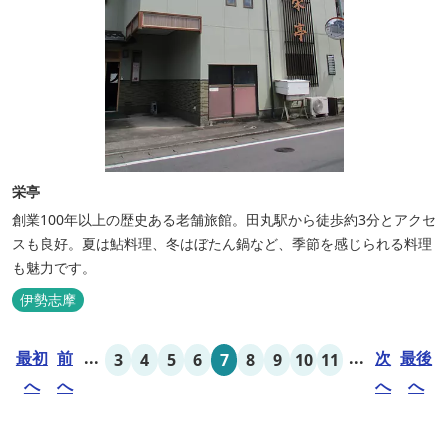
栄亭
創業100年以上の歴史ある老舗旅館。田丸駅から徒歩約3分とアクセ
スも良好。夏は鮎料理、冬はぼたん鍋など、季節を感じられる料理
も魅力です。
伊勢志摩
最初
前
...
...
次
最後
3
4
5
6
7
8
9
10
11
へ
へ
へ
へ