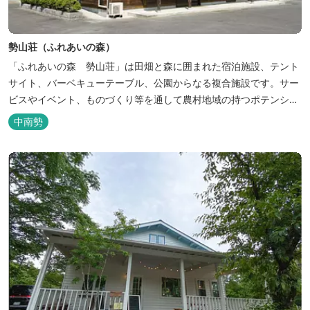
勢山荘（ふれあいの森）
「ふれあいの森 勢山荘」は田畑と森に囲まれた宿泊施設、テント
サイト、バーベキューテーブル、公園からなる複合施設です。サー
ビスやイベント、ものづくり等を通して農村地域の持つポテンシャ
ルを発信しています。 めだかやタガメなど水生生物が生息し、初夏
中南勢
にはホタルが飛び交う「メダカ池」や、約９０００本のあじさいが
植えられた「あじさいの小径」を散策し、遠い昔に過ごした懐かし
い田舎にタイムスリップしてみま...