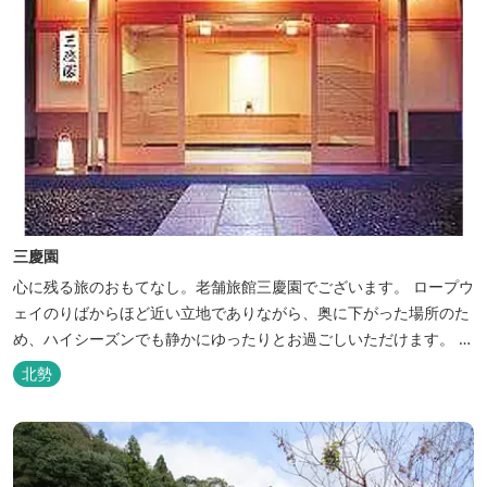
三慶園
心に残る旅のおもてなし。老舗旅館三慶園でございます。 ロープウ
ェイのりばからほど近い立地でありながら、奥に下がった場所のた
め、ハイシーズンでも静かにゆったりとお過ごしいただけます。 自
慢の大浴場からは、雄大な御在所岳を背に、御在所ロープウェイが
北勢
望めます。季節ごとに表情を変える湯の山の自然と対話しながら至
極のひとときをどうぞ。