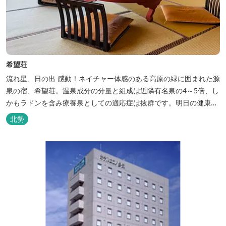
希望荘
流れ星、日の出 感動！ネイチャー体感のある高原の緑に囲まれた源
泉の宿、希望荘。温泉成分の分量と組成は近隣有名泉の4～5倍、し
かもラドンを含み療養泉としての適応症は抜群です。明日の健康
に、ご宿泊はもちろん日帰り入浴もお気軽にお立ち寄り下さい。 熱
北勢
気浴ラドンの泉も新たにオープン！ぜひご利用ください。