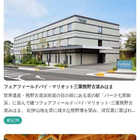
フェアフィールドバイ・マリオット三重熊野古道みはま
世界遺産・熊野古道浜街道の目の前にある道の駅「パーク七里御
浜」に並んで建つフェアフィールド･バイ･マリオット･三重熊野古
道みはま。 紀伊山地を背に雄大な熊野灘を望み、渚百選に選ばれた
七里御浜海岸などの美しい自然が広がります。一年を通して暖かで
東紀州
過ごしやすく、季節を通じて穫れる数々の品種のみかんをはじめ、
豊富な畑の幸や海の幸を堪能していただけます。 風光明媚な御浜を