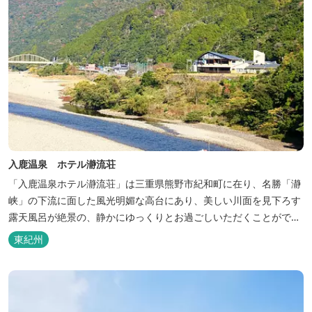
入鹿温泉 ホテル瀞流荘
「入鹿温泉ホテル瀞流荘」は三重県熊野市紀和町に在り、名勝「瀞
峡」の下流に面した風光明媚な高台にあり、美しい川面を見下ろす
露天風呂が絶景の、静かにゆっくりとお過ごしいただくことができ
る温泉宿泊施設です。 熊野古道をはじめ、日本一の棚田と称される
東紀州
丸山千枚田、赤木城跡、熊野本宮大社（熊野三山）、玉置神社が近
くに点在し、和歌山・奈良の遺産や名所からも近いことから観光ア
クセスには大変便利な立地と...