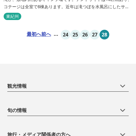
コテージは全室で8棟あります。近年は滝つぼを水風呂にしたサウ
ナが人気です。
東紀州
最初へ
前へ
...
24
25
26
27
28
観光情報
旬の情報
旅行・メディア関係者の方へ