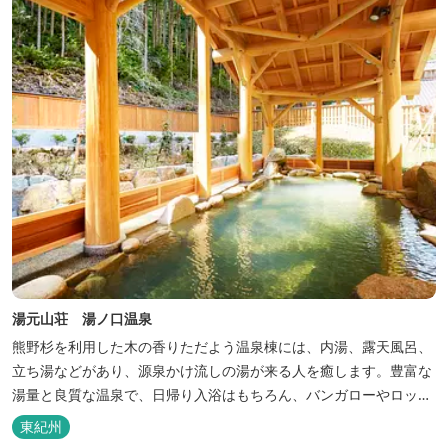
巡る旅の拠点として、当...
湯元山荘 湯ノ口温泉
熊野杉を利用した木の香りただよう温泉棟には、内湯、露天風呂、
立ち湯などがあり、源泉かけ流しの湯が来る人を癒します。豊富な
湯量と良質な温泉で、日帰り入浴はもちろん、バンガローやロッジ
などの宿泊施設も備えているので、宿泊しながらゆったりと温泉を
東紀州
楽しむ人も多いです。