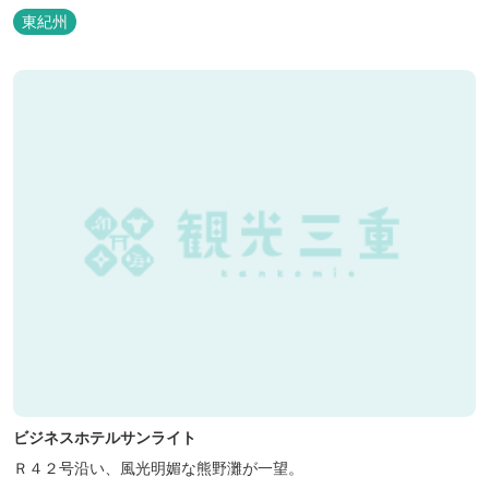
泊の方には日替わりでご用意します。」オーナー様談。もし重なっ
東紀州
た場合は、ごめんなさい。
ビジネスホテルサンライト
Ｒ４２号沿い、風光明媚な熊野灘が一望。