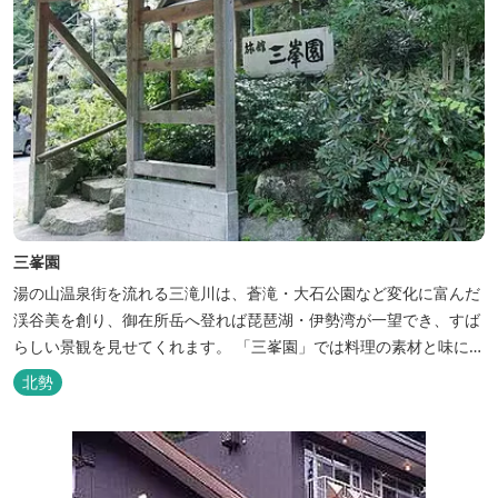
三峯園
湯の山温泉街を流れる三滝川は、蒼滝・大石公園など変化に富んだ
渓谷美を創り、御在所岳へ登れば琵琶湖・伊勢湾が一望でき、すば
らしい景観を見せてくれます。 「三峯園」では料理の素材と味にも
こだわり、お客様に四季の織り成す景観と、いい湯、いい味、めぐ
北勢
りあいをお届けいたします。