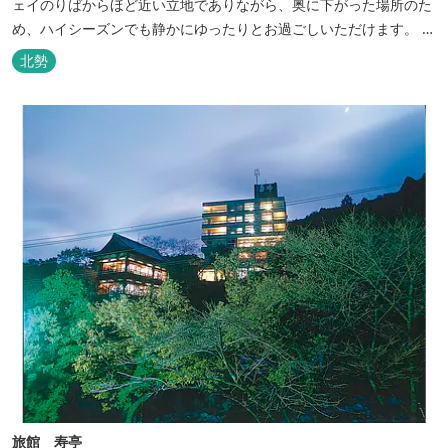
ェイのりばからほど近い立地でありながら、奥に下がった場所のた
め、ハイシーズンでも静かにゆったりとお過ごしいただけます。 自
慢の大浴場からは、雄大な御在所岳を背に、御在所ロープウェイが
北勢
望めます。季節ごとに表情を変える湯の山の自然と対話しながら至
極のひとときをどうぞ。
旅館 寿亭