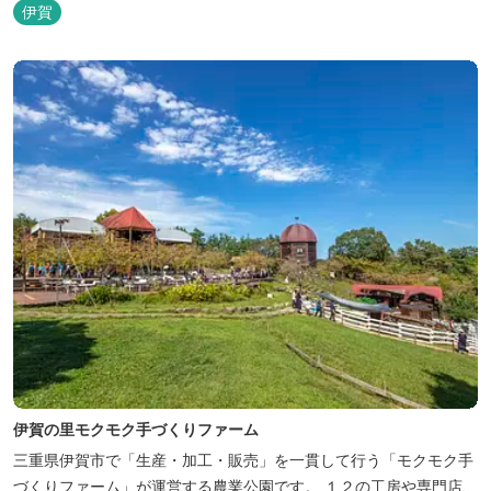
す。一枚岩をくり貫いてつくった湯船もあり、風情ある空間が魅力
伊賀
です。 ★源泉100％の野天風呂 源泉100％の野天風呂が2つあり、
38度のぬるめの湯と42度の熱めの湯があります。ぬるめの湯はじっ
くりとゆ...
伊賀の里モクモク手づくりファーム
三重県伊賀市で「生産・加工・販売」を一貫して行う「モクモク手
づくりファーム」が運営する農業公園です。 １２の工房や専門店、