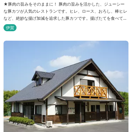
★豚肉の旨みをそのままに！ 豚肉の旨みを活かした、ジューシー
な豚カツが人気のレストランです。ヒレ、ロース、おろし、棒ヒレ
など、絶妙な揚げ加減を追求した豚カツです。揚げたてを食べてい
ただくために、注文後じっくり揚げてお出ししています。 ★手作
伊賀
りのお蕎麦をお楽しみいただけます！ お蕎麦は毎日お店で打ってつ
くっております。北海道や三重のそば粉を使用してつくる、喉ごし
の良い昔ながらのお蕎麦...