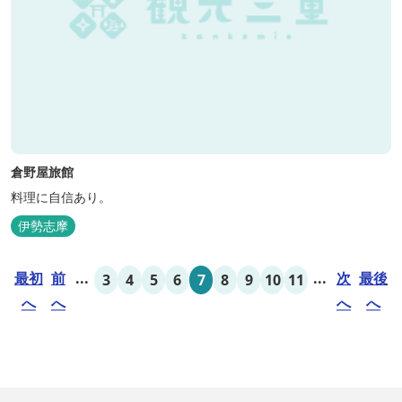
倉野屋旅館
料理に自信あり。
伊勢志摩
最初
前
...
...
次
最後
3
4
5
6
7
8
9
10
11
へ
へ
へ
へ