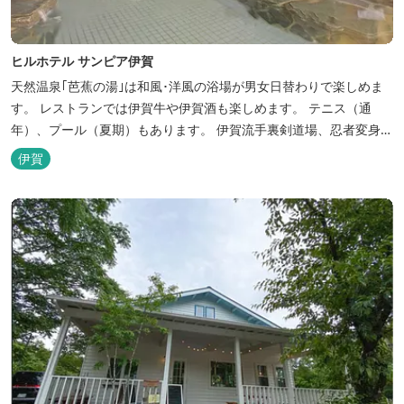
ヒルホテル サンピア伊賀
天然温泉｢芭蕉の湯｣は和風･洋風の浴場が男女日替わりで楽しめま
す。 レストランでは伊賀牛や伊賀酒も楽しめます。 テニス（通
年）、プール（夏期）もあります。 伊賀流手裏剣道場、忍者変身処
を常設しております。 ★ＨＰが新しくなりました！
伊賀
http://www.hh-sunpia-iga.co.jp ※日替わりランチ、日替わり薬湯
などがタイムリーにチェックできます。