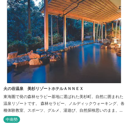
火の谷温泉 美杉リゾートホテルＡＮＮＥＸ
東海圏で発の森林セラピー基地に選ばれた美杉町。自然に囲まれた
温泉リゾートです。 森林セラピー、ノルディックウォーキング、各
種体験教室、スポーツ、グルメ、湯遊び、自然探検思いのまま。思
いきり遊んだ後は温泉でゆったり、のんびり。お料理は和洋バイキ
中南勢
ングに豪華会席料理。バイキングでは、毎日餅つき、夏は流しそう