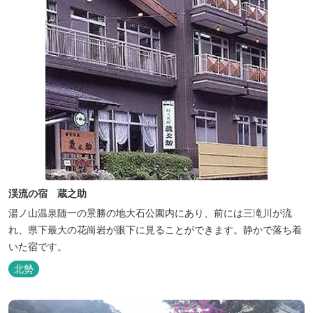
渓流の宿 蔵之助
湯ノ山温泉随一の景勝の地大石公園内にあり、前には三滝川が流
れ、県下最大の花崗岩が眼下に見ることができます。静かで落ち着
いた宿です。
北勢