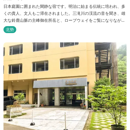
日本庭園に囲まれた閑静な宿です。明治に始まる伝統に培われ、多
くの貴人、文人もご滞在されました。三滝川の渓流の音を聞き、雄
大な鈴鹿山脈の主峰御在所岳と、ロープウェイをご覧になりながら
お入りいただく露天風呂は気持ちがいいです。 また、庭園にある昭
北勢
和初期の離れの客間を改装した貸切風呂（６タイプ）はレトロクラ
シカルな雰囲気でみなさまに好評をいただいております。夕食は部
屋食の為、お子様連れやカッ...