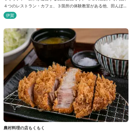
４つのレストラン・カフェ、３箇所の体験教室がある他、田んぼや
いかだ池など、「自然や農業」を身近に感じて楽しんでいただける
伊賀
遊び場もあります。 園内では、ミニブタくんたちのショーを見た
り、ウインナーづくりやパンづくりなどの手づくり体験教室や、食
農体験プログラムに参加したり...
農村料理の店もくもく