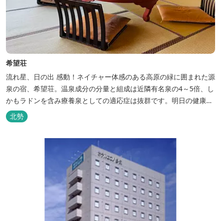
希望荘
流れ星、日の出 感動！ネイチャー体感のある高原の緑に囲まれた源
泉の宿、希望荘。温泉成分の分量と組成は近隣有名泉の4～5倍、し
かもラドンを含み療養泉としての適応症は抜群です。明日の健康
に、ご宿泊はもちろん日帰り入浴もお気軽にお立ち寄り下さい。 熱
北勢
気浴ラドンの泉も新たにオープン！ぜひご利用ください。