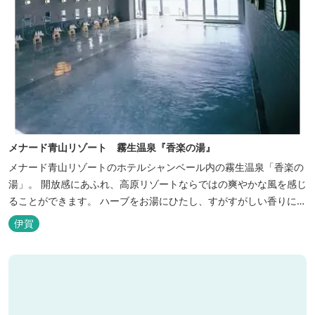
メナード青山リゾート 霧生温泉『香楽の湯』
メナード青山リゾートのホテルシャンベール内の霧生温泉「香楽の
湯」。 開放感にあふれ、高原リゾートならではの爽やかな風を感じ
ることができます。 ハーブをお湯にひたし、すがすがしい香りに心
あらわれる「香りの湯」は、特に女性の方に人気です。 その他、
伊賀
広々とした空間とたっぷりのお湯が魅力の「大浴場」、高原の景色
を満喫できる「露天風呂」、さらに「ミストサウナ」の合計4種の
お湯をお楽しみいただけま...