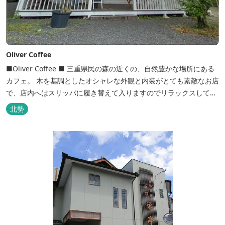
Oliver Coffee
■Oliver Coffee ■ 三重県民の森の近くの、自然豊かな場所にある
カフェ。 木を基調としたオシャレな外観と内装がとても素敵なお店
で、店内へはスリッパに履き替えて入りますのでリラックスして食
事を楽しめます。 席は店内にテーブル席や円卓、外のテラス席など
北勢
があり、お子様連れでも入りやすく居心地がいいカフェです。 森の
静かな雰囲気の中で、ゆっくり過ごすことができます。