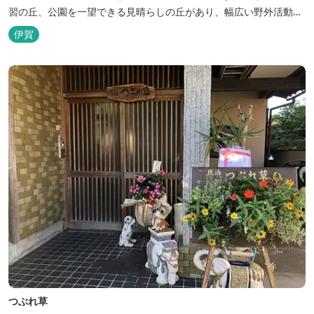
習の丘、公園を一望できる見晴らしの丘があり、幅広い野外活動に
利用できるキャンプ場も併設されています。 川沿いには島ヶ原温泉
伊賀
やぶっちゃに至る「川辺の道」があり、旧岩倉水力発電所跡の水路
遺構を見ることができたり、春は桜、秋は紅葉の名所として楽しめ
る憩いの場となっています。
つぶれ草