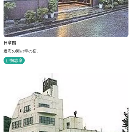
日章館
近海の海の幸の宿。
伊勢志摩