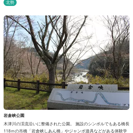
北勢
「Nordisk（ノルディスク）」と三重県いなべ市が連携して手がけ
た日本初のアウトドアフィールドが、2023年４月３日にオープンし
ました...
岩倉峡公園
木津川の渓流沿いに整備された公園。 施設のシンボルでもある橋長
118ｍの吊橋「岩倉峡しあん橋」やジャンボ遊具などがある体験学