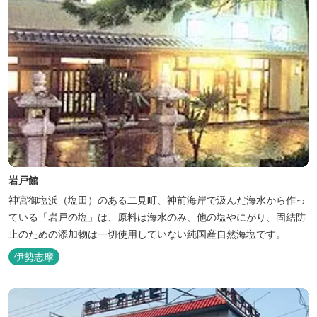
岩戸館
神宮御塩浜（塩田）のある二見町、神前海岸で汲んだ海水から作っ
ている「岩戸の塩」は、原料は海水のみ、他の塩やにがり、固結防
止のための添加物は一切使用していない純国産自然海塩です。
伊勢志摩