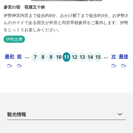
参宮の宿 宿屋五十鈴
伊勢神宮内宮まで徒歩約8分、おかげ横丁まで徒歩約3分。お伊勢さ
んのガイドである宿主が外宮と内宮早朝参拝をご案内します。伊勢
をじっくりお楽しみください。
伊勢志摩
最初
前
...
...
次
最後
7
8
9
10
11
12
13
14
15
へ
へ
へ
へ
観光情報