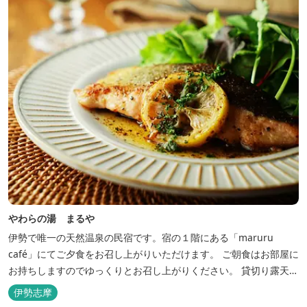
やわらの湯 まるや
伊勢で唯一の天然温泉の民宿です。宿の１階にある「maruru
café」にてご夕食をお召し上がりいただけます。 ご朝食はお部屋に
お持ちしますのでゆっくりとお召し上がりください。 貸切り露天風
呂完備、駅近、夫婦岩まで徒歩15分です。
伊勢志摩