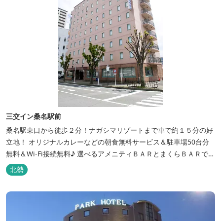
三交イン桑名駅前
桑名駅東口から徒歩２分！ナガシマリゾートまで車で約１５分の好
立地！ オリジナルカレーなどの朝食無料サービス＆駐車場50台分
無料＆Wi-Fi接続無料♪ 選べるアメニティＢＡＲとまくらＢＡＲで快
適な滞在をサポート！
北勢