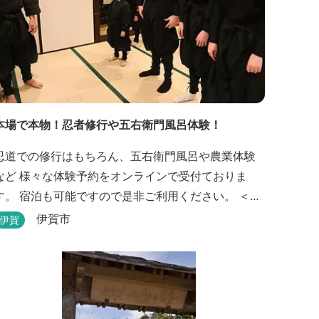
本場で本物！忍者修行や五右衛門風呂体験！
忍道での修行はもちろん、五右衛門風呂や農業体験
など 様々な体験予約をオンラインで受付ておりま
す。 宿泊も可能ですので是非ご利用ください。 ＜体
験プログラム＞ ①石川五右衛門を知り楽しもう！
伊賀市
伊賀
②忍者をめざそう！（入門・初級編） ③忍者の基
礎体力づくり！農業体験！ ④忍者の里山散策と忍者
修行を楽しもう！（山中で忍道修行）