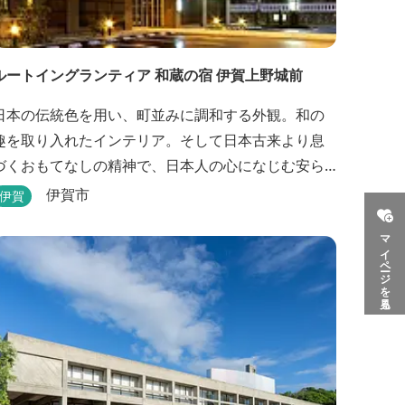
ルートイングランティア 和蔵の宿 伊賀上野城前
日本の伝統色を用い、町並みに調和する外観。和の
趣を取り入れたインテリア。そして日本古来より息
づくおもてなしの精神で、日本人の心になじむ安ら
ぎを提供いたします。大浴場や駐車場などルートイ
伊賀市
伊賀
ンホテルズの機能性や利便性はそのままに、穏やか
マイページを見る
な和のニュアンスを湛えた空間は、ビジネスにも観
光にも、幅広くお役立ていただけるホテルです。