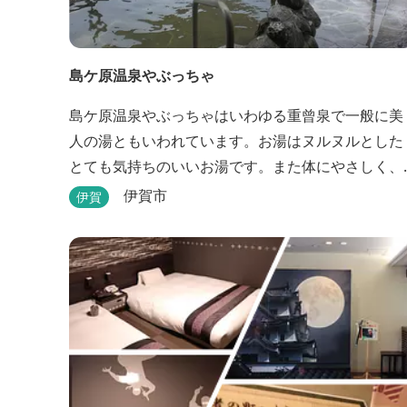
島ケ原温泉やぶっちゃ
島ケ原温泉やぶっちゃはいわゆる重曾泉で一般に美
人の湯ともいわれています。お湯はヌルヌルとした
とても気持ちのいいお湯です。また体にやさしく、
長湯をしても疲れません。 また、施設内にはオート
伊賀市
伊賀
キャンプ場、デイキャンプ場、テニスコート、水遊
び場（夏季限定）、こんにゃくやパン作りの体験で
きる工房などがあります。 木津川（鯛ケ瀬）のほと
りにある美しい自然を生かしたオートキャンプやデ
ィキャンプ...