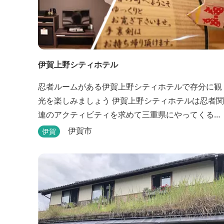
伊賀上野シティホテル
忍者ルームがある伊賀上野シティホテルで存分に観
光を楽しみましょう 伊賀上野シティホテルは忍者関
連のアクティビティを求めて三重県にやってくる
人々に人気のホテルです。こちらのホテルには、忍
伊賀市
伊賀
者の内装が施された部屋がいくつかあります。壁紙
からトイレットペーパーに至るまで、忍者に関連し
たデザインモチーフがあしらわれています。 伊賀上
野城や伊賀流忍者博物館から徒歩わずか10分の位置
にあるこのホテ...