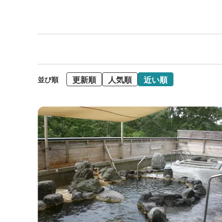
更新順
人気順
近い順
並び順