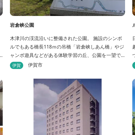
岩倉峡公園
木津川の渓流沿いに整備された公園。 施設のシンボ
ルでもある橋長118ｍの吊橋「岩倉峡しあん橋」やジ
ャンボ遊具などがある体験学習の丘、公園を一望で
きる見晴らしの丘があり、幅広い野外活動に利用で
伊賀市
伊賀
きるキャンプ場も併設されています。 川沿いには島
ヶ原温泉やぶっちゃに至る「川辺の道」があり、旧
岩倉水力発電所跡の水路遺構を見ることができた
り、春は桜、秋は紅葉の名所として楽しめる憩いの
場となっています。