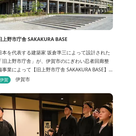
旧上野市庁舎 SAKAKURA BASE
日本を代表する建築家 坂倉準三によって設計された
「旧上野市庁舎」が、伊賀市のにぎわい忍者回廊整
備事業によって【旧上野市庁舎 SAKAKURA BASE】
として生まれ変わりました。 館内には図書館やホテ
伊賀市
伊賀
ル、カフェがあるほか、観光案内所「伊賀市観光イ
ンフォメーションセンター」や伊賀の逸品を取り揃
えた「伊賀百貨 Souvenir Shop」も併殺されていま
す。