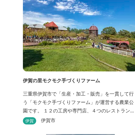
伊賀の里モクモク手づくりファーム
三重県伊賀市で「生産・加工・販売」を一貫して行
う「モクモク手づくりファーム」が運営する農業公
園です。 １２の工房や専門店、４つのレストラン・
カフェ、３箇所の体験教室がある他、田んぼやいか
伊賀市
伊賀
だ池など、「自然や農業」を身近に感じて楽しんで