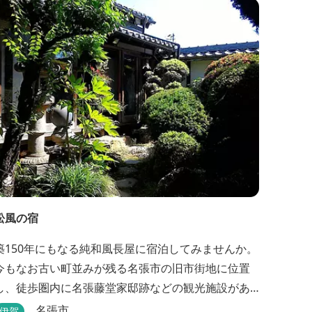
松風の宿
築150年にもなる純和風長屋に宿泊してみませんか。
今もなお古い町並みが残る名張市の旧市街地に位置
し、徒歩圏内に名張藤堂家邸跡などの観光施設があ
ります。
名張市
伊賀