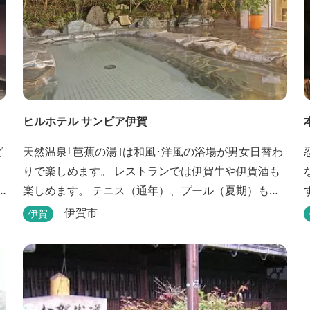
ヒルホテル サンピア伊賀
ど
天然温泉｢芭蕉の湯｣は和風･洋風の浴場が男女日替わ
りで楽しめます。 レストランでは伊賀牛や伊賀酒も
楽しめます。 テニス（通年）、プール（夏期）もあ
ります。 伊賀流手裏剣道場、忍者変身処を常設して
伊賀市
伊賀
おります。 ★ＨＰが新しくなりました！
http://www.hh-sunpia-iga.co.jp ※日替わりランチ、
日替わり薬湯などがタイムリーにチェックできま
す。