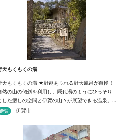
野天もくもくの湯
天もくもくの湯 ★野趣あふれる野天風呂が自慢！
自然の山の傾斜を利用し、隠れ湯のようにひっそり
とした癒しの空間と伊賀の山々が展望できる温泉。
温泉浴を楽しみながら森林浴も楽しめます。一枚岩
伊賀市
伊賀
をくり貫いてつくった湯船もあり、風情ある空間が
す。 ★源泉100％の野天風呂 源泉100％の野
天風呂が2つあり、38度のぬるめの湯と42度の熱めの