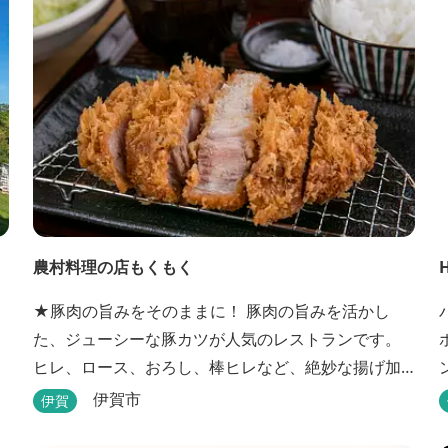
農村料理の店もくもく
★豚肉の旨みをそのままに！ 豚肉の旨みを活かし
た、ジューシーな豚カツが人気のレストランです。
ヒレ、ロース、おろし、棒ヒレなど、絶妙な揚げ加
減を追求した豚カツです。揚げたてを食べていただ
伊賀市
伊賀
くために、注文後じっくり揚げてお出ししていま