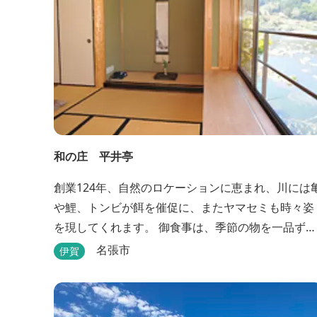
和の庄 平井亭
創業124年、自然のロケーションに恵まれ、川には
や鯉、トンビが餌を催促に、またヤマセミも時々姿
を現してくれます。 御食事は、季節の物を一品ず
つ、手作りの味を楽しんで頂いております。（宿泊
名張市
伊賀
一日一組）