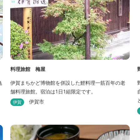
料理旅館 梅屋
亀
伊賀まちかど博物館を併設した鯉料理一筋百年の老
野
舗料理旅館。宿泊は1日1組限定です。
伊賀市
伊賀
魅力で