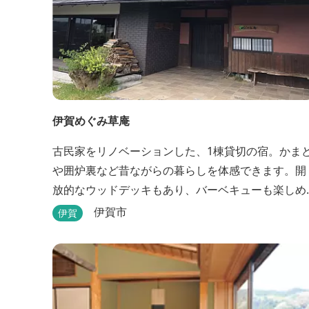
伊賀めぐみ草庵
古民家をリノベーションした、1棟貸切の宿。かま
や囲炉裏など昔ながらの暮らしを体感できます。開
放的なウッドデッキもあり、バーベキューも楽しめ
ます。
伊賀市
伊賀