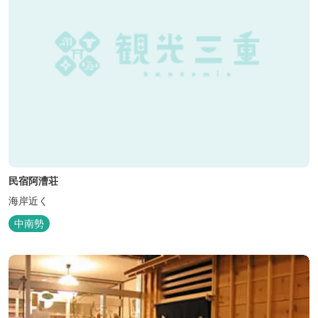
民宿阿漕荘
海岸近く
中南勢