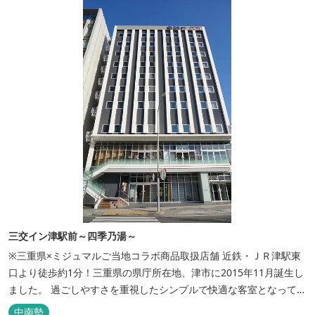
三交イン津駅前～四季乃湯～
※三重県×ミジュマルご当地コラボ商品取扱店舗 近鉄・ＪＲ津駅東
口より徒歩約1分！三重県の県庁所在地、津市に2015年11月誕生し
ました。 過ごしやすさを重視したシンプルで快適な客室となってお
り、ベッドはワイドなサイズで、羽毛布団をご用意。女性にやさし
中南勢