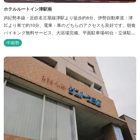
ホテルルートイン津駅南
JR紀勢本線・近鉄名古屋線津駅より徒歩約6分、伊勢自動車道：津
ICより車で約10分、電車・車のどちらのアクセスも良好です。朝食
バイキング無料サービス、大浴場完備、平面駐車場40台・立体駐車
場34台、全室Wi-Fi完備。ビジネスにも観光にもご利用頂ける快適
中南勢
なホテルライフをご提供します。