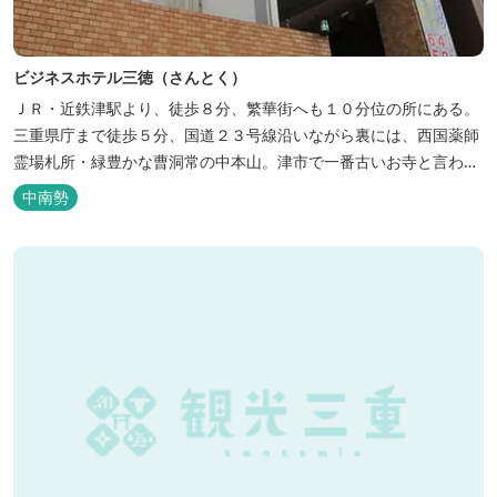
ビジネスホテル三徳（さんとく）
ＪＲ・近鉄津駅より、徒歩８分、繁華街へも１０分位の所にある。
三重県庁まで徒歩５分、国道２３号線沿いながら裏には、西国薬師
霊場札所・緑豊かな曹洞常の中本山。津市で一番古いお寺と言われ
る塔世山四天王寺があります。
中南勢