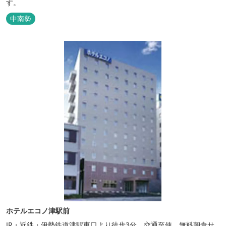
す。
中南勢
ホテルエコノ津駅前
JR・近鉄・伊勢鉄道津駅東口より徒歩3分、交通至使。無料朝食サ