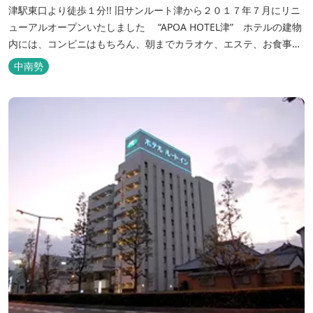
津駅東口より徒歩１分!! 旧サンルート津から２０１７年７月にリニ
ューアルオープンいたしました “APOA HOTEL津” ホテルの建物
内には、コンビニはもちろん、朝までカラオケ、エステ、お食事も
いろいろなジャンルが楽しめます。 ホテル内施設 地下…創作料
中南勢
理“舞の華” 居酒屋“風の蔵人” 居酒屋“居酒屋ならここが安いぜっ”
１階…コンビニエンスストア“ローソン” 和食“いせもん本店”...