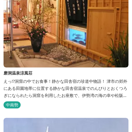
磨洞温泉涼風荘
えっ!?洞窟の中でお食事！静かな田舎宿の珍道中物語！ 津市の郊外
にある田園地帯に位置する静かな田舎宿温泉でのんびりとおくつろ
ぎになられたら洞窟を利用したお座敷で、伊勢湾の海の幸や松阪肉
を山海賊焼きをお召し上がりいただけます。年中20度前後の天然空
中南勢
調、お客様を不思議な空間にご案内！ ご宴会には、大広間で和食会
席、日帰り入浴＆お食事ＯＫ。 温泉は、津に来て津の湯をお楽しみ
いただけます。「白...