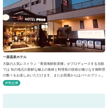
一楽温泉ホテル
大阪の人気レストラン『香港海鮮飲茶楼』がプロデュースする当館
では 旬の地元の新鮮な極上の食材と料理長の技術が織りなす御料理
の数々をお楽しみいただけます。またお部屋からはパールブリッジ
や真珠筏など、美しい景色が一望できます。「美肌の湯」として有
伊勢志摩
名な榊原温泉の運び湯を使用した大浴場も完備。