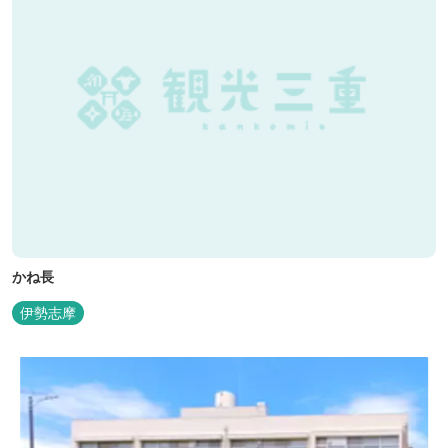
かね長
伊勢志摩