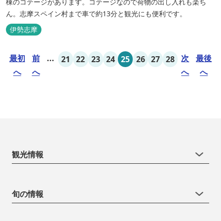
棟のコテージがあります。コテージなので荷物の出し入れも楽ち
ん。志摩スペイン村まで車で約13分と観光にも便利です。
伊勢志摩
最初
前
...
次
最後
21
22
23
24
25
26
27
28
へ
へ
へ
へ
観光情報
旬の情報