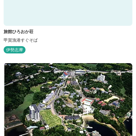
旅館ひろおか荘
甲賀漁港すぐそば
伊勢志摩