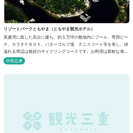
リゾートパークともやま（ともやま観光ホテル）
英虞湾に面した高台に建ち、約５万坪の敷地内にプール、専用ビー
チ、カラオケＢＯＸ、パターゴルフ場 テニスコート等を有し、緑
溢れる周辺は格好のサイクリングコースです。お料理は新鮮な海の
幸をふんだんに使用する荒磯焼、活造会席、伊勢海老残酷鍋会席、
伊勢志摩
松茸料理（秋）等グルメ志向の方に好評です。夏には野外バーベキ
ューも毎晩行ないます。