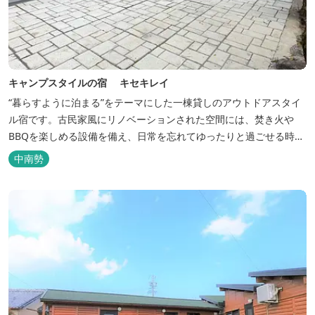
キャンプスタイルの宿 キセキレイ
“暮らすように泊まる”をテーマにした一棟貸しのアウトドアスタイ
ル宿です。古民家風にリノベーションされた空間には、焚き火や
BBQを楽しめる設備を備え、日常を忘れてゆったりと過ごせる時間
が広がります。ペット同伴も可能で、愛犬と一緒に自然を満喫でき
中南勢
るのも魅力です。 【営業時間】 チェックイン 15：00（早めのチ
ェックインご希望は予約時に要相談） チェックアウト 9：00
【定...