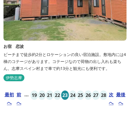
お宿 恋波
ビーチまで徒歩約2分とロケーションの良い宿泊施設。敷地内には4
棟のコテージがあります。コテージなので荷物の出し入れも楽ち
ん。志摩スペイン村まで車で約13分と観光にも便利です。
伊勢志摩
最初
前
...
次
最後
19
20
21
22
23
24
25
26
27
28
へ
へ
へ
へ