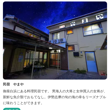
民宿 やまや
御座白浜にある料理民宿です。 男海人の大将と女仲買人の女将が、
新鮮な魚介類でおもてなし。伊勢志摩の旬の海の幸をリーズナブル
に味わうことができます。