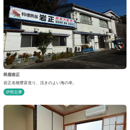
民宿岩正
岩正名物豊富造り、活きのよい海の幸。
伊勢志摩