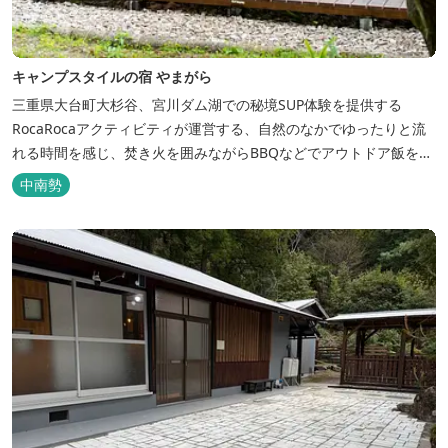
キャンプスタイルの宿 やまがら
三重県大台町大杉谷、宮川ダム湖での秘境SUP体験を提供する
RocaRocaアクティビティが運営する、自然のなかでゆったりと流
れる時間を感じ、焚き火を囲みながらBBQなどでアウトドア飯を愉
しめる宿。 ベッドルーム以外でも、満点の星空を眺めながらテント
中南勢
を張って寝ることもできるキャンプスタイルでおもいおもいのひと
時をお過ごしください。 2023年6月よりペット可となりました。