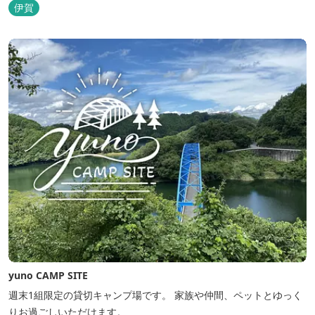
泉」は天然アルカリ泉。露天風呂から眺める湖は、遮るものがな
伊賀
く、絶景と評判です。
yuno CAMP SITE
週末1組限定の貸切キャンプ場です。 家族や仲間、ペットとゆっく
りお過ごしいただけます。