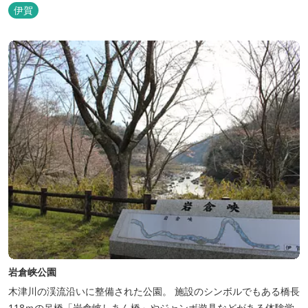
伊賀
岩倉峡公園
木津川の渓流沿いに整備された公園。 施設のシンボルでもある橋長
118ｍの吊橋「岩倉峡しあん橋」やジャンボ遊具などがある体験学