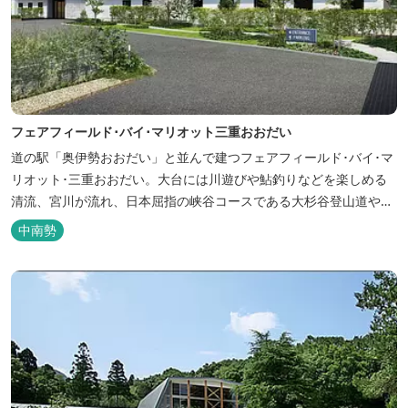
フェアフィールド･バイ･マリオット三重おおだい
道の駅「奥伊勢おおだい」と並んで建つフェアフィールド･バイ･マ
リオット･三重おおだい。大台には川遊びや鮎釣りなどを楽しめる
清流、宮川が流れ、日本屈指の峡谷コースである大杉谷登山道や、
登山初心者から楽しめる総門山など、表情豊かな山々が連なりま
中南勢
す。 日本の滝百選に選ばれている七ッ釜滝など、大自然が作り出す
四季折々の景観は実に壮大です。身も心もリフレッシュする旅の拠
点として、当ホテルは快適さを追...