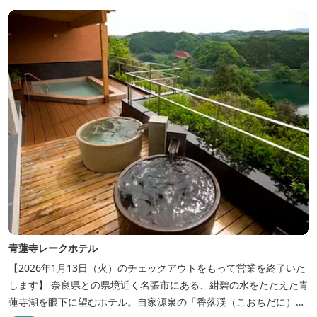
ョップ、イベント出店 植物を通して身体と心を整えよう！をテーマ
に...
青蓮寺レークホテル
【2026年1月13日（火）のチェックアウトをもって営業を終了いた
します】 奈良県との県境近く名張市にある、紺碧の水をたたえた青
蓮寺湖を眼下に望むホテル。自家源泉の「香落渓（こおちだに）温