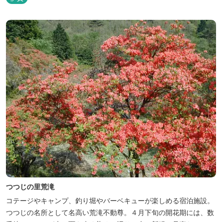
アンスを湛えた空間は、ビジネスにも観光にも、幅広くお役立てい
ただけるホテルです。
つつじの里荒滝
コテージやキャンプ、釣り堀やバーベキューが楽しめる宿泊施設。
つつじの名所として名高い荒滝不動尊。４月下旬の開花期には、数