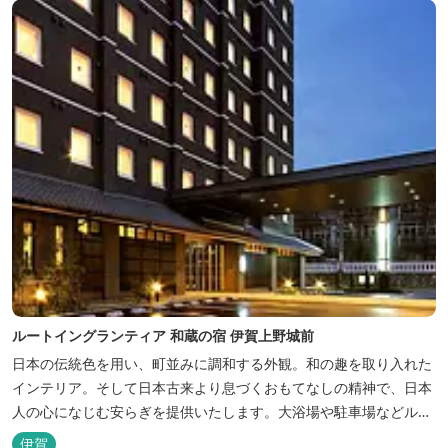
ルートイングランティア 和蔵の宿 伊賀上野城前
日本の伝統色を用い、町並みに調和する外観。和の趣を取り入れた
インテリア。そして日本古来より息づくおもてなしの精神で、日本
人の心になじむ安らぎを提供いたします。大浴場や駐車場などルー
トインホテルズの機能性や利便性はそのままに、穏やかな和のニュ
伊賀