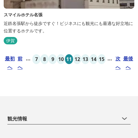
スマイルホテル名張
近鉄名張駅から徒歩ですぐ！ビジネスにも観光にも最適な好立地に
位置するホテルです。
伊賀
最初
前
...
...
次
最後
7
8
9
10
11
12
13
14
15
へ
へ
へ
へ
観光情報