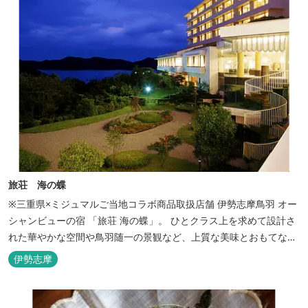
旅荘 海の蝶
※三重県×ミジュマルご当地コラボ商品取扱店舗 伊勢志摩鳥羽 オー
シャンビューの宿 「旅荘 海の蝶」。 ひとクラス上を求めて設計さ
れた華やかな空間や鳥羽随一の景観など、上質な美味とおもてなし
をお約束します。 海の蝶ならではのゆとりの休日をお過ごし下さい
伊勢志摩
ませ。