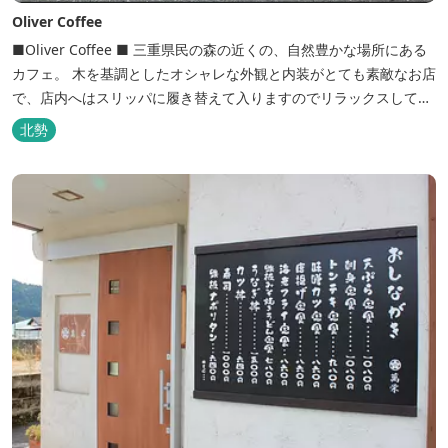
Oliver Coffee
■Oliver Coffee ■ 三重県民の森の近くの、自然豊かな場所にある
カフェ。 木を基調としたオシャレな外観と内装がとても素敵なお店
で、店内へはスリッパに履き替えて入りますのでリラックスして食
事を楽しめます。 席は店内にテーブル席や円卓、外のテラス席など
北勢
があり、お子様連れでも入りやすく居心地がいいカフェです。 森の
静かな雰囲気の中で、ゆっくり過ごすことができます。