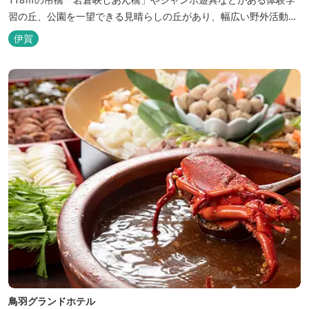
習の丘、公園を一望できる見晴らしの丘があり、幅広い野外活動に
利用できるキャンプ場も併設されています。 川沿いには島ヶ原温泉
伊賀
やぶっちゃに至る「川辺の道」があり、旧岩倉水力発電所跡の水路
遺構を見ることができたり、春は桜、秋は紅葉の名所として楽しめ
る憩いの場となっています。
鳥羽グランドホテル