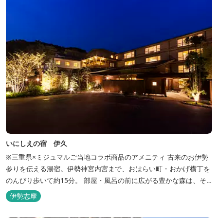
いにしえの宿 伊久
※三重県×ミジュマルご当地コラボ商品のアメニティ 古来のお伊勢
参りを伝える湯宿。伊勢神宮内宮まで、おはらい町・おかげ横丁を
のんびり歩いて約15分。 部屋・風呂の前に広がる豊かな森は、そ
のまま内宮の森へと連なっています。 お伊勢さんとつながってい
伊勢志摩
る・・そんな気持ちになる宿です。 館内には2つの大浴場と趣の異
なる３つの貸切露天風呂を楽しめます。