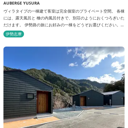
AUBERGE YUSURA
ヴィラタイプの一棟建て客室は完全個室のプライベート空間。 各棟
には、露天風呂と 檜の内風呂付きで、別荘のようにおくつろぎいた
だけます。 伊勢路の旅にお好みの一棟をどうぞお選びください。
「AUBERGE YUSURA」が大切にしていること それは、小さな宿な
伊勢志摩
らではの「ひと手間」のおもてなし。 「居・食・充」を満たし、皆
様の伊勢路の旅に寄り添う宿となれるよう、心を月してお待ちし
て...