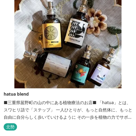
hatua blend
■三重県菰野町の山の中にある植物療法のお店■ 「hatua」とは、
スワヒリ語で「ステップ」 一人ひとりが、もっと自然体に、もっと
自由に自分らしく歩いていけるように その一歩を植物の力でサポー
トしたいという思いから生まれたお店。 黄土スチームよもぎ蒸しや
北勢
アロマの調合、季節の養生講座、アロマ講座、腸活講座、ワークシ