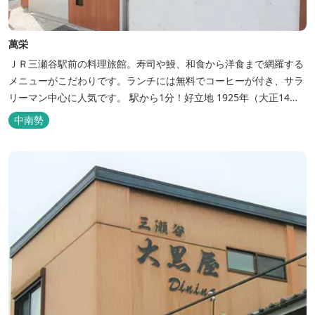
萬栄
ＪＲ三瀬谷駅前の料理旅館。寿司や鰻、和食から洋食まで網羅する
メニューがこだわりです。ランチには無料でコーヒーが付き、サラ
リーマン中心に人気です。 駅から1分！好立地 1925年（大正14
年）に開業した歴史ある旅館。JR三瀬谷駅から徒歩一分と好立地の
中南勢
場所にあり、大変便利です。 部屋数は11室、大広間が2部屋。少人
数から団体のお客様まで幅広くご利用いただけます。 人気の定食は
品数...