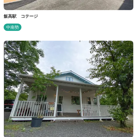
飯高駅 コテージ
中南勢