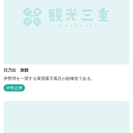
日乃出 旅館
伊勢湾を一望する展望露天風呂が総檜造である。
伊勢志摩