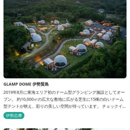
GLAMP DOME 伊勢賢島
2019年8月に東海エリア初のドーム型グランピング施設としてオー
プン。 約10,000㎡の広大な敷地に広がる芝生に15棟の白いドーム
型テントが映え、彩りの美しい空間が待っています。 チェックイン
後は『ハーゲンダッツ食べ放題』 夕食は松阪牛や伊勢海老を贅沢に
伊勢志摩
使用した「三重ブランドBBQプラン」や、1人前350ｇと食べ応え
のあるお肉を用意した「肉盛りプラン」などからお選びできま