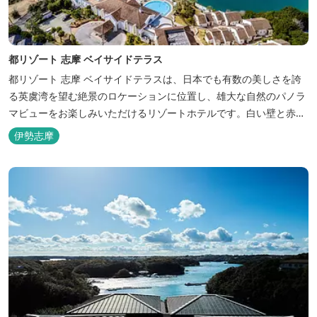
都リゾート 志摩 ベイサイドテラス
都リゾート 志摩 ベイサイドテラスは、日本でも有数の美しさを誇
る英虞湾を望む絶景のロケーションに位置し、雄大な自然のパノラ
マビューをお楽しみいただけるリゾートホテルです。白い壁と赤瓦
の屋根が連なる外観が印象的で、開放的なスパニッシュスタイルを
伊勢志摩
取り入れた建築美は陽気で自由な寛ぎを感じさせ、まるで異国に足
を踏み入れたと錯覚するほど、どこを歩いても絵になるホテルで
す。