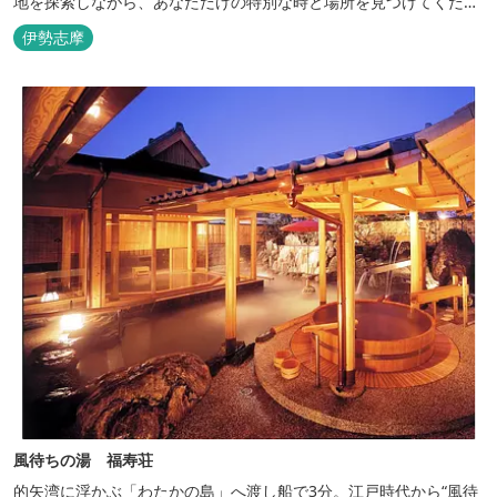
地を探索しながら、あなただけの特別な時と場所を見つけてくださ
い。
伊勢志摩
風待ちの湯 福寿荘
的矢湾に浮かぶ「わたかの島」へ渡し船で3分。江戸時代から“風待