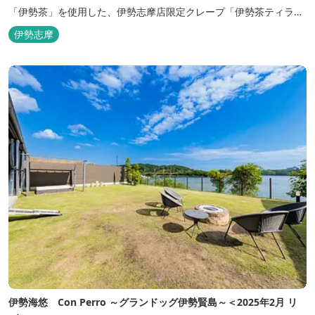
「伊勢茶」を使用した、伊勢志摩店限定クレープ「伊勢茶ティラミ
ス」をはじめ、まるで「パフェ」のような創作クレープを味わえま
伊勢志摩
す。 また季節に合わせて、期間限定クレープやドリンク種類も豊富
ですので、伊勢志摩旅行の際にはぜひお立ち寄りいただければと思
います。 店舗前のテラス...
伊勢海悠 Con Perro ～グランドッグ伊勢賢島～＜2025年2月 リ