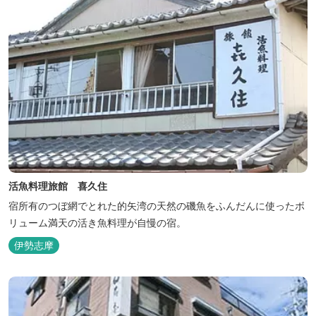
活魚料理旅館 喜久住
宿所有のつぼ網でとれた的矢湾の天然の磯魚をふんだんに使ったボ
リューム満天の活き魚料理が自慢の宿。
伊勢志摩