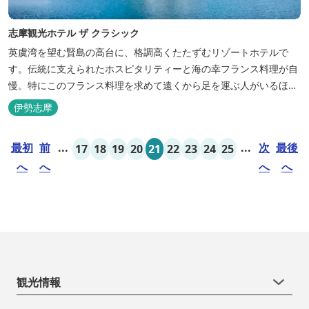
志摩観光ホテル ザ クラシック
英虞湾を望む賢島の高台に、格調高くたたずむリゾートホテルで
す。伝統に支えられたホスピタリティーと海の幸フランス料理が自
慢。特にこのフランス料理を求めて遠くから足を運ぶ人がいるほ
ど。洗練されたサービスに、寛ぎと至福のひとときを満喫してくだ
伊勢志摩
さい。 ※2016年6月7日リニューアルオープン
最初
前
...
...
次
最後
17
18
19
20
21
22
23
24
25
へ
へ
へ
へ
観光情報