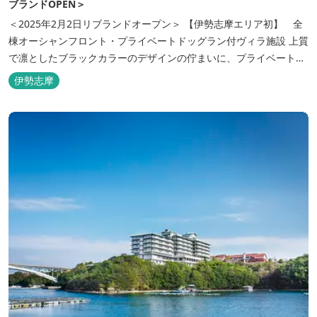
ブランドOPEN＞
＜2025年2月2日リブランドオープン＞ 【伊勢志摩エリア初】 全
棟オーシャンフロント・プライベートドッグラン付ヴィラ施設 上質
で凛としたブラックカラーのデザインの佇まいに、プライベート感
溢れる客室。 客室に一歩入れば全室海に面したオーシャンフロン
伊勢志摩
ト。 颯爽とした広いプライベートドッグランと青色に輝く英虞湾を
眺める最高のロケーション。 ▸インクルーシブサービスのお部屋
入...