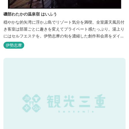
磯部わたかの温泉宿 はいふう
穏やかな的矢湾に浮かぶ島でリゾート気分を満喫。全室露天風呂付
き客室は部屋ごとに趣きを変えてプライベート感たっぷり。湯上り
にはセルフエステを。伊勢志摩の旬を濃縮した創作和会席をダイニ
ングで。
伊勢志摩