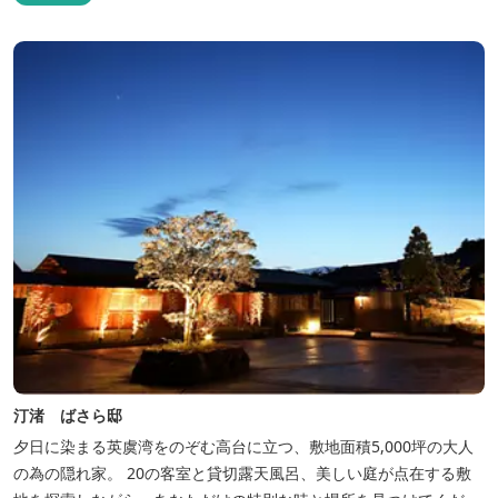
汀渚 ばさら邸
夕日に染まる英虞湾をのぞむ高台に立つ、敷地面積5,000坪の大人
の為の隠れ家。 20の客室と貸切露天風呂、美しい庭が点在する敷