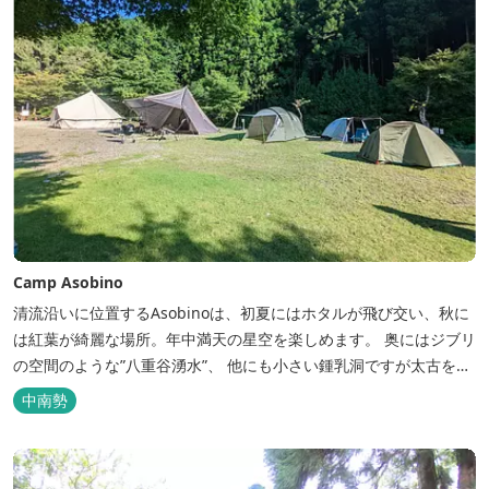
Camp Asobino
清流沿いに位置するAsobinoは、初夏にはホタルが飛び交い、秋に
は紅葉が綺麗な場所。年中満天の星空を楽しめます。 奥にはジブリ
の空間のような”八重谷湧水”、 他にも小さい鍾乳洞ですが太古を想
像させる”風穴”などがあり、自然が豊かなスポットです。 wi-fi完
中南勢
備。テントサウナもご利用いただけます。 また近くには廃校を活用
した「阿曽温泉」もあります。