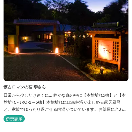
懐古ロマンの宿 季さら
日常から少しだけ遠くに… 静かな森の中に【本館離れ5棟】と【本
館離れ～IRORI～5棟】本館離れには森林浴が楽しめる露天風呂
と、家族でゆったり過ごせる内湯がついています。お部屋に合わせ
た様々なプランがございます。
伊勢志摩