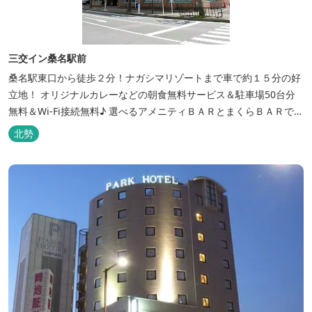
三交イン桑名駅前
桑名駅東口から徒歩２分！ナガシマリゾートまで車で約１５分の好
立地！ オリジナルカレーなどの朝食無料サービス＆駐車場50台分
無料＆Wi-Fi接続無料♪ 選べるアメニティＢＡＲとまくらＢＡＲで快
適な滞在をサポート！
北勢