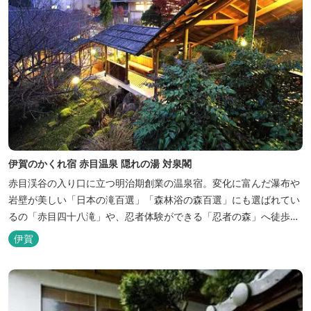
伊賀のかくれ宿 赤目温泉 隠れの湯 対泉閣
赤目渓谷の入り口に立つ明治期創業の温泉宿。変化に富んだ瀑布や
岩壁が美しい「日本の滝百選」「森林浴の森百選」にも選ばれてい
るの「赤目四十八滝」や、忍者体験ができる「忍者の森」へ徒歩５
分と観光にも好立地です。 地下１０００メートルから湧くアルカリ
伊賀
性単純温泉はしっとり滑らかな肌触りで美肌効果も期待できます。
地元のスギ材を用いた大浴場は、泡風呂を備えた「上忍の湯」、打
たせ湯を備えた「くのいちの...