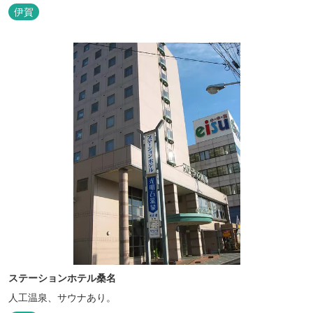
から120分の好アクセス！ ★専用テラス付きバンガローでは、BBQ
伊賀
をしながら子どもが川遊びをしているのが見れる！ ★Wi-Fiがつな
がります！ ★日帰りBBQや大人数での研修も...
ステーションホテル桑名
人工温泉、サウナあり。