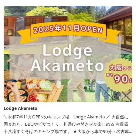
Lodge Akameto
＼令和7年11月OPENのキャンプ場 Lodge Akameto ／ 大自然に
囲まれた、BBQやピザづくり、川遊びや焚き火が楽しめる 赤目四
十八滝すぐそばのキャンプ場です。 ★大阪から車で90分・名古屋