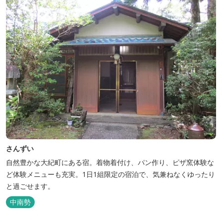
さんずい
自然豊かな大紀町にある宿。着物着付け、パン作り、ピザ窯体験な
ど体験メニューも充実。1日1組限定の宿泊で、気兼ねなくゆったり
と過ごせます。
中南勢