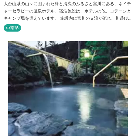
大台山系の山々に囲まれた緑と清流のふるさと宮川にある、ネイチ
ャーセラピーの温泉ホテル。宿泊施設は、ホテルの他、コテージと
キャンプ場を備えています。 施設内に宮川の支流が流れ、川遊びが
できます。BBQエリア、釣堀もあり、ファミリーやグループでもア
中南勢
クティビティを楽しめます。 ディナーは併設の「レストラン アン
ジュ」にて、地元の食材をていねいに調理したフレンチフルコース
をお召し上がりい...