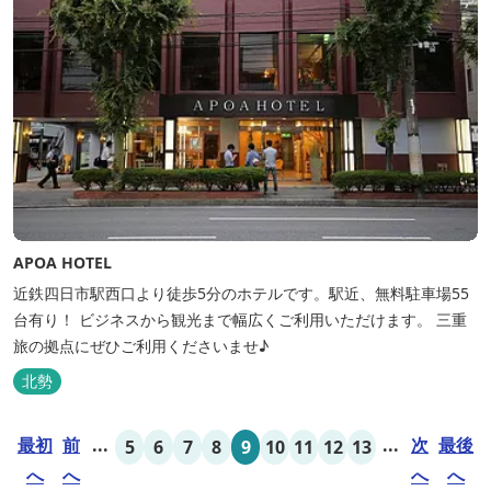
APOA HOTEL
近鉄四日市駅西口より徒歩5分のホテルです。駅近、無料駐車場55
台有り！ ビジネスから観光まで幅広くご利用いただけます。 三重
旅の拠点にぜひご利用くださいませ♪
北勢
最初
前
...
...
次
最後
5
6
7
8
9
10
11
12
13
へ
へ
へ
へ