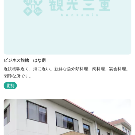
ビジネス旅館 はな房
近鉄楠駅近く、海に近い。新鮮な魚介類料理、肉料理、宴会料理。
閑静な所です。
北勢