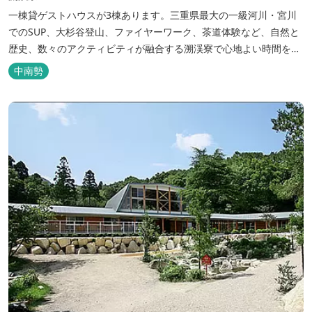
一棟貸ゲストハウスが3棟あります。三重県最大の一級河川・宮川
でのSUP、大杉谷登山、ファイヤーワーク、茶道体験など、自然と
歴史、数々のアクティビティが融合する溯渓寮で心地よい時間をお
過ごしください。 溯渓寮A棟は、22㎡の広々としたLDKを有する清
中南勢
潔な宿泊棟です。大きな窓からは四季折々の美しい風景を眺望で
き、夏場はウッドデッキ、冬場は薪ストーブと、季節を感じながら
の滞在が可能です。落ち...