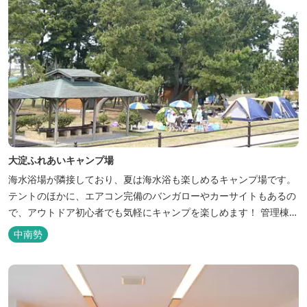
大淀ふれあいキャンプ場
海水浴場が隣接しており、夏は海水浴も楽しめるキャンプ場です。
テントのほかに、エアコン完備のバンガローやカーサイトもあるの
で、アウトドア初心者でも気軽にキャンプを楽しめます！ 管理棟、
水道、冷水シャワー、温水シャワー（有料）、共同休憩所、炊事
中南勢
場、水洗トイレ、毛布（有料）、駐車場（宿泊の場合は無料、デイ
利用の場合は有料）完備しています。