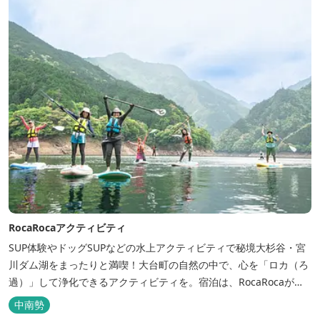
RocaRocaアクティビティ
SUP体験やドッグSUPなどの水上アクティビティで秘境大杉谷・宮
川ダム湖をまったりと満喫！大台町の自然の中で、心を「ロカ（ろ
過）」して浄化できるアクティビティを。宿泊は、RocaRocaが運
営する「キャンプスタイルの宿やまがら」へ！
中南勢