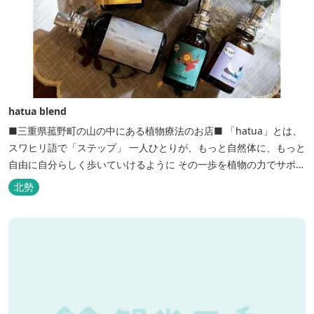
hatua blend
■三重県菰野町の山の中にある植物療法のお店■ 「hatua」とは、
スワヒリ語で「ステップ」 一人ひとりが、もっと自然体に、もっと
自由に自分らしく歩いていけるように その一歩を植物の力でサポー
トしたいという思いから生まれたお店。 黄土スチームよもぎ蒸しや
北勢
アロマの調合、季節の養生講座、アロマ講座、腸活講座、ワークシ
ョップ、イベント出店 植物を通して身体と心を整えよう！をテーマ
に...