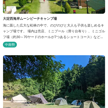
大淀西海岸ムーンビーチキャンプ場
海に面した広大な松林の中で、のびのびと大人も子供も楽しめるキ
ャンプ場です。 場内は売店、ミニプール（滑り台有り）、ミニゴル
フ場（約30～70ヤードのホールが7つあるショートコース）なども
あります。 目の前の海では、海水浴など安心して楽しめます。周辺
中南勢
観光地には、伊勢志摩国立公園の玄関口にあたります。