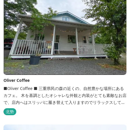
Oliver Coffee
■Oliver Coffee ■ 三重県民の森の近くの、自然豊かな場所にある
カフェ。 木を基調としたオシャレな外観と内装がとても素敵なお店
で、店内へはスリッパに履き替えて入りますのでリラックスして食
事を楽しめます。 席は店内にテーブル席や円卓、外のテラス席など
北勢
があり、お子様連れでも入りやすく居心地がいいカフェです。 森の
静かな雰囲気の中で、ゆっくり過ごすことができます。