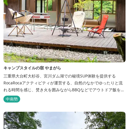
キャンプスタイルの宿 やまがら
三重県大台町大杉谷、宮川ダム湖での秘境SUP体験を提供する
RocaRocaアクティビティが運営する、自然のなかでゆったりと流
れる時間を感じ、焚き火を囲みながらBBQなどでアウトドア飯を愉
しめる宿。 ベッドルーム以外でも、満点の星空を眺めながらテント
中南勢
を張って寝ることもできるキャンプスタイルでおもいおもいのひと
時をお過ごしください。 2023年6月よりペット可となりました。