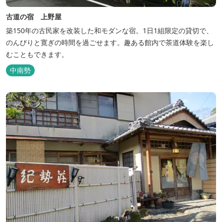
古道の宿 上野屋
築150年の古民家を改装した和モダンな宿。1日1組限定の貸切で、
のんびりと寛ぎの時間を過ごせます。趣ある館内で茶道体験を楽し
むこともできます。
中南勢