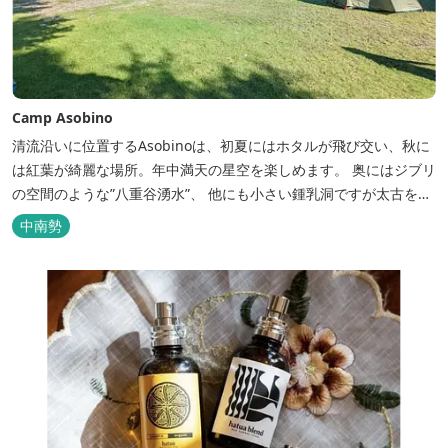
Camp Asobino
清流沿いに位置するAsobinoは、初夏にはホタルが飛び交い、秋に
は紅葉が綺麗な場所。年中満天の星空を楽しめます。 奥にはジブリ
の空間のような”八重谷湧水”、 他にも小さい鍾乳洞ですが太古を想
像させる”風穴”などがあり、自然が豊かなスポットです。 wi-fi完
中南勢
備。テントサウナもご利用いただけます。 また近くには廃校を活用
した「阿曽温泉」もあります。