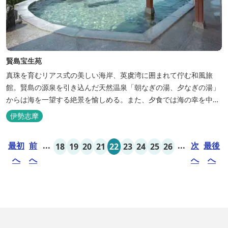
賢島宝生苑
真珠を育むリアス式の美しい海岸、英虞湾に囲まれて佇む和風旅
館。賢島の源泉を引き込んだ天然温泉「朝なぎの湯、夕なぎの湯」
からは海を一望する絶景を愉しめる。また、夕食では海の幸を中心
とした和会席でおもてなしいたします。
伊勢志摩
最初
前
...
...
次
最後
18
19
20
21
22
23
24
25
26
へ
へ
へ
へ