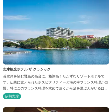
志摩観光ホテル ザ クラシック
英虞湾を望む賢島の高台に、格調高くたたずむリゾートホテルで
す。伝統に支えられたホスピタリティーと海の幸フランス料理が自
慢。特にこのフランス料理を求めて遠くから足を運ぶ人がいるほ
ど。洗練されたサービスに、寛ぎと至福のひとときを満喫してくだ
伊勢志摩
さい。 ※2016年6月7日リニューアルオープン