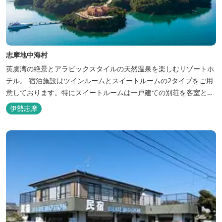
志摩地中海村
英虞湾の絶景とアラビックスタイルの天然温泉を楽しむリゾートホ
テル。 宿泊施設はツインルームとスイートルームの2タイプをご用
意しております。特にスイートルームは一戸建ての別荘を客室とし
てリニューアル♪120平米の驚きの広さとこだわりの調度品が自慢
伊勢志摩
です！ スペイン１ツ星レストランと提携したレストランでのお食事
も楽しみのひとつです。 また、日帰りプランでは、クラフト体験工
房にてモザイクタイル...