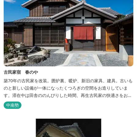
古民家宿 春のや
築70年の古民家を改装。囲炉裏、暖炉、新旧の家具、建具。古いも
のと新しい設備が一体になったくつろぎの空間をお造りしていま
す。滞在中は田舎ののんびりした時間、再生古民家の快適さをお楽
しみください。 【時間】 《 チェックイン 》 15：00～20：00の間
中南勢
にお願いいたします。 《 チェックアウト 》 10：00まで 【御利用
料金】 一日一組様１棟貸し（定員５名） 一...