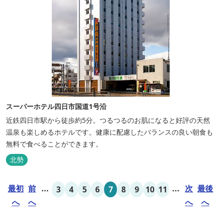
スーパーホテル四日市国道1号沿
近鉄四日市駅から徒歩約5分。つるつるのお肌になると好評の天然
温泉も楽しめるホテルです。健康に配慮したバランスの良い朝食も
無料で食べることができます。
北勢
最初
前
...
...
次
最後
3
4
5
6
7
8
9
10
11
へ
へ
へ
へ