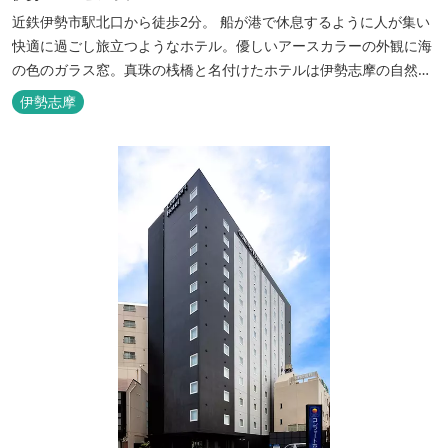
近鉄伊勢市駅北口から徒歩2分。 船が港で休息するように人が集い
快適に過ごし旅立つようなホテル。優しいアースカラーの外観に海
の色のガラス窓。真珠の桟橋と名付けたホテルは伊勢志摩の自然保
護への思いか省エネルギーへの工夫と設備を備えています。 和食・
伊勢志摩
イタリアンレストランがございます。 また、宿泊のお客様は途中出
入り自由立体駐車場を無料でお使いいただけます。