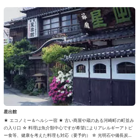
星出館
★ エコノミー＆ヘルシー宿 ★ 古い商屋や蔵のある河崎町の町並み
の入り口 ☆ 料理は魚介類中心ですが希望によりアレルギーアトピ
ー食等、健康を考えた料理も対応（要予約） ☆ 光明石や備長炭を