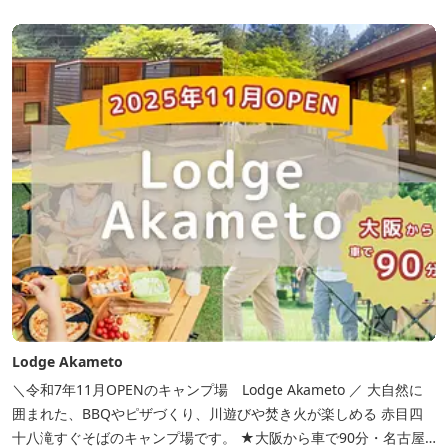
Lodge Akameto
＼令和7年11月OPENのキャンプ場 Lodge Akameto ／ 大自然に
囲まれた、BBQやピザづくり、川遊びや焚き火が楽しめる 赤目四
十八滝すぐそばのキャンプ場です。 ★大阪から車で90分・名古屋