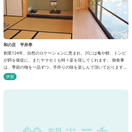
和の庄 平井亭
創業124年、自然のロケーションに恵まれ、川には亀や鯉、トンビ
が餌を催促に、またヤマセミも時々姿を現してくれます。 御食事
は、季節の物を一品ずつ、手作りの味を楽しんで頂いております。
（宿泊一日一組）
伊賀