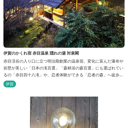
伊賀のかくれ宿 赤目温泉 隠れの湯 対泉閣
赤目渓谷の入り口に立つ明治期創業の温泉宿。変化に富んだ瀑布や
岩壁が美しい「日本の滝百選」「森林浴の森百選」にも選ばれてい
るの「赤目四十八滝」や、忍者体験ができる「忍者の森」へ徒歩５
分と観光にも好立地です。 地下１０００メートルから湧くアルカリ
伊賀
性単純温泉はしっとり滑らかな肌触りで美肌効果も期待できます。
地元のスギ材を用いた大浴場は、泡風呂を備えた「上忍の湯」、打
たせ湯を備えた「くのいちの...