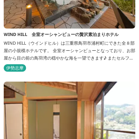
WIND HILL 全室オーシャンビューの贅沢素泊まりホテル
WIND HILL（ウインドヒル）は三重県鳥羽市浦村町にできた全８部
屋の小規模ホテルです。 全室オーシャンビューとなっており、お部
屋から目の前の鳥羽湾の穏やかな海を一望できます♪ またセルフチ
ェックイン方式を採用しているため、好きな時間に非対面でチェッ
伊勢志摩
クインが可能です。 食事提供や接客サービスがない分、リーズナブ
ルな料金で宿泊が可能なため、観光目的の拠点としてぜひご利用く
ださい♪ ...