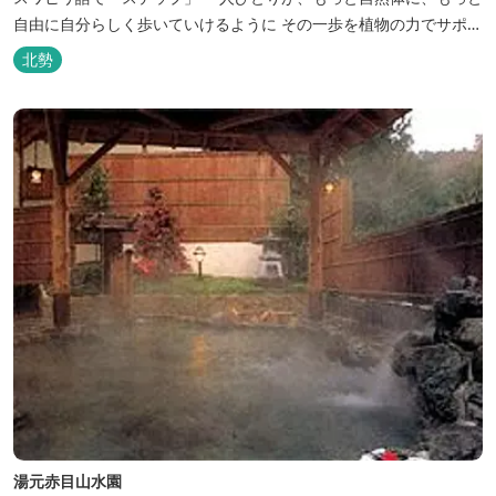
自由に自分らしく歩いていけるように その一歩を植物の力でサポー
トしたいという思いから生まれたお店。 黄土スチームよもぎ蒸しや
北勢
アロマの調合、季節の養生講座、アロマ講座、腸活講座、ワークシ
ョップ、イベント出店 植物を通して身体と心を整えよう！をテーマ
に...
湯元赤目山水園