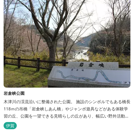
岩倉峡公園
木津川の渓流沿いに整備された公園。 施設のシンボルでもある橋長
118ｍの吊橋「岩倉峡しあん橋」やジャンボ遊具などがある体験学
習の丘、公園を一望できる見晴らしの丘があり、幅広い野外活動に
利用できるキャンプ場も併設されています。 川沿いには島ヶ原温泉
伊賀
やぶっちゃに至る「川辺の道」があり、旧岩倉水力発電所跡の水路