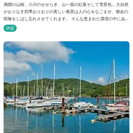
満開の山桜、小川のせせらぎ、山一面の紅葉そして雪景色… 大自然
がおりなす四季おりおりの美しい風景は人の心をなごませ、都会の
喧噪をしばし忘れさせてくれます。 そんな恵まれた環境の中にあ
る、純和風造りの閑静なたたずまい …それが赤目山水園です。 ま
伊賀
た、赤目山水園の園内からこんこんと湧き出る天然温泉「赤目温泉
山の湯」は、肌にやさしい美人と健康の湯として大勢のお客様に喜
んでいただいておりま...