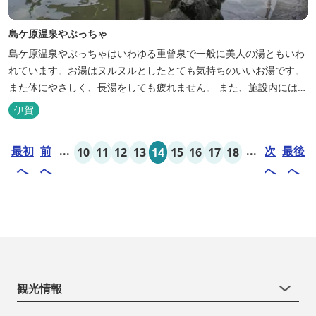
島ケ原温泉やぶっちゃ
島ケ原温泉やぶっちゃはいわゆる重曾泉で一般に美人の湯ともいわ
れています。お湯はヌルヌルとしたとても気持ちのいいお湯です。
また体にやさしく、長湯をしても疲れません。 また、施設内にはオ
ートキャンプ場、デイキャンプ場、テニスコート、水遊び場（夏季
伊賀
限定）、こんにゃくやパン作りの体験できる工房などがあります。
木津川（鯛ケ瀬）のほとりにある美しい自然を生かしたオートキャ
最初
前
...
...
次
最後
10
11
12
13
14
15
16
17
18
ンプやディキャンプ...
へ
へ
へ
へ
観光情報