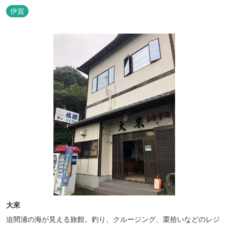
から120分の好アクセス！ ★専用テラス付きバンガローでは、BBQ
伊賀
をしながら子どもが川遊びをしているのが見れる！ ★Wi-Fiがつな
がります！ ★日帰りBBQや大人数での研修も...
大來
迫間浦の海が見える旅館。釣り、クルージング、栗拾いなどのレジ