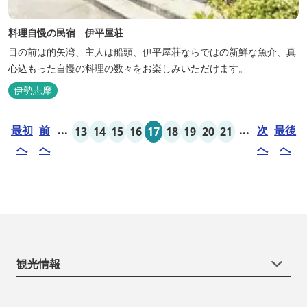
料理自慢の民宿 伊平屋荘
目の前は的矢湾、主人は船頭、伊平屋荘ならではの新鮮な魚介、真
心込もった自慢の料理の数々をお楽しみいただけます。
伊勢志摩
最初
前
...
...
次
最後
13
14
15
16
17
18
19
20
21
へ
へ
へ
へ
観光情報