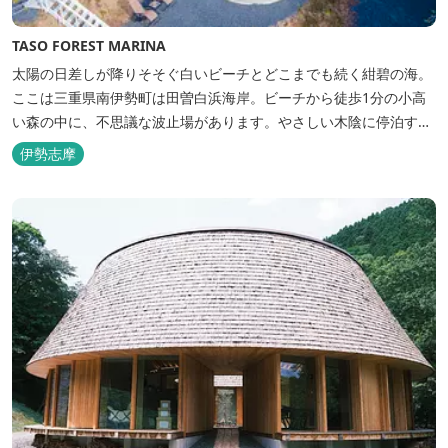
TASO FOREST MARINA
太陽の日差しが降りそそぐ白いビーチとどこまでも続く紺碧の海。
ここは三重県南伊勢町は田曽白浜海岸。ビーチから徒歩1分の小高
い森の中に、不思議な波止場があります。やさしい木陰に停泊する
のは3艇のヨット。日本初の森のマリーナです。 航海の気分高まる
伊勢志摩
インテリアは見た目からは想像できないほど広く、くつろぎの空
間。夏場でもエアコン完備で快適にお過ごしいただけます。甲板の
上に寝転んで夜空を見上げれば...