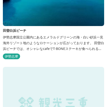
田曽白浜ビーチ
伊勢志摩国立公園内にあるエメラルドグリーンの海・白い砂浜一見
海外リゾート地のようなロケーションが広がっております。 田曽白
浜ビーチでは、オシャレなcafeでT-BONEステーキが食べられる。
又、海を見ながら黄昏るのもよし、アクティブにマリンアクティビ
伊勢志摩
ティ・スカイダイビング・ヘリコプタークルージングを体験するこ
ともできます。 是非、田曽白浜にございます施設紹介のVTRをご参
照く...