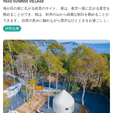
TASO SUNRISE VILLAGE
海が目の前に広がる絶景のサイト。 夜は、夜空一面に広がる星空を
眺めることができ、朝は、対岸の山から綺麗な朝日を眺めることが
できます。 自然の恵みに触れながら贅沢なひとときをお過ごしくだ
さい。 ウッドテラスでのバーベキューを楽しむこともでき、BBQ
伊勢志摩
初心者でも安心のガスBBQ台をご用意しております。 また、海岸
を散策しながら海風を感じるのもよし、インスタントハウス内でリ
ラックスする...