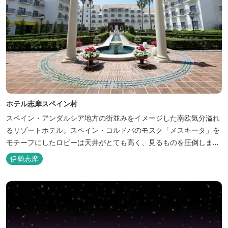
ホテル志摩スペイン村
スペイン・アンダルシア地方の街並みをイメージした南欧気分溢れ
るリゾートホテル。スペイン・コルドバのモスク「メスキータ」を
モチーフにしたロビーは天井がとても高く、見るものを圧倒しま
す。客室棟にある中庭もコルドバ、セビリア、グラナダの街を再現
伊勢志摩
しており、ホテル内を散策するだけでも異国感を満喫できます。 ス
ペインの雰囲気が溢れた客室やパークの夢の続きが見られるキャラ
クタールーム、最大6名様まで...