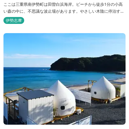
ここは三重県南伊勢町は田曽白浜海岸。ビーチから徒歩1分の小高
い森の中に、不思議な波止場があります。やさしい木陰に停泊する
のは3艇のヨット。日本初の森のマリーナです。 航海の気分高まる
伊勢志摩
インテリアは見た目からは想像できないほど広く、くつろぎの空
間。夏場でもエアコン完備で快適にお過ごしいただけます。甲板の
上に寝転んで夜空を見上げれば...