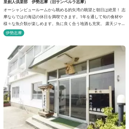
里創人倶楽部 伊勢志摩（旧サンペルラ志摩）
オーシャンビュールームから眺める的矢湾の眺望と朝日は絶景！ 志
摩ならではの海辺の休日を満喫できます。1年を通して旬の食材や
様々な魚介類が楽しめます。魚に良く合う地酒も充実。 露天ジャク
ジーや、本格エステがあるのも女性には嬉しい！ 最高級のリゾート
伊勢志摩
ホテル「里創人倶楽部 伊勢志摩」にぜひお越しください。