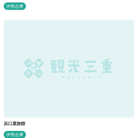
キ6月～8月も好評。
伊勢志摩
浜口屋旅館
伊勢志摩