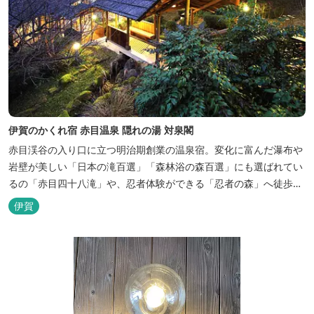
伊賀のかくれ宿 赤目温泉 隠れの湯 対泉閣
赤目渓谷の入り口に立つ明治期創業の温泉宿。変化に富んだ瀑布や
岩壁が美しい「日本の滝百選」「森林浴の森百選」にも選ばれてい
るの「赤目四十八滝」や、忍者体験ができる「忍者の森」へ徒歩５
分と観光にも好立地です。 地下１０００メートルから湧くアルカリ
伊賀
性単純温泉はしっとり滑らかな肌触りで美肌効果も期待できます。
地元のスギ材を用いた大浴場は、泡風呂を備えた「上忍の湯」、打
たせ湯を備えた「くのいちの...