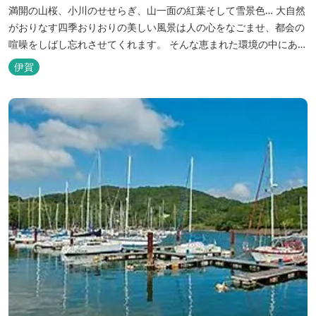
満開の山桜、小川のせせらぎ、山一面の紅葉そして雪景色… 大自然
がおりなす四季おりおりの美しい風景は人の心をなごませ、都会の
喧噪をしばし忘れさせてくれます。 そんな恵まれた環境の中にあ
る、純和風造りの閑静なたたずまい …それが赤目山水園です。 ま
伊賀
た、赤目山水園の園内からこんこんと湧き出る天然温泉「赤目温泉
山の湯」は、肌にやさしい美人と健康の湯として大勢のお客様に喜
んでいただいておりま...