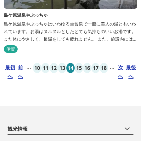
島ケ原温泉やぶっちゃ
島ケ原温泉やぶっちゃはいわゆる重曾泉で一般に美人の湯ともいわ
れています。お湯はヌルヌルとしたとても気持ちのいいお湯です。
また体にやさしく、長湯をしても疲れません。 また、施設内にはオ
ートキャンプ場、デイキャンプ場、テニスコート、水遊び場（夏季
伊賀
限定）、こんにゃくやパン作りの体験できる工房などがあります。
木津川（鯛ケ瀬）のほとりにある美しい自然を生かしたオートキャ
最初
前
...
...
次
最後
10
11
12
13
14
15
16
17
18
ンプやディキャンプ...
へ
へ
へ
へ
観光情報