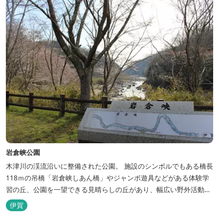
岩倉峡公園
木津川の渓流沿いに整備された公園。 施設のシンボルでもある橋長
118ｍの吊橋「岩倉峡しあん橋」やジャンボ遊具などがある体験学
習の丘、公園を一望できる見晴らしの丘があり、幅広い野外活動に
利用できるキャンプ場も併設されています。 川沿いには島ヶ原温泉
伊賀
やぶっちゃに至る「川辺の道」があり、旧岩倉水力発電所跡の水路