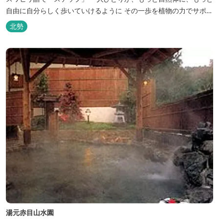
自由に自分らしく歩いていけるように その一歩を植物の力でサポー
トしたいという思いから生まれたお店。 黄土スチームよもぎ蒸しや
北勢
アロマの調合、季節の養生講座、アロマ講座、腸活講座、ワークシ
ョップ、イベント出店 植物を通して身体と心を整えよう！をテーマ
に...
湯元赤目山水園