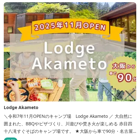
Lodge Akameto
＼令和7年11月OPENのキャンプ場 Lodge Akameto ／ 大自然に
囲まれた、BBQやピザづくり、川遊びや焚き火が楽しめる 赤目四
十八滝すぐそばのキャンプ場です。 ★大阪から車で90分・名古屋
から120分の好アクセス！ ★専用テラス付きバンガローでは、BBQ