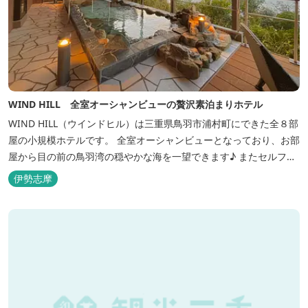
WIND HILL 全室オーシャンビューの贅沢素泊まりホテル
WIND HILL（ウインドヒル）は三重県鳥羽市浦村町にできた全８部
屋の小規模ホテルです。 全室オーシャンビューとなっており、お部
屋から目の前の鳥羽湾の穏やかな海を一望できます♪ またセルフチ
ェックイン方式を採用しているため、好きな時間に非対面でチェッ
伊勢志摩
クインが可能です。 食事提供や接客サービスがない分、リーズナブ
ルな料金で宿泊が可能なため、観光目的の拠点としてぜひご利用く
ださい♪ ...