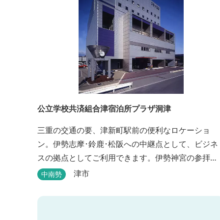
公立学校共済組合津宿泊所プラザ洞津
三重の交通の要、津新町駅前の便利なロケーショ
ン。伊勢志摩･鈴鹿･松阪への中継点として、ビジネ
スの拠点としてご利用できます。伊勢神宮の参拝
や、海水浴、潮干狩りなどのレジャー・観光にも最
津市
中南勢
適です。