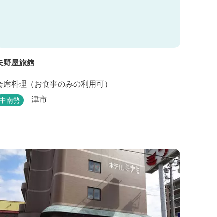
矢野屋旅館
会席料理（お食事のみの利用可）
津市
中南勢