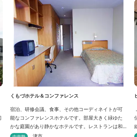
くもづホテル＆コンファレンス
宿泊、研修会議、食事、その他コーディネイトが可
切
能なコンファレンスホテルです。部屋大きく緑ゆた
かな庭園があり静かなホテルです。レストランは和
洋とも対応可能で、特にフランス料理（フルコー
津市
中南勢