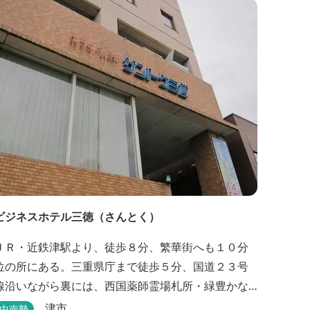
ビジネスホテル三徳（さんとく）
ＪＲ・近鉄津駅より、徒歩８分、繁華街へも１０分
位の所にある。三重県庁まで徒歩５分、国道２３号
線沿いながら裏には、西国薬師霊場札所・緑豊かな
曹洞常の中本山。津市で一番古いお寺と言われる塔
津市
中南勢