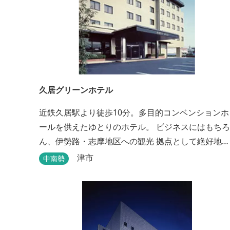
久居グリーンホテル
近鉄久居駅より徒歩10分。多目的コンベンションホ
ールを供えたゆとりのホテル。 ビジネスにはもちろ
ん、伊勢路・志摩地区への観光 拠点として絶好地。
安心して宿泊できる快適で清潔な客室にサービスも
津市
中南勢
行き届いています。一志・ 嬉野のゴルフ場に至近。