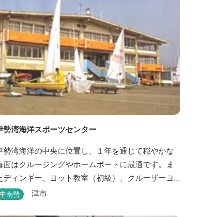
伊勢湾海洋スポーツセンター
伊勢湾海洋の中央に位置し、１年を通じて穏やかな
海面はクルージングやホームポートに最適です。ま
たディンギー、ヨット教室（初級）、クルーザーヨ
ット教室、それに四級ボート免許教室などが開催さ
津市
中南勢
れています。レンタルヨットもあります。