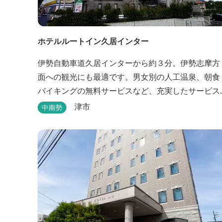
ホテルルートイン久居インター
伊勢自動車道久居インターから約３分。伊勢志摩方
面への観光にも最適です。男女別の人工温泉、朝食
バイキングの無料サービスなど、充実したサービス
でお待ちしております。近くに多数の飲食店や物販
津市
中南勢
店もあります。