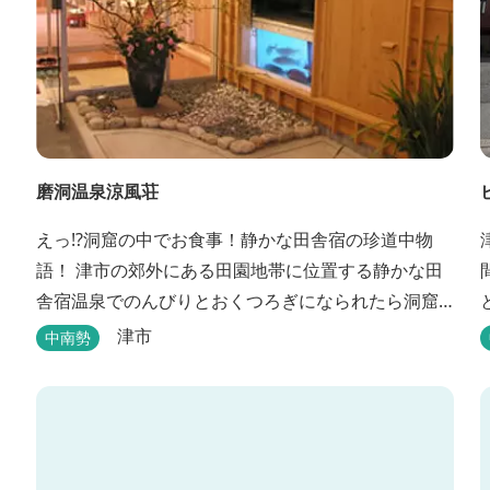
磨洞温泉涼風荘
えっ!?洞窟の中でお食事！静かな田舎宿の珍道中物
語！ 津市の郊外にある田園地帯に位置する静かな田
舎宿温泉でのんびりとおくつろぎになられたら洞窟
を利用したお座敷で、伊勢湾の海の幸や松阪肉を山
津市
中南勢
海賊焼きをお召し上がりいただけます。年中20度前
後の天然空調、お客様を不思議な空間にご案内！ ご
宴会には、大広間で和食会席、日帰り入浴＆お食事
ＯＫ。 温泉は、津に来て津の湯をお楽しみいただけ
ます。「白...