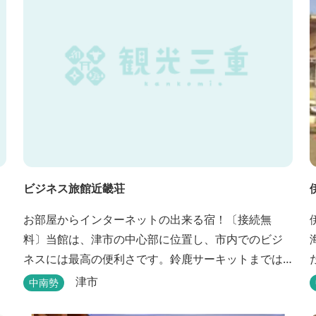
ビジネス旅館近畿荘
お部屋からインターネットの出来る宿！〔接続無
料〕当館は、津市の中心部に位置し、市内でのビジ
ネスには最高の便利さです。鈴鹿サーキットまでは
お車で30分とレジャーの宿泊にも低料金でご利用い
津市
中南勢
ただけます。