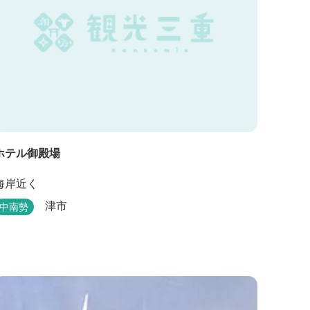
ホテル御殿場
海岸近く
津市
中南勢