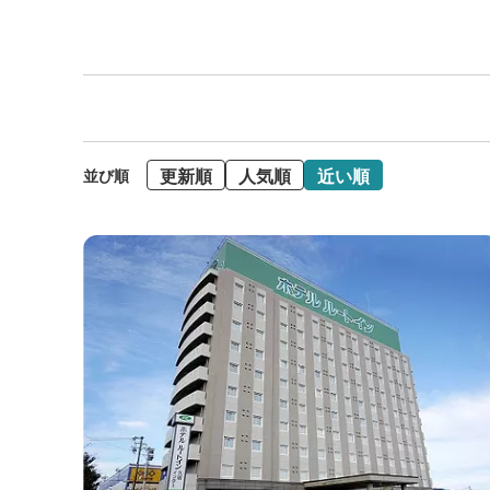
更新順
人気順
近い順
並び順