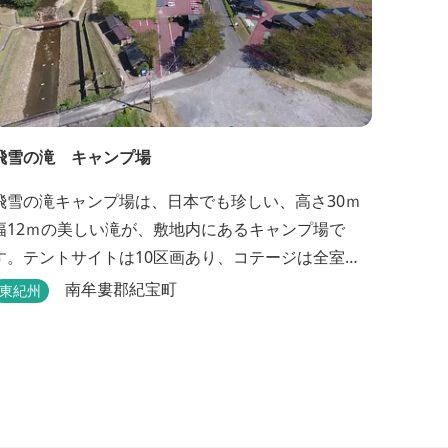
飛雪の滝 キャンプ場
飛雪の滝キャンプ場は、日本でも珍しい、高さ30ｍ
幅12ｍの美しい滝が、敷地内にあるキャンプ場で
す。テントサイトは10区画あり、コテージは全室で8
棟あります。近年は滝つぼを水風呂にしたサウナが
南牟婁郡紀宝町
東紀州
人気です。