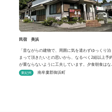
民宿 美浜
「昔ながらの建物で、周囲に気を遣わずゆっくり泊
まって頂きたいとの思いから、なるべく2組以上予
が重ならないように工夫しています。夕食朝食はな
るべく、地元のものを使って、仕事などで連泊の方
南牟婁郡御浜町
東紀州
には日替わりでご用意します。」オーナー様談。も
し重なった場合は、ごめんなさい。