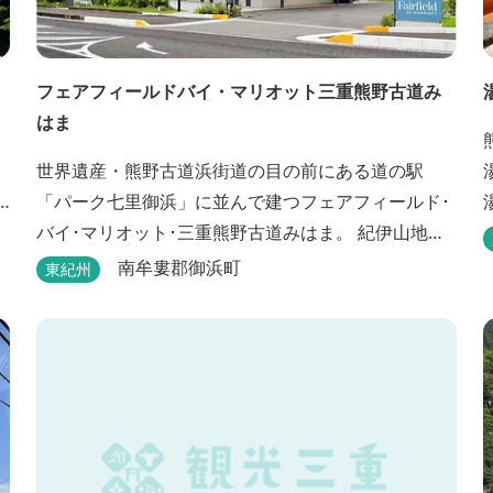
フェアフィールドバイ・マリオット三重熊野古道み
はま
世界遺産・熊野古道浜街道の目の前にある道の駅
「パーク七里御浜」に並んで建つフェアフィールド･
バイ･マリオット･三重熊野古道みはま。 紀伊山地を
背に雄大な熊野灘を望み、渚百選に選ばれた七里御
南牟婁郡御浜町
東紀州
浜海岸などの美しい自然が広がります。一年を通し
て暖かで過ごしやすく、季節を通じて穫れる数々の
品種のみかんをはじめ、豊富な畑の幸や海の幸を堪
能していただけます。 風光明媚な御浜を巡る旅の拠
点として、当...