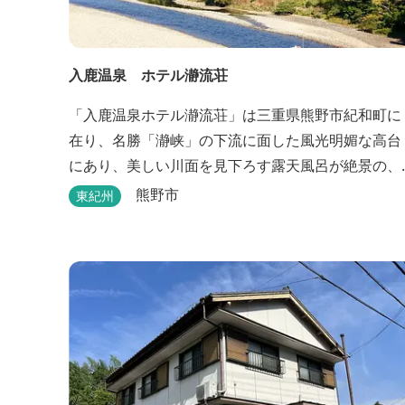
入鹿温泉 ホテル瀞流荘
「入鹿温泉ホテル瀞流荘」は三重県熊野市紀和町に
在り、名勝「瀞峡」の下流に面した風光明媚な高台
にあり、美しい川面を見下ろす露天風呂が絶景の、
静かにゆっくりとお過ごしいただくことができる温
熊野市
東紀州
泉宿泊施設です。 熊野古道をはじめ、日本一の棚田
と称される丸山千枚田、赤木城跡、熊野本宮大社
（熊野三山）、玉置神社が近くに点在し、和歌山・
奈良の遺産や名所からも近いことから観光アクセス
には大変便利な立地と...