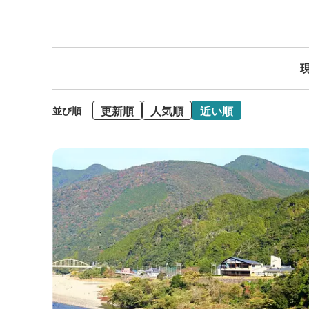
現
更新順
人気順
近い順
並び順