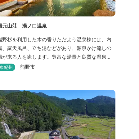
湯元山荘 湯ノ口温泉
熊野杉を利用した木の香りただよう温泉棟には、内
湯、露天風呂、立ち湯などがあり、源泉かけ流しの
湯が来る人を癒します。豊富な湯量と良質な温泉
で、日帰り入浴はもちろん、バンガローやロッジな
熊野市
東紀州
どの宿泊施設も備えているので、宿泊しながらゆっ
たりと温泉を楽しむ人も多いです。