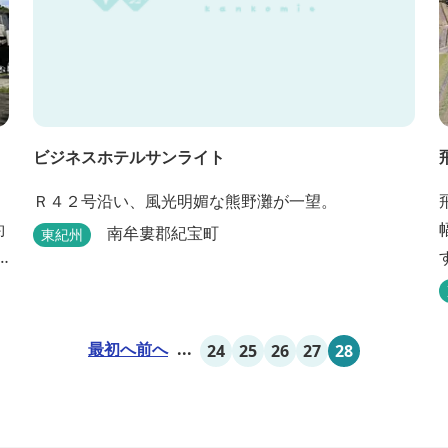
ビジネスホテルサンライト
Ｒ４２号沿い、風光明媚な熊野灘が一望。
約
南牟婁郡紀宝町
東紀州
最初へ
前へ
...
24
25
26
27
28