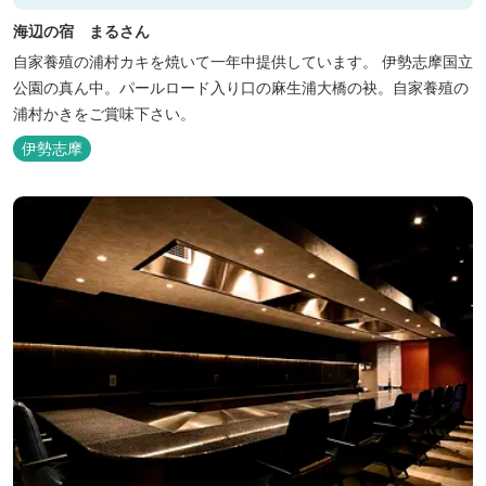
海辺の宿 まるさん
自家養殖の浦村カキを焼いて一年中提供しています。 伊勢志摩国立
公園の真ん中。パールロード入り口の麻生浦大橋の袂。自家養殖の
浦村かきをご賞味下さい。
伊勢志摩