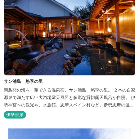
サン浦島 悠季の里
南鳥羽の海を一望できる温泉宿、サン浦島 悠季の里。 ２本の自家
源泉で満たす広い大浴場露天風呂と多彩な貸切露天風呂が自慢。 伊
勢神宮への観光や、水族館、志摩スペイン村など、伊勢志摩の温泉
旅行に お料理は伊勢志摩ならではの味覚が四季折々の旅を彩りま
伊勢志摩
す。 ～大浴場「まろびね庵」～ 敷地内より湧出する二つの源泉
「珠光の湯」「和みの湯」が 至福の癒しへとお誘い致します。 す
がす...