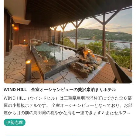
WIND HILL 全室オーシャンビューの贅沢素泊まりホテル
WIND HILL（ウインドヒル）は三重県鳥羽市浦村町にできた全８部
屋の小規模ホテルです。 全室オーシャンビューとなっており、お部
屋から目の前の鳥羽湾の穏やかな海を一望できます♪ またセルフチ
ェックイン方式を採用しているため、好きな時間に非対面でチェッ
伊勢志摩
クインが可能です。 食事提供や接客サービスがない分、リーズナブ
ルな料金で宿泊が可能なため、観光目的の拠点としてぜひご利用く