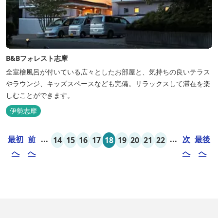
B&Bフォレスト志摩
全室檜風呂が付いている広々としたお部屋と、気持ちの良いテラス
やラウンジ、キッズスペースなども完備。リラックスして滞在を楽
しむことができます。
伊勢志摩
最初
前
...
...
次
最後
14
15
16
17
18
19
20
21
22
へ
へ
へ
へ