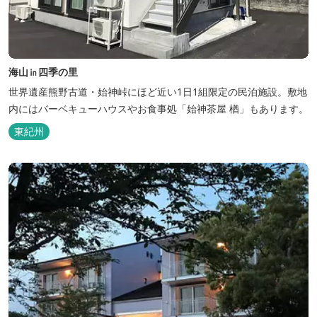
海山㏌四季の里
世界遺産熊野古道・始神峠にほど近い1日1組限定の民泊施設。敷地
内にはバーベキューハウスやお食事処「始神茶屋 楢」もあります。
東紀州