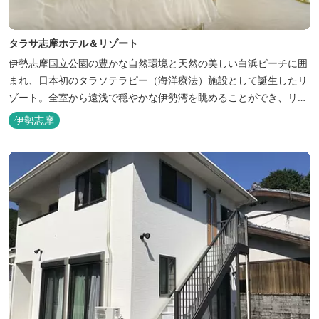
タラサ志摩ホテル＆リゾート
伊勢志摩国立公園の豊かな自然環境と天然の美しい白浜ビーチに囲
まれ、日本初のタラソテラピー（海洋療法）施設として誕生したリ
ゾート。全室から遠浅で穏やかな伊勢湾を眺めることができ、リラ
ックスした滞在をお楽しみいただけます。滞在中は、目の前の海か
伊勢志摩
らきれいな海水を引き込み、24時間以内に新鮮な状態で使用するタ
ラソテラピーや、季節の海の幸を楽しめるフレンチと日本料理が堪
能できます。