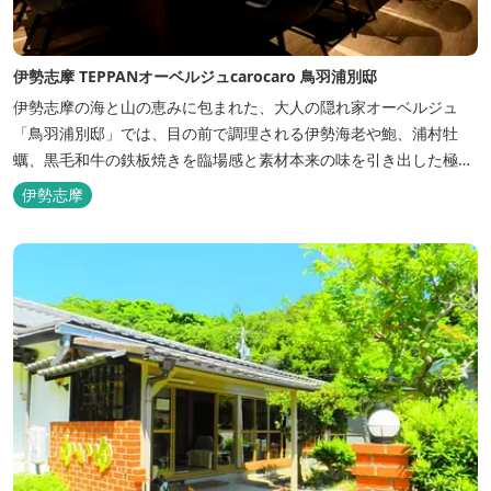
伊勢志摩 TEPPANオーベルジュcarocaro 鳥羽浦別邸
伊勢志摩の海と山の恵みに包まれた、大人の隠れ家オーベルジュ
「鳥羽浦別邸」では、目の前で調理される伊勢海老や鮑、浦村牡
蠣、黒毛和牛の鉄板焼きを臨場感と素材本来の味を引き出した極上
のお料理でご堪能いただけます。露天風呂付きなど6タイプの個性
伊勢志摩
的な客室で、特別なひとときを大切な人と共にお過ごしくださいま
せ。美食と温泉、上質な空間で贅沢な体験をお届けいたします。