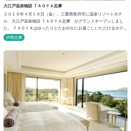
大江戸温泉物語 ＴＡＯＹＡ志摩
２０１９年４月１９日（金）、三重県鳥羽市に温泉リゾートホテ
ル 大江戸温泉物語 ＴＡＯＹＡ志摩 がグランドオープンしまし
た。 ＴＡＯＹＡはゆったりとたおやかにお過ごしいただけるホテル
を目指し、カキの産地の鳥羽市浦村町にオープンしました。 目の前
伊勢志摩
は太平洋に注ぐ伊勢湾の海の風景が広がり、後背は山に囲まれ、自
然豊かな環境で、正にゆったりとたおやかに時が流れています。
「インフィニティ風呂」と呼...