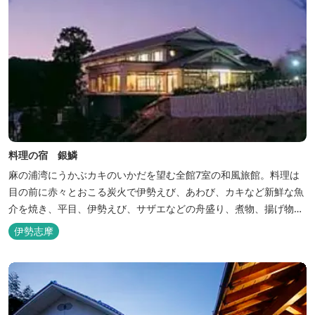
料理の宿 銀鱗
麻の浦湾にうかぶカキのいかだを望む全館7室の和風旅館。料理は
目の前に赤々とおこる炭火で伊勢えび、あわび、カキなど新鮮な魚
介を焼き、平目、伊勢えび、サザエなどの舟盛り、煮物、揚げ物な
どの懐石料理。
伊勢志摩