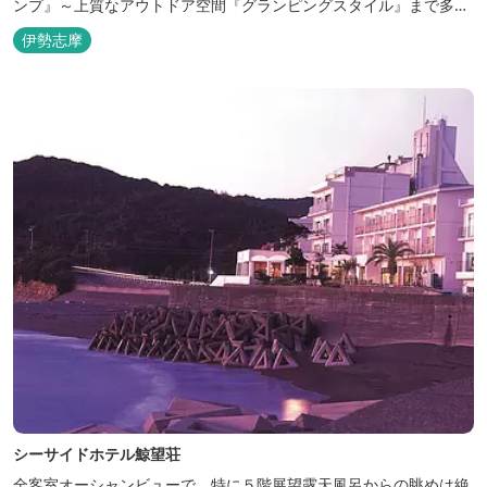
ンプ』～上質なアウトドア空間『グランピングスタイル』まで多彩
な宿泊スタイルを体験できます。 場内ではキッズイベント＆アクテ
伊勢志摩
ィビティーが人気！365日開催のアメリカンカルチャーを取り入れ
たキッズイベント、カナディアンカヌー、ペダルボート、ファンサ
イクルなど豊富なアクティビ...
シーサイドホテル鯨望荘
全客室オーシャンビューで、特に５階展望露天風呂からの眺めは絶