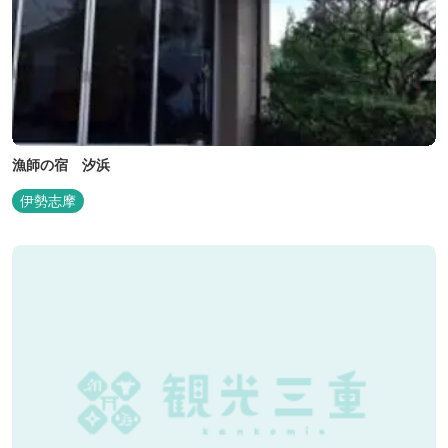
漁師の宿 汐浜
伊勢志摩