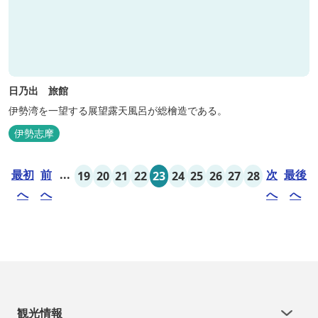
日乃出 旅館
伊勢湾を一望する展望露天風呂が総檜造である。
伊勢志摩
最初
前
...
次
最後
19
20
21
22
23
24
25
26
27
28
へ
へ
へ
へ
観光情報