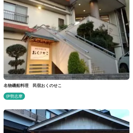
名物磯船料理 民宿おくのせこ
伊勢志摩