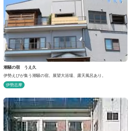
潮騒の宿 うえ久
伊勢えびが集う潮騒の宿。展望大浴場、露天風呂あり。
伊勢志摩