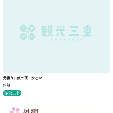
元祖うに飯の宿 かどや
釣船
伊勢志摩