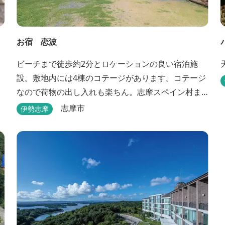
お宿 恋波
ビーチまで徒歩約2分とロケーションの良い宿泊施
設。敷地内には4棟のコテージがあります。コテージ
なので荷物の出し入れも楽ちん。志摩スペイン村ま
で車で約13分と観光にも便利です。
志摩市
伊勢志摩