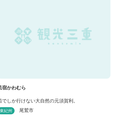
のう」条件が揃い、さらに皆様に楽しんでもらえる
空間となりました。 満点の星空の下でド...
民宿かわむら
船でしか行けない大自然の元須賀利。
尾鷲市
東紀州