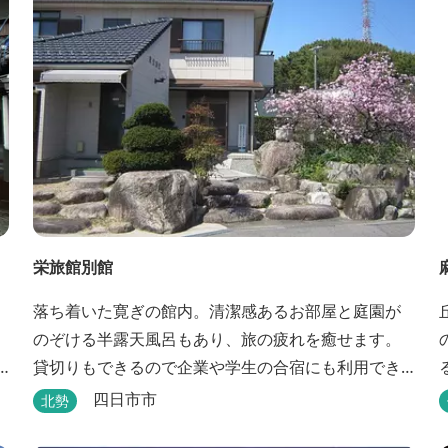
栄旅館別館
落ち着いた寛ぎの館内。清潔感あるお部屋と庭園が
のぞける半露天風呂もあり、旅の疲れを癒せます。
貸切りもできるので企業や学生の合宿にも利用でき
ます。
四日市市
北勢