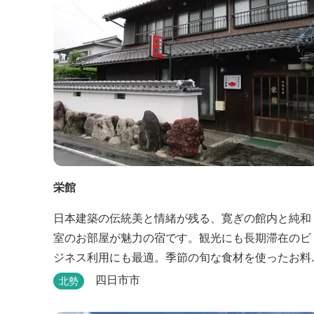
栄館
日本建築の伝統美と情緒が残る、寛ぎの館内と純和
室のお部屋が魅力の宿です。観光にも長期滞在のビ
ジネス利用にも最適。季節の旬な食材を使ったお料
理も楽しめます。
四日市市
北勢