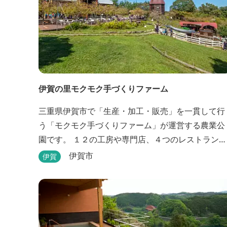
伊賀の里モクモク手づくりファーム
三重県伊賀市で「生産・加工・販売」を一貫して行
う「モクモク手づくりファーム」が運営する農業公
園です。 １２の工房や専門店、４つのレストラン・
カフェ、３箇所の体験教室がある他、田んぼやいか
伊賀市
伊賀
だ池など、「自然や農業」を身近に感じて楽しんで
いただける遊び場もあります。 園内では、ミニブタ
くんたちのショーを見たり、ウインナーづくりやパ
ンづくりなどの手づくり体験教室や、食農体験プロ
グラムに参加したり...