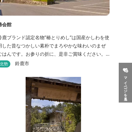
椿会館
鈴鹿ブランド認定名物”椿とりめし”は国産かしわを使
用した昔なつかしい素朴でまろやかな味わいのまぜ
ごはんです。お参りの折に、是非ご賞味ください。
お土産・婚礼・研修・宿泊・ご宴会もご案内してお
鈴鹿市
北勢
ります。
マイページを見る