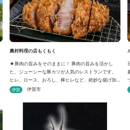
農村料理の店もくもく
★豚肉の旨みをそのままに！ 豚肉の旨みを活かし
た、ジューシーな豚カツが人気のレストランです。
ヒレ、ロース、おろし、棒ヒレなど、絶妙な揚げ加
減を追求した豚カツです。揚げたてを食べていただ
伊賀市
伊賀
くために、注文後じっくり揚げてお出ししていま
す。 ★手作りのお蕎麦をお楽しみいただけます！ お
蕎麦は毎日お店で打ってつくっております。北海道
や三重のそば粉を使用してつくる、喉ごしの良い昔
ながらのお蕎麦...