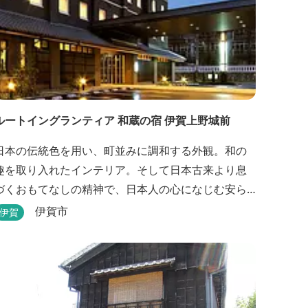
ルートイングランティア 和蔵の宿 伊賀上野城前
日本の伝統色を用い、町並みに調和する外観。和の
趣を取り入れたインテリア。そして日本古来より息
づくおもてなしの精神で、日本人の心になじむ安ら
ぎを提供いたします。大浴場や駐車場などルートイ
伊賀市
伊賀
ンホテルズの機能性や利便性はそのままに、穏やか
な和のニュアンスを湛えた空間は、ビジネスにも観
光にも、幅広くお役立ていただけるホテルです。