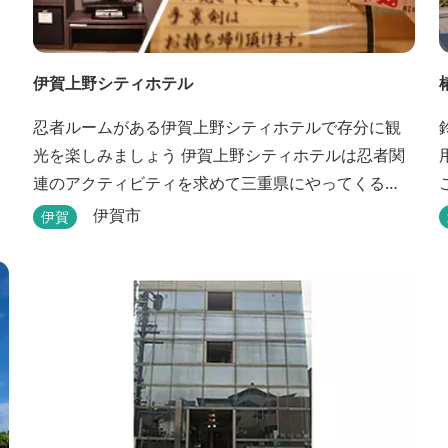
伊賀上野シティホテル
忍者ルームがある伊賀上野シティホテルで存分に観
光を楽しみましょう 伊賀上野シティホテルは忍者関
連のアクティビティを求めて三重県にやってくる
人々に人気のホテルです。こちらのホテルには、忍
伊賀市
伊賀
者の内装が施された部屋がいくつかあります。壁紙
からトイレットペーパーに至るまで、忍者に関連し
たデザインモチーフがあしらわれています。 伊賀上
野城や伊賀流忍者博物館から徒歩わずか10分の位置
にあるこのホテ...