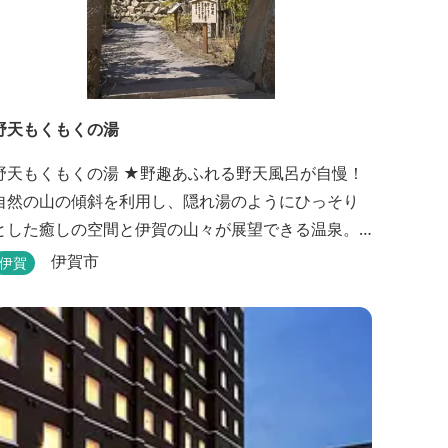
野天もくもくの湯
天もくもくの湯 ★野趣あふれる野天風呂が自慢！
自然の山の傾斜を利用し、隠れ湯のようにひっそり
とした癒しの空間と伊賀の山々が展望できる温泉。
温泉浴を楽しみながら森林浴も楽しめます。一枚岩
伊賀市
伊賀
をくり貫いてつくった湯船もあり、風情ある空間が
す。 ★源泉100％の野天風呂 源泉100％の野
天風呂が2つあり、38度のぬるめの湯と42度の熱めの
湯があります。ぬるめの湯はじっくりとゆ...