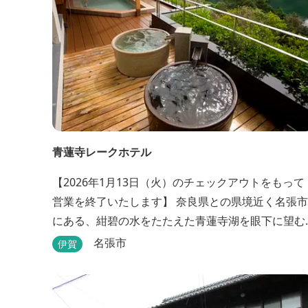
青蓮寺レークホテル
【2026年1月13日（火）のチェックアウトをもって
営業を終了いたします】 奈良県との県境近く名張市
にある、紺碧の水をたたえた青蓮寺湖を眼下に望む
ホテル。自家源泉の「香落渓（こおちだに）温泉」
名張市
伊賀
は天然アルカリ泉。露天風呂から眺める湖は、遮る
ものがなく、絶景と評判です。