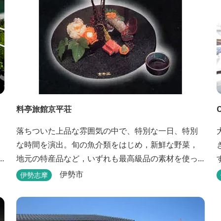
料亭旅館京平荘
落ちついた上品な雰囲気の中で、特別な一日、特別
な時間を演出。旬の魚介類をはじめ，新鮮な野菜，
地元の特産品など，いずれも最高級品の素材を使っ
た懐石料理が一品出しで味わえます。昼食・夕食・
伊勢市
伊勢志摩
宿泊ができます。