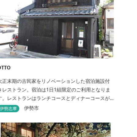
OTTO
大正末期の古民家をリノベーションした宿泊施設付
きレストラン。宿泊は1日1組限定のご利用となりま
す。レストランはランチコースとディナーコースが
あります。
伊勢市
伊勢志摩