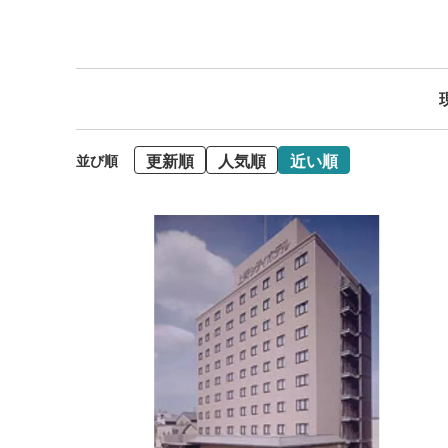
更新順
人気順
近い順
並び順