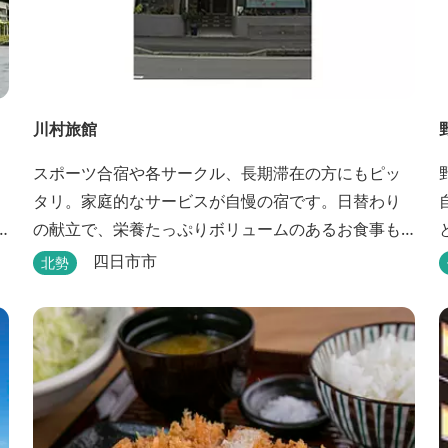
川村旅館
スポーツ合宿や各サークル、長期滞在の方にもピッ
野
タリ。家庭的なサービスが自慢の宿です。日替わり
の献立で、栄養たっぷりボリュームのあるお食事も
楽しめます。
四日市市
北勢
魅力で