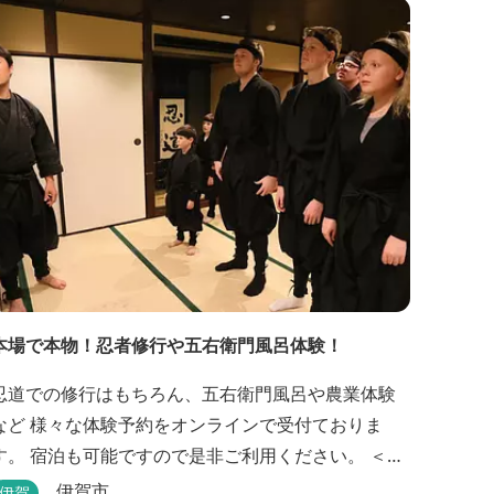
本場で本物！忍者修行や五右衛門風呂体験！
忍道での修行はもちろん、五右衛門風呂や農業体験
など 様々な体験予約をオンラインで受付ておりま
す。 宿泊も可能ですので是非ご利用ください。 ＜体
験プログラム＞ ①石川五右衛門を知り楽しもう！
伊賀市
伊賀