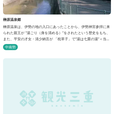
榊原温泉郷
榊原温泉は、伊勢の地の入口にあったことから、伊勢神宮参拝に来
られた親王が ”湯ごり（身を清める）”をされたという歴史をもち、
また、平安の才女・清少納言が 「枕草子」で”湯は七栗の湯”＜当時
の呼び名＞と称えており、 出雲の神を温泉の守り神として祀ってい
中南勢
ることもあって、恋の和歌も多く残っています。 このように、宮中
や神宮にゆかりも深く、つるつるスベスベの肌ざわりの良い泉質は
心身の癒し...