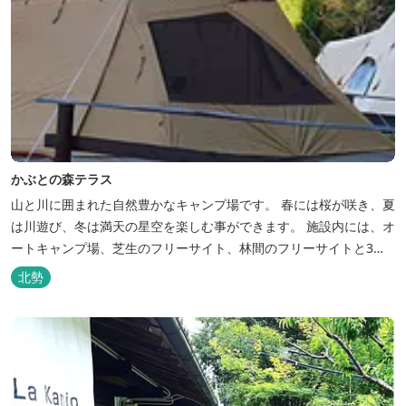
かぶとの森テラス
山と川に囲まれた自然豊かなキャンプ場です。 春には桜が咲き、夏
は川遊び、冬は満天の星空を楽しむ事ができます。 施設内には、オ
ートキャンプ場、芝生のフリーサイト、林間のフリーサイトと3種
類のキャンプ場があり、豊かな自然の中でのんびりとキャンプを楽
北勢
しむ事ができます。 テント泊が苦手な方や、小さなお子様連れの方
はコテージがおススメ。 大小合わせて6棟のコテージがあります。
キャン...