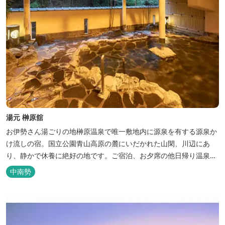
湯元 榊原舘
お伊勢さん湯ごりの地榊原温泉で唯一敷地内に源泉を有する源泉か
け流しの宿。国立公園青山高原の麓にいだかれた山閑、川辺にあ
り、静かで休養に絶好の地です。ご宿泊、お夕席の他日帰り温泉も
楽しめます。お料理にも温泉を用いた温泉野菜蒸しの他美と健康を
中南勢
テーマとしたふるさと会席をご用意しています。