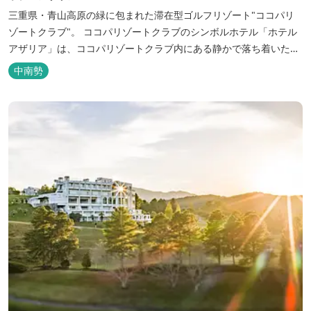
三重県・青山高原の緑に包まれた滞在型ゴルフリゾート"ココパリ
ゾートクラブ"。 ココパリゾートクラブのシンボルホテル「ホテル
アザリア」は、ココパリゾートクラブ内にある静かで落ち着いた雰
囲気の宿泊施設です。 円筒形の特徴ある建物には、ツインや和洋室
中南勢
など多彩な客室を備え、窓からはリゾートの美しい景色が広がりま
す。 天然温泉の大浴場やサウナも完備しており、 ゴルフの後はも
ちろん、伊勢...