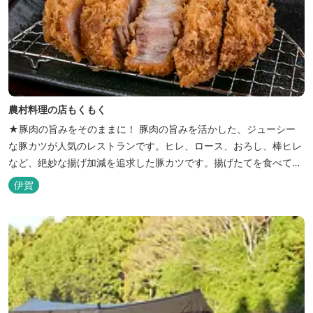
農村料理の店もくもく
★豚肉の旨みをそのままに！ 豚肉の旨みを活かした、ジューシー
な豚カツが人気のレストランです。ヒレ、ロース、おろし、棒ヒレ
など、絶妙な揚げ加減を追求した豚カツです。揚げたてを食べてい
ただくために、注文後じっくり揚げてお出ししています。 ★手作
伊賀
りのお蕎麦をお楽しみいただけます！ お蕎麦は毎日お店で打ってつ
くっております。北海道や三重のそば粉を使用してつくる、喉ごし
の良い昔ながらのお蕎麦...