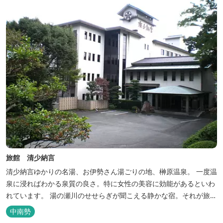
旅館 清少納言
清少納言ゆかりの名湯、お伊勢さん湯ごりの地、榊原温泉。 一度温
泉に浸ればわかる泉質の良さ。特に女性の美容に効能があるといわ
れています。 湯の瀬川のせせらぎが聞こえる静かな宿。それが旅
館 清少納言です。柔らかく滑らかな安らぎの湯や旬の味、心のこ
中南勢
もったおもてなしを心掛けております。 日頃の喧騒から離れ、平安