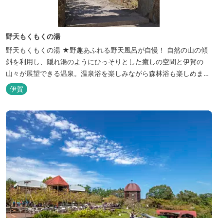
野天もくもくの湯
野天もくもくの湯 ★野趣あふれる野天風呂が自慢！ 自然の山の傾
斜を利用し、隠れ湯のようにひっそりとした癒しの空間と伊賀の
山々が展望できる温泉。温泉浴を楽しみながら森林浴も楽しめま
す。一枚岩をくり貫いてつくった湯船もあり、風情ある空間が魅力
伊賀
です。 ★源泉100％の野天風呂 源泉100％の野天風呂が2つあり、
38度のぬるめの湯と42度の熱めの湯があります。ぬるめの湯はじっ
くりとゆ...