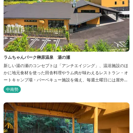
ラムちゃんパーク榊原温泉 湯の瀬
新しい湯の瀬のコンセプトは「アンチエイジング」、温浴施設のほ
かに地元食材を使った田舎料理やラム肉が味わえるレストラン・オ
ートキャンプ場・バーベキュー施設を備え、毎週土曜日には屋外に
「湯の瀬市場」を設け、新鮮野菜の販売が行われています。 また、
中南勢
観光旅行が困難な障がい者や介助が必要な高齢者の利用に特化した
福祉旅館として、全館バリアフリー、車いす対応の貸切風呂、リフ
ト付きジャグジーを備えています...