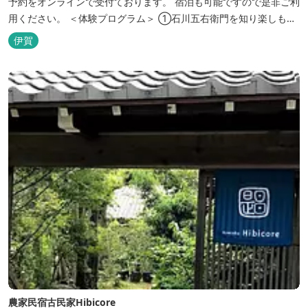
予約をオンラインで受付ております。 宿泊も可能ですので是非ご利
用ください。 ＜体験プログラム＞ ①石川五右衛門を知り楽しも
う！ ②忍者をめざそう！（入門・初級編） ③忍者の基礎体力づく
伊賀
り！農業体験！ ④忍者の里山散策と忍者修行を楽しもう！（山中
で忍道修行）
農家民宿古民家Hibicore