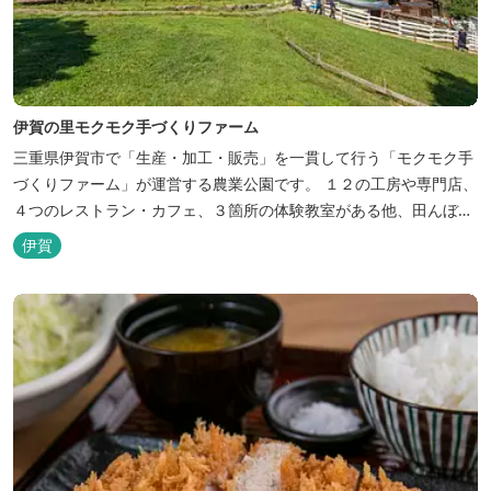
伊賀の里モクモク手づくりファーム
三重県伊賀市で「生産・加工・販売」を一貫して行う「モクモク手
づくりファーム」が運営する農業公園です。 １２の工房や専門店、
４つのレストラン・カフェ、３箇所の体験教室がある他、田んぼや
いかだ池など、「自然や農業」を身近に感じて楽しんでいただける
伊賀
遊び場もあります。 園内では、ミニブタくんたちのショーを見た
り、ウインナーづくりやパンづくりなどの手づくり体験教室や、食
農体験プログラムに参加したり...