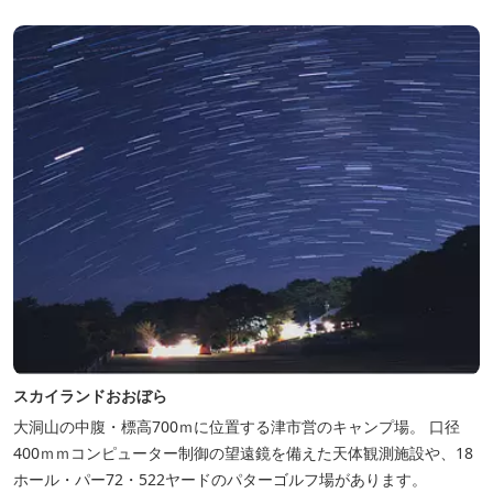
木津川（鯛ケ瀬）のほとりにある美しい自然を生かしたオートキャ
ンプやディキャンプ...
スカイランドおおぼら
大洞山の中腹・標高700ｍに位置する津市営のキャンプ場。 口径
400ｍｍコンピューター制御の望遠鏡を備えた天体観測施設や、18
ホール・パー72・522ヤードのパターゴルフ場があります。