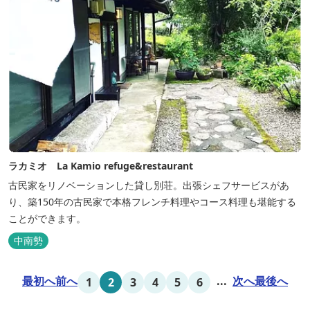
ラカミオ La Kamio refuge&restaurant
古民家をリノベーションした貸し別荘。出張シェフサービスがあ
り、築150年の古民家で本格フレンチ料理やコース料理も堪能する
ことができます。
中南勢
最初へ
前へ
...
次へ
最後へ
1
2
3
4
5
6