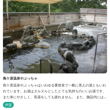
島ケ原温泉やぶっちゃ
島ケ原温泉やぶっちゃはいわゆる重曾泉で一般に美人の湯ともいわ
れています。お湯はヌルヌルとしたとても気持ちのいいお湯です。
また体にやさしく、長湯をしても疲れません。 また、施設内にはオ
ートキャンプ場、デイキャンプ場、テニスコート、水遊び場（夏季
伊賀
限定）、こんにゃくやパン作りの体験できる工房などがあります。