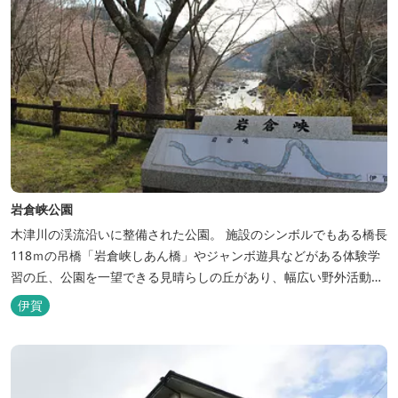
岩倉峡公園
木津川の渓流沿いに整備された公園。 施設のシンボルでもある橋長
118ｍの吊橋「岩倉峡しあん橋」やジャンボ遊具などがある体験学
習の丘、公園を一望できる見晴らしの丘があり、幅広い野外活動に
利用できるキャンプ場も併設されています。 川沿いには島ヶ原温泉
伊賀
やぶっちゃに至る「川辺の道」があり、旧岩倉水力発電所跡の水路
遺構を見ることができたり、春は桜、秋は紅葉の名所として楽しめ
る憩いの場となっています。