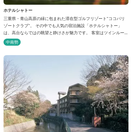
ホテルシャトー
三重県・青山高原の緑に包まれた滞在型ゴルフリゾート"ココパリ
ゾートクラブ"。 その中でも人気の宿泊施設「ホテルシャトー」
は、高台ならではの眺望と静けさが魅力です。 客室はツインルーム
から4〜6名で泊まれる和洋室まで幅広く、旅のスタイルに合わせて
中南勢
選べます。 天然温泉の大浴場・露天風呂、ロウリュ式サウナで体を
整えた後は、和食や焼肉など、気分で選べる夕食をゆったりと。 翌
朝は、レス...