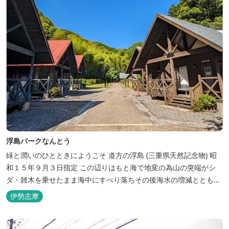
浮島パークなんとう
緑と潤いのひとときにようこそ ​道方の浮島 (三重県天然記念物) 昭
和１５年９月３日指定 この辺りはもと海で地変の為山の突端がシ
ダ・雑木を乗せたまま海中にすべり落ちその後海水の増減とともに
浮き沈みするようになったと伝えられています。 周辺は浮島を廻る
伊勢志摩
散策路が設けられ、また海岸線が一望できる展望塔へと続く遊歩道
もあり自然と親しむ見どころがあります。 ご家族連れで気軽にご利
用頂け...