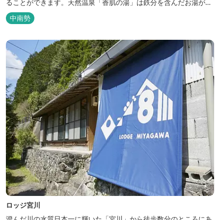
ることができます。天然温泉「香肌の湯」は鉄分を含んだお湯が特
徴。 松阪の観光情報は、松阪観光インフォメーションサイト ワク
中南勢
ワク松阪 へ。
ロッジ宮川
澄んだ川の水質日本一に輝いた「宮川」から徒歩数分のところにあ