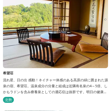
希望荘
流れ星、日の出 感動！ネイチャー体感のある高原の緑に囲まれた源
泉の宿、希望荘。温泉成分の分量と組成は近隣有名泉の4～5倍、し
かもラドンを含み療養泉としての適応症は抜群です。明日の健康
に、ご宿泊はもちろん日帰り入浴もお気軽にお立ち寄り下さい。 熱
北勢
気浴ラドンの泉も新たにオープン！ぜひご利用ください。