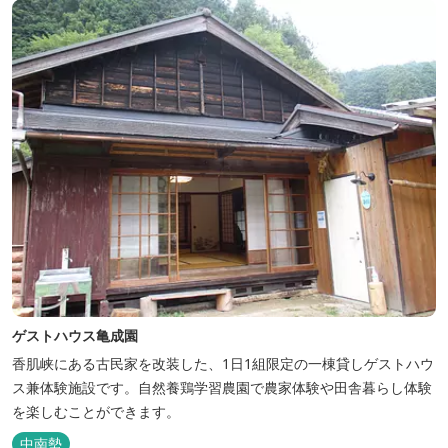
ゲストハウス亀成園
香肌峡にある古民家を改装した、1日1組限定の一棟貸しゲストハウ
ス兼体験施設です。​自然養鶏学習農園で農家体験や田舎暮らし体験
を楽しむことができます。
中南勢