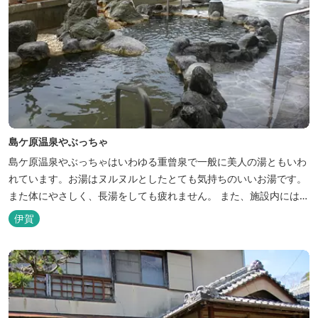
島ケ原温泉やぶっちゃ
島ケ原温泉やぶっちゃはいわゆる重曾泉で一般に美人の湯ともいわ
れています。お湯はヌルヌルとしたとても気持ちのいいお湯です。
また体にやさしく、長湯をしても疲れません。 また、施設内にはオ
ートキャンプ場、デイキャンプ場、テニスコート、水遊び場（夏季
伊賀
限定）、こんにゃくやパン作りの体験できる工房などがあります。
木津川（鯛ケ瀬）のほとりにある美しい自然を生かしたオートキャ
ンプやディキャンプ...