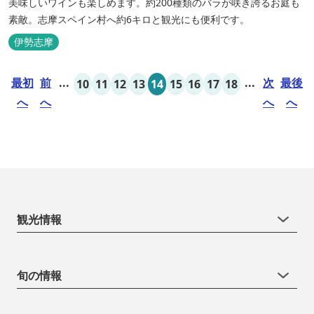
美味しいワインも楽しめます。約200種類のバラが咲き誇るお庭も
素敵。志摩スペイン村へ約6キロと観光にも便利です。
伊勢志摩
最初
前
...
...
次
最後
10
11
12
13
14
15
16
17
18
へ
へ
へ
へ
観光情報
旬の情報