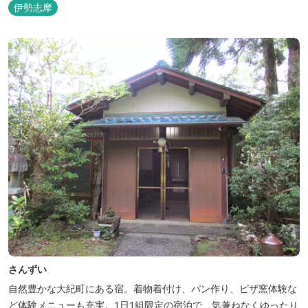
のまま内宮の森へと連なっています。 お伊勢さんとつながってい
伊勢志摩
る・・そんな気持ちになる宿です。 館内には2つの大浴場と趣の異
なる３つの貸切露天風呂を楽しめます。
さんずい
自然豊かな大紀町にある宿。着物着付け、パン作り、ピザ窯体験な
ど体験メニューも充実。1日1組限定の宿泊で、気兼ねなくゆったり