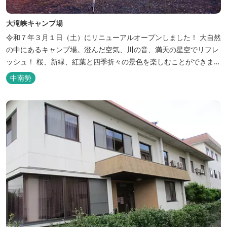
大滝峡キャンプ場
令和７年３月１日（土）にリニューアルオープンしました！ 大自然
の中にあるキャンプ場。澄んだ空気、川の音、満天の星空でリフレ
ッシュ！ 桜、新緑、紅葉と四季折々の景色を楽しむことができま
す。 紀勢自動車道「大宮大台Ic」から車で約10分と好アクセス！
中南勢
今年の営業は１２月１４日（日）までです！来年は３月１日（日）
からの営業となりますのでよろしくお願いします！ ソロサイト・オ
ートテント...