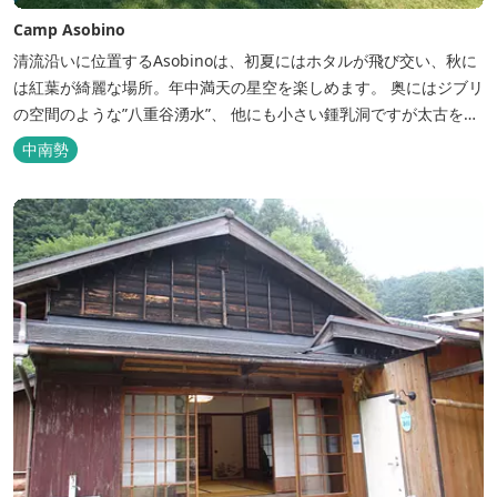
Camp Asobino
清流沿いに位置するAsobinoは、初夏にはホタルが飛び交い、秋に
は紅葉が綺麗な場所。年中満天の星空を楽しめます。 奥にはジブリ
の空間のような”八重谷湧水”、 他にも小さい鍾乳洞ですが太古を想
像させる”風穴”などがあり、自然が豊かなスポットです。 wi-fi完
中南勢
備。テントサウナもご利用いただけます。 また近くには廃校を活用
した「阿曽温泉」もあります。