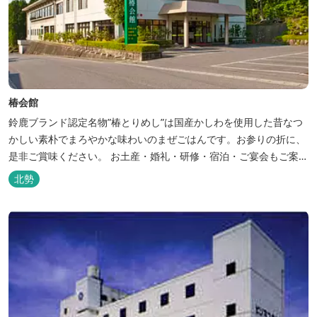
椿会館
鈴鹿ブランド認定名物”椿とりめし”は国産かしわを使用した昔なつ
かしい素朴でまろやかな味わいのまぜごはんです。お参りの折に、
是非ご賞味ください。 お土産・婚礼・研修・宿泊・ご宴会もご案内
しております。
北勢