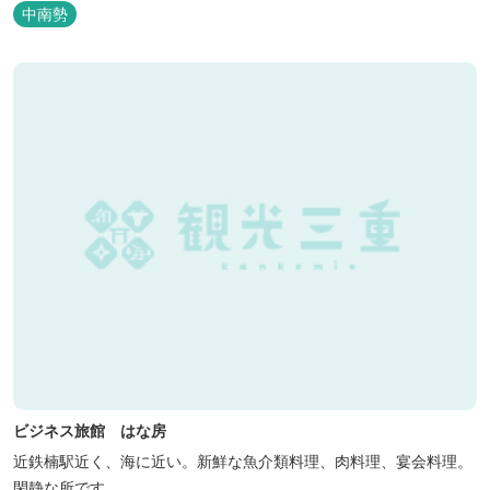
グ・山登りの後は、岩風呂風の露天風呂と地元産季節の野草を月替
中南勢
メニューの野草風呂と打たせ湯で思いっきりリフレッシュしてくだ
さい。 森林浴に温泉浴でネイチャーセラピーしませんか。
ビジネス旅館 はな房
近鉄楠駅近く、海に近い。新鮮な魚介類料理、肉料理、宴会料理。
閑静な所です。