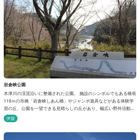
岩倉峡公園
木津川の渓流沿いに整備された公園。 施設のシンボルでもある橋長
118ｍの吊橋「岩倉峡しあん橋」やジャンボ遊具などがある体験学
習の丘、公園を一望できる見晴らしの丘があり、幅広い野外活動に
利用できるキャンプ場も併設されています。 川沿いには島ヶ原温泉
伊賀
やぶっちゃに至る「川辺の道」があり、旧岩倉水力発電所跡の水路
遺構を見ることができたり、春は桜、秋は紅葉の名所として楽しめ
る憩いの場となっています。