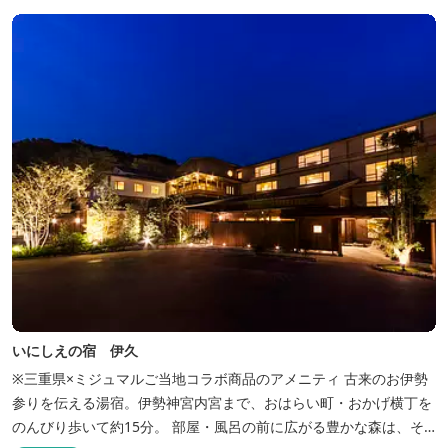
木津川（鯛ケ瀬）のほとりにある美しい自然を生かしたオートキャ
ンプやディキャンプ...
いにしえの宿 伊久
※三重県×ミジュマルご当地コラボ商品のアメニティ 古来のお伊勢
参りを伝える湯宿。伊勢神宮内宮まで、おはらい町・おかげ横丁を
のんびり歩いて約15分。 部屋・風呂の前に広がる豊かな森は、そ