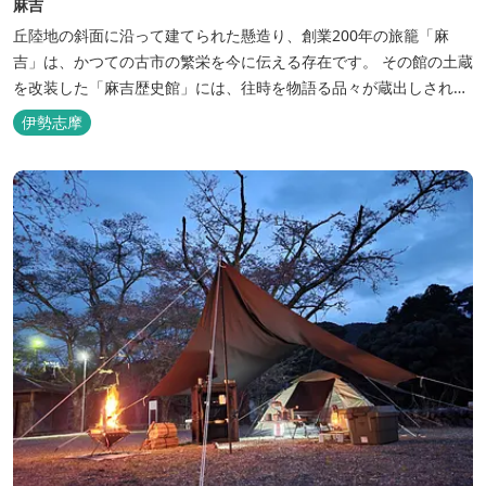
麻吉
丘陸地の斜面に沿って建てられた懸造り、創業200年の旅籠「麻
吉」は、かつての古市の繁栄を今に伝える存在です。 その館の土蔵
を改装した「麻吉歴史館」には、往時を物語る品々が蔵出しされ、
お伊勢参り華やかなりし頃へとお誘い致します。
伊勢志摩