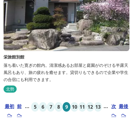
栄旅館別館
落ち着いた寛ぎの館内。清潔感あるお部屋と庭園がのぞける半露天
風呂もあり、旅の疲れを癒せます。貸切りもできるので企業や学生
の合宿にも利用できます。
北勢
最初
前
...
...
次
最後
5
6
7
8
9
10
11
12
13
へ
へ
へ
へ