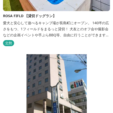
ROSA FIFLD 【貸切ドッグラン】
愛犬と安心して遊べるキャンプ場が長島町にオープン。 140坪の広
さをもつ、1フィールドをまるっと貸切！ 犬友とのオフ会や撮影会
などの企画イベントや手ぶらBBQ等、自由に行うことができます。
フードメニューも豊富で手ぶらでBBQを予算に合わせてお選びいた
北勢
だき、楽しんでいただくことがてぎます。 ドックランは全面人工芝
で水はけもよく、ワンちゃんの汚れを気にすることなく自由に遊
べ、エリア...