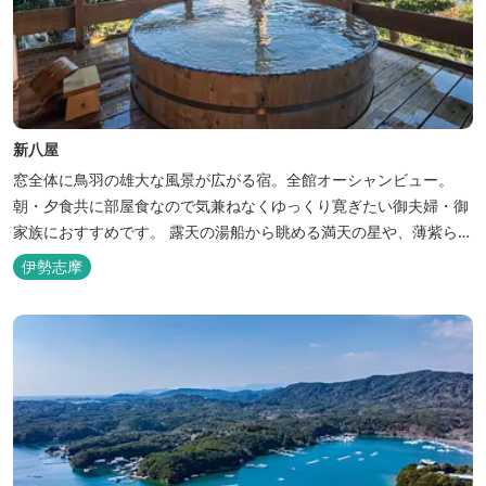
新八屋
窓全体に鳥羽の雄大な風景が広がる宿。全館オーシャンビュー。
朝・夕食共に部屋食なので気兼ねなくゆっくり寛ぎたい御夫婦・御
家族におすすめです。 露天の湯船から眺める満天の星や、薄紫ら染
まる朝の海は一見の価値有。夕食は旬の素材を大釜で蒸し上げる名
伊勢志摩
物「五右衛門蒸し」、鯛や伊勢海老の舟盛りに海鮮鍋も。