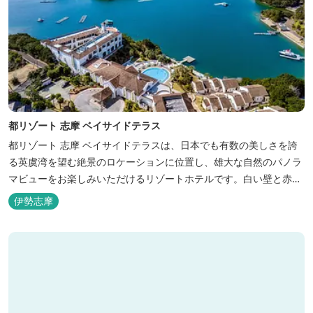
都リゾート 志摩 ベイサイドテラス
都リゾート 志摩 ベイサイドテラスは、日本でも有数の美しさを誇
る英虞湾を望む絶景のロケーションに位置し、雄大な自然のパノラ
マビューをお楽しみいただけるリゾートホテルです。白い壁と赤瓦
の屋根が連なる外観が印象的で、開放的なスパニッシュスタイルを
伊勢志摩
取り入れた建築美は陽気で自由な寛ぎを感じさせ、まるで異国に足
を踏み入れたと錯覚するほど、どこを歩いても絵になるホテルで
す。