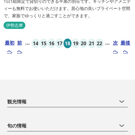
1日1組限定で貸切りのできる平屋の別荘です。キッチンやアメニテ
ィーも無料でお使いいただけます。居心地の良いプライベート空間
で、家族でゆっくりと過ごすことができます。
伊勢志摩
最初
前
...
...
次
最後
14
15
16
17
18
19
20
21
22
へ
へ
へ
へ
観光情報
旬の情報