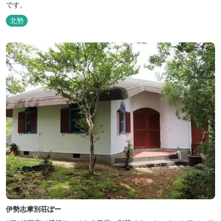
です。
北勢
伊勢志摩別荘ぽー