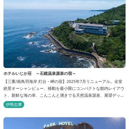
ホテルいじか荘 ～石鏡温泉源泉の宿～
【三重/南鳥羽海岸 灯台・岬の宿】2025年7月リニューアル。全室
絶景オーシャンビュー、移動を最小限にコンパクトな館内レイアウ
ト、新鮮な海の幸、こんこんと湧きでる天然温泉源泉、展望デッ
キ〜いじか灯台テラス〜からの眺望が自慢のリトリートホテル。
伊勢志摩