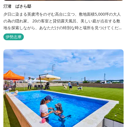
汀渚 ばさら邸
夕日に染まる英虞湾をのぞむ高台に立つ、敷地面積5,000坪の大人
の為の隠れ家。 20の客室と貸切露天風呂、美しい庭が点在する敷
地を探索しながら、あなただけの特別な時と場所を見つけてくださ
い。
伊勢志摩