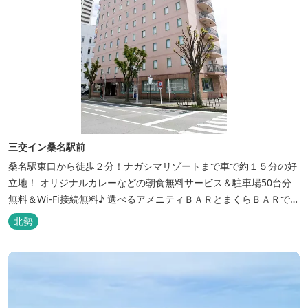
三交イン桑名駅前
桑名駅東口から徒歩２分！ナガシマリゾートまで車で約１５分の好
立地！ オリジナルカレーなどの朝食無料サービス＆駐車場50台分
無料＆Wi-Fi接続無料♪ 選べるアメニティＢＡＲとまくらＢＡＲで快
適な滞在をサポート！
北勢