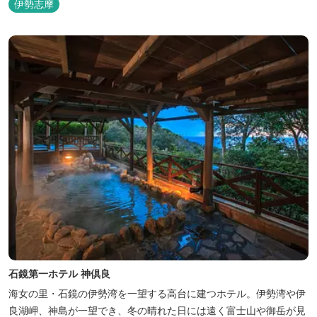
伊勢志摩
石鏡第一ホテル 神倶良
海女の里・石鏡の伊勢湾を一望する高台に建つホテル。伊勢湾や伊
良湖岬、神島が一望でき、冬の晴れた日には遠く富士山や御岳が見