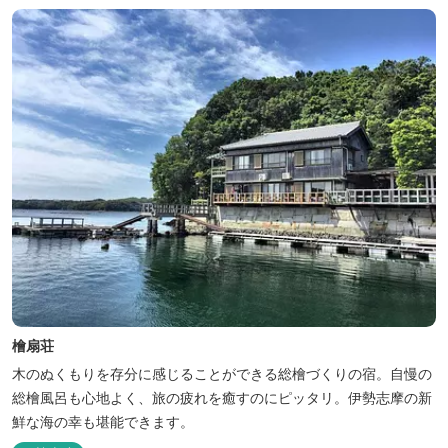
檜扇荘
木のぬくもりを存分に感じることができる総檜づくりの宿。自慢の
総檜風呂も心地よく、旅の疲れを癒すのにピッタリ。伊勢志摩の新
鮮な海の幸も堪能できます。