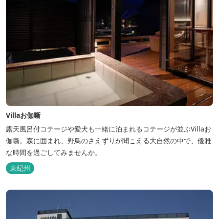
Villaお伽噺
露天風呂付コテージや愛犬も一緒に泊まれるコテージが並ぶVillaお
伽噺。森に囲まれ、野鳥のさえずりが聞こえる大自然の中で、優雅
な時間を過ごしてみませんか。
東紀州