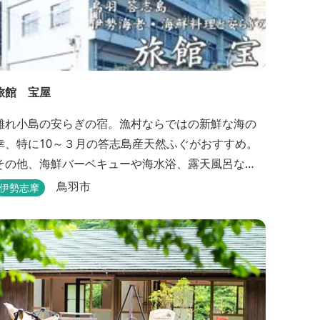
旅館 宝屋
離れ小島の安らぎの宿。漁村ならではの新鮮な海の
幸、特に10～３月の答志島産天然ふぐがおすすめ。
その他、海鮮バーベキューや海水浴、露天風呂な
ど。
鳥羽市
伊勢志摩