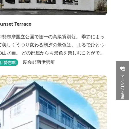
unset Terrace
伊勢志摩国立公園で随一の高級貸別荘。 季節によっ
て美しくうつり変わる朝夕の景色は、 まるでひとつ
の山水画。 どの部屋からも景色を楽しむことができ
ます。 大切な友人や家族と、最高のひとときを。 1
度会郡南伊勢町
伊勢志摩
日1組限定とさせていただいております。 完全にプラ
マイページを見る
イベートでご利用いただけます。