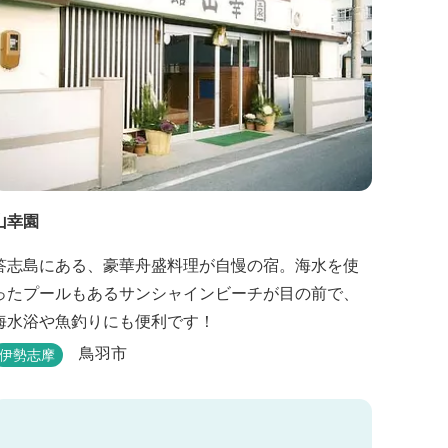
山幸園
答志島にある、豪華舟盛料理が自慢の宿。海水を使
ったプールもあるサンシャインビーチが目の前で、
海水浴や魚釣りにも便利です！
鳥羽市
伊勢志摩