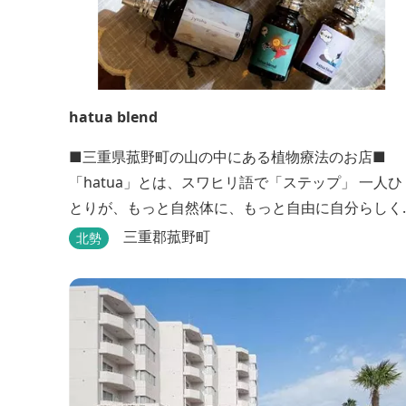
hatua blend
■三重県菰野町の山の中にある植物療法のお店■
「hatua」とは、スワヒリ語で「ステップ」 一人ひ
とりが、もっと自然体に、もっと自由に自分らしく
歩いていけるように その一歩を植物の力でサポート
三重郡菰野町
北勢
したいという思いから生まれたお店。 黄土スチーム
よもぎ蒸しやアロマの調合、季節の養生講座、アロ
マ講座、腸活講座、ワークショップ、イベント出店
植物を通して身体と心を整えよう！をテーマに...