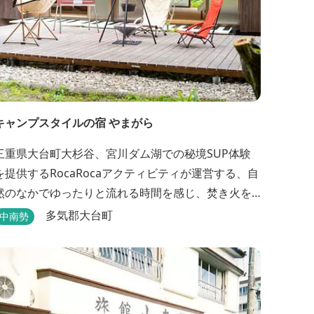
キャンプスタイルの宿 やまがら
三重県大台町大杉谷、宮川ダム湖での秘境SUP体験
を提供するRocaRocaアクティビティが運営する、自
然のなかでゆったりと流れる時間を感じ、焚き火を
囲みながらBBQなどでアウトドア飯を愉しめる宿。
多気郡大台町
中南勢
ベッドルーム以外でも、満点の星空を眺めながらテ
ントを張って寝ることもできるキャンプスタイルで
おもいおもいのひと時をお過ごしください。 2023年
6月よりペット可となりました。