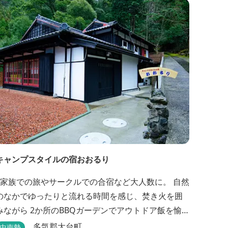
キャンプスタイルの宿おおるり
3家族での旅やサークルでの合宿など大人数に。 自然
のなかでゆったりと流れる時間を感じ、焚き火を囲
みながら 2か所のBBQガーデンでアウトドア飯を愉
しめる宿です。 SUPフィールドから徒歩1分。絶景に
多気郡大台町
中南勢