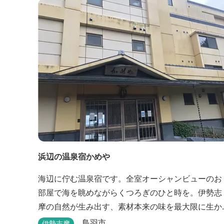
浜辺の温泉宿かめや
海辺に佇む温泉宿です。全室オーシャンビューのお
部屋で海を眺めながらくつろぎのひと時を。伊勢志
摩の自然が生み出す、素材本来の味を最大限に生か
したお料理も味わえます。
鳥羽市
伊勢志摩