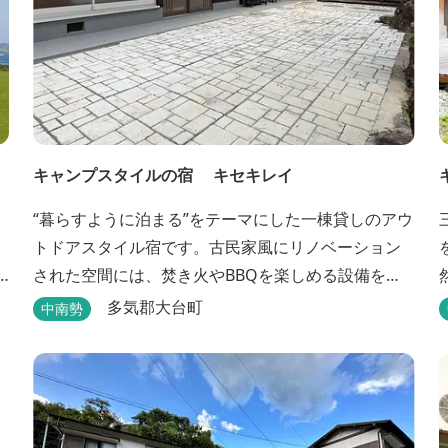
キャンプスタイルの宿 キセキレイ
“暮らすように泊まる”をテーマにした一棟貸しのアウ
トドアスタイル宿です。古民家風にリノベーション
された空間には、焚き火やBBQを楽しめる設備を備
え、日常を忘れてゆったりと過ごせる時間が広がり
多気郡大台町
中南勢
ます。ペット同伴も可能で、愛犬と一緒に自然を満
喫できるのも魅力です。 【営業時間】 チェックイ
ン 15：00（早めのチェックインご希望は予約時に
要相談） チェックアウト 9：00 【定...