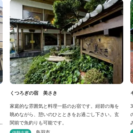
くつろぎの宿 美さき
家庭的な雰囲気と料理一筋のお宿です。紺碧の海を
眺めながら、憩いのひとときをお過ごし下さい。玄
関前で魚釣りも可能です。
鳥羽市
伊勢志摩