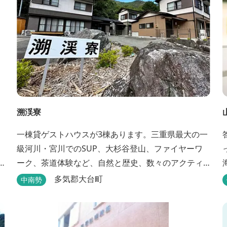
溯渓寮
一棟貸ゲストハウスが3棟あります。三重県最大の一
級河川・宮川でのSUP、大杉谷登山、ファイヤーワ
ーク、茶道体験など、自然と歴史、数々のアクティ
ビティが融合する溯渓寮で心地よい時間をお過ごし
多気郡大台町
中南勢
ください。 溯渓寮A棟は、22㎡の広々としたLDKを
有する清潔な宿泊棟です。大きな窓からは四季折々
の美しい風景を眺望でき、夏場はウッドデッキ、冬