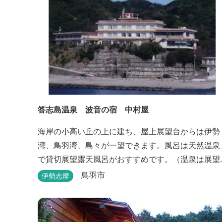
答志島温泉 波音の宿 中村屋
海岸の小高い丘の上に建ち、屋上展望台からは伊勢
湾、鳥羽湾、島々が一望できます。風呂は天然温泉
で貸切展望露天風呂がおすすめです。（温泉は展望
大浴場のみとなります。）
鳥羽市
伊勢志摩