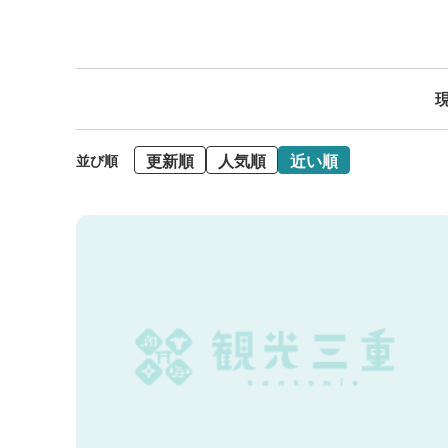
現
更新順
人気順
近い順
並び順