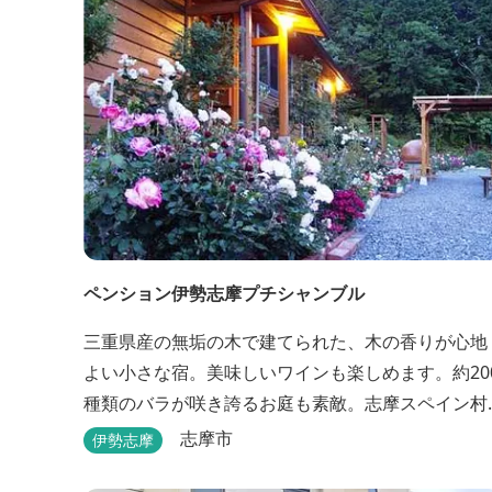
ペンション伊勢志摩プチシャンブル
三重県産の無垢の木で建てられた、木の香りが心地
よい小さな宿。美味しいワインも楽しめます。約20
種類のバラが咲き誇るお庭も素敵。志摩スペイン村
へ約6キロと観光にも便利です。
志摩市
伊勢志摩