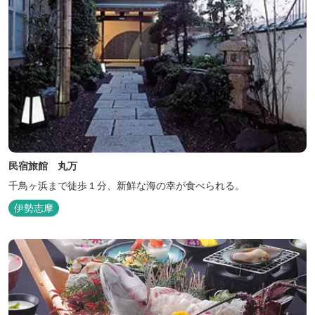
民宿旅館 丸万
千鳥ヶ浜まで徒歩１分、新鮮な海の幸が食べられる。
伊勢志摩