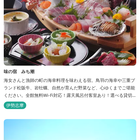
味の宿 みち潮
海女さんと漁師の町の海幸料理を味わえる宿。鳥羽の海幸や三重ブ
ランド松阪牛、岩牡蠣、自然が育んだ野菜など、心ゆくまでご堪能
ください。全館無料Wi-Fi対応！露天風呂付客室あり！選べる貸切
風呂も人気♪相差町内にはパワースポット石神さん（神明神社）あ
伊勢志摩
り！伊勢神宮・おかげ横丁まで最短40分！鳥羽十景にも選ばれた千
鳥ヶ浜は当館の目の前！宿を一歩出れば、満天の星空！周りに何も
ない場所だからこそ、星空がき...