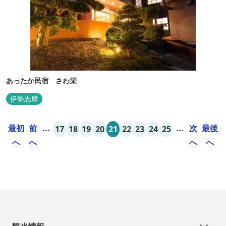
あったか民宿 さわ栄
伊勢志摩
最初
前
...
...
次
最後
17
18
19
20
21
22
23
24
25
へ
へ
へ
へ