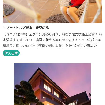
リゾートヒルズ豊浜 蒼空の風
【コロナ対策中】全プラン舟盛り付き、料理長優秀技能士受賞！ 海
水浴場まで徒歩１分！浜辺で花火も楽しめますよ！p.h9.3を誇る美
肌温泉と癒しのロビーで笑顔の思い出作りを♪すぐそこの海辺の高
台に建つ温泉宿
伊勢志摩