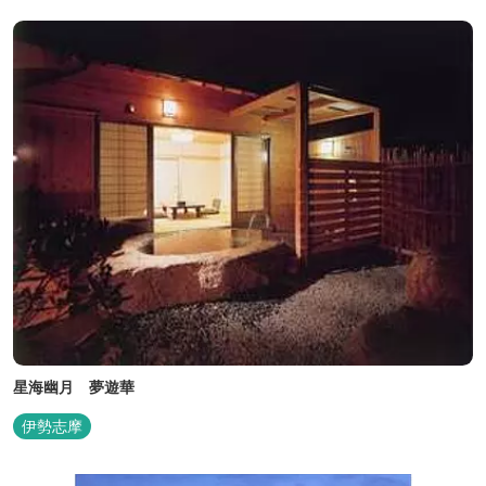
星海幽月 夢遊華
伊勢志摩