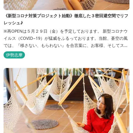
《新型コロナ対策プロジェクト始動》徹底した３密回避空間でリフ
レッシュ♪
※再OPENは５月２９日（金）を予定しております。 新型コロナウ
イルス（COVID−19）が猛威をふるっております。当館、蒼空の風
では、『移さない、もらわない』を合言葉に、お客様、そしてスタ
ッフの感染リスクを最小限に抑えるために、館内設備、オペレーシ
伊勢志摩
ョンを見直し、徹底した管理を行います。 ※「３密・感染対策の見
える化」のため長文になっております。 《３密回避基本対策》
【密閉...