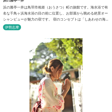
浜の雅亭一井
浜の雅亭一井は鳥羽市相差（おうさつ）町の旅館です。海水浴で有
名な千鳥ヶ浜海水浴の目の前に位置し、お部屋から眺める絶景オー
シャンビューが魅力の宿です。 宿のコンセプトは「しあわせの海
へ、ようきたなあ」。鳥羽市の南端「相差(おうさつ)」は太平洋に
伊勢志摩
面したみなと町。相差の海は、おいしい海産物、海女さん、美しい
千鳥ヶ浜、海に浮く富士山、水平線に昇る朝陽といった自然に恵ま
れた「しあわせの海」です。...