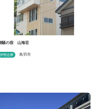
潮騒の宿 山海荘
鳥羽市
伊勢志摩