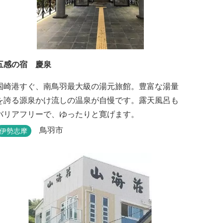
五感の宿 慶泉
国崎港すぐ、南鳥羽最大級の湯元旅館。豊富な湯量
を誇る源泉かけ流しの温泉が自慢です。露天風呂も
バリアフリーで、ゆったりと寛げます。
鳥羽市
伊勢志摩