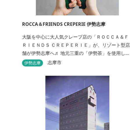
ROCCA＆FRIENDS CREPERIE 伊勢志摩
大阪を中心に大人気クレープ店の「ＲＯＣＣＡ＆Ｆ
ＲＩＥＮＤＳ ＣＲＥＰＥＲＩＥ」が、リゾート型店
舗が伊勢志摩へ♬ 地元三重の「伊勢茶」を使用し
た、伊勢志摩店限定クレープ「伊勢茶ティラミス」
志摩市
伊勢志摩
をはじめ、まるで「パフェ」のような創作クレープ
を味わえます。 また季節に合わせて、期間限定クレ
ープやドリンク種類も豊富ですので、伊勢志摩旅行
の際にはぜひお立ち寄りいただければと思います。
店舗前のテラス...