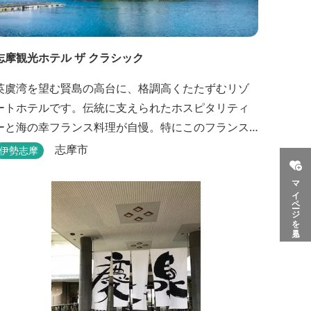
志摩観光ホテル ザ クラシック
英虞湾を望む賢島の高台に、格調高くたたずむリゾ
ートホテルです。伝統に支えられたホスピタリティ
ーと海の幸フランス料理が自慢。特にこのフランス
料理を求めて遠くから足を運ぶ人がいるほど。洗練
志摩市
伊勢志摩
されたサービスに、寛ぎと至福のひとときを満喫し
マイページを見る
てください。 ※2016年6月7日リニューアルオープン