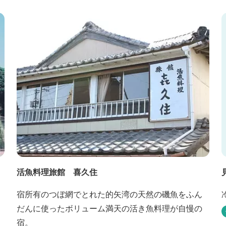
活魚料理旅館 喜久住
宿所有のつぼ網でとれた的矢湾の天然の磯魚をふん
だんに使ったボリューム満天の活き魚料理が自慢の
宿。