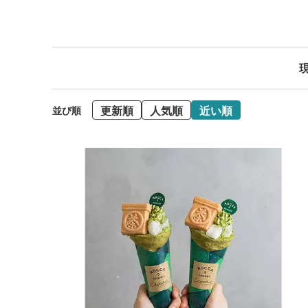
現
更新順
人気順
近い順
並び順