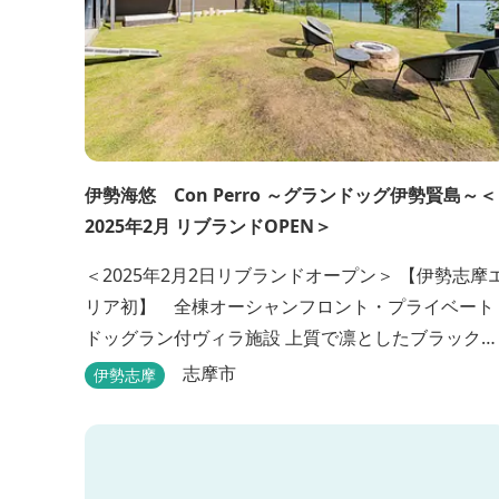
伊勢海悠 Con Perro ～グランドッグ伊勢賢島～＜
2025年2月 リブランドOPEN＞
＜2025年2月2日リブランドオープン＞ 【伊勢志摩
リア初】 全棟オーシャンフロント・プライベート
ドッグラン付ヴィラ施設 上質で凛としたブラックカ
ラーのデザインの佇まいに、プライベート感溢れる
志摩市
伊勢志摩
客室。 客室に一歩入れば全室海に面したオーシャン
フロント。 颯爽とした広いプライベートドッグラン
と青色に輝く英虞湾を眺める最高のロケーション。 ▸
インクルーシブサービスのお部屋入...