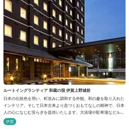
ルートイングランティア 和蔵の宿 伊賀上野城前
日本の伝統色を用い、町並みに調和する外観。和の趣を取り入れた
インテリア。そして日本古来より息づくおもてなしの精神で、日本
人の心になじむ安らぎを提供いたします。大浴場や駐車場などルー
トインホテルズの機能性や利便性はそのままに、穏やかな和のニュ
伊賀
アンスを湛えた空間は、ビジネスにも観光にも、幅広くお役立てい