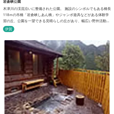
岩倉峡公園
木津川の渓流沿いに整備された公園。 施設のシンボルでもある橋長
118ｍの吊橋「岩倉峡しあん橋」やジャンボ遊具などがある体験学
習の丘、公園を一望できる見晴らしの丘があり、幅広い野外活動に
利用できるキャンプ場も併設されています。 川沿いには島ヶ原温泉
伊賀
やぶっちゃに至る「川辺の道」があり、旧岩倉水力発電所跡の水路
遺構を見ることができたり、春は桜、秋は紅葉の名所として楽しめ
る憩いの場となっています。