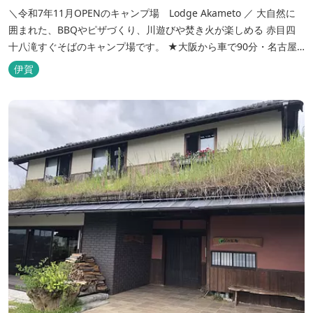
＼令和7年11月OPENのキャンプ場 Lodge Akameto ／ 大自然に
囲まれた、BBQやピザづくり、川遊びや焚き火が楽しめる 赤目四
十八滝すぐそばのキャンプ場です。 ★大阪から車で90分・名古屋
から120分の好アクセス！ ★専用テラス付きバンガローでは、BBQ
伊賀
をしながら子どもが川遊びをしているのが見れる！ ★Wi-Fiがつな
がります！ ★日帰りBBQや大人数での研修も...