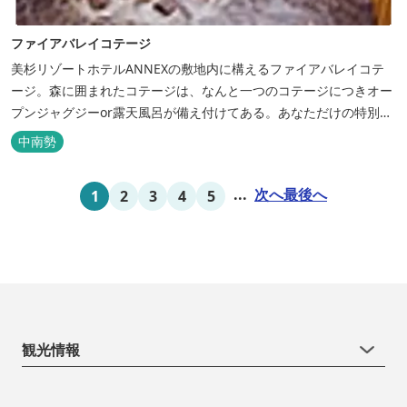
ファイアバレイコテージ
美杉リゾートホテルANNEXの敷地内に構えるファイアバレイコテ
ージ。森に囲まれたコテージは、なんと一つのコテージにつきオー
プンジャグジーor露天風呂が備え付けてある。あなただけの特別な
時間をお過ごしください。
中南勢
...
次へ
最後へ
1
2
3
4
5
観光情報