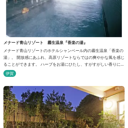
メナード青山リゾート 霧生温泉『香楽の湯』
メナード青山リゾートのホテルシャンベール内の霧生温泉「香楽の
湯」。 開放感にあふれ、高原リゾートならではの爽やかな風を感じ
ることができます。 ハーブをお湯にひたし、すがすがしい香りに心
あらわれる「香りの湯」は、特に女性の方に人気です。 その他、
伊賀
広々とした空間とたっぷりのお湯が魅力の「大浴場」、高原の景色
を満喫できる「露天風呂」、さらに「ミストサウナ」の合計4種の
お湯をお楽しみいただけま...