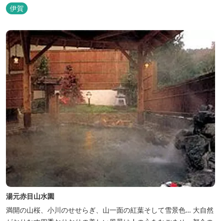
（宿泊一日一組）
伊賀
湯元赤目山水園
満開の山桜、小川のせせらぎ、山一面の紅葉そして雪景色… 大自然