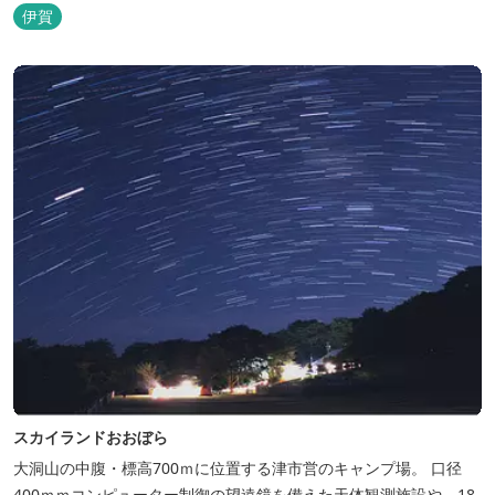
館やホテル、カフェがあるほか、観光案内所「伊賀市観光インフォ
伊賀
メーションセンター」や伊賀の逸品を取り揃えた「伊賀百貨
Souvenir Shop」も併殺されています。
スカイランドおおぼら
大洞山の中腹・標高700ｍに位置する津市営のキャンプ場。 口径
400ｍｍコンピューター制御の望遠鏡を備えた天体観測施設や、18