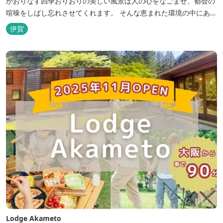
がおりなす四季おりおりの美しい風景は人の心をなごませ、都会の
喧噪をしばし忘れさせてくれます。 そんな恵まれた環境の中にあ
る、純和風造りの閑静なたたずまい …それが赤目山水園です。 ま
伊賀
た、赤目山水園の園内からこんこんと湧き出る天然温泉「赤目温泉
山の湯」は、肌にやさしい美人と健康の湯として大勢のお客様に喜
んでいただいておりま...
Lodge Akameto