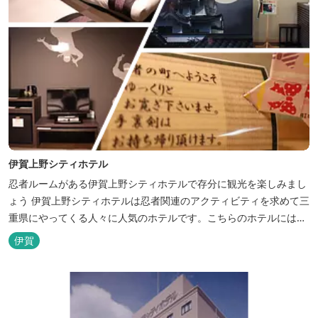
伊賀上野シティホテル
忍者ルームがある伊賀上野シティホテルで存分に観光を楽しみまし
ょう 伊賀上野シティホテルは忍者関連のアクティビティを求めて三
重県にやってくる人々に人気のホテルです。こちらのホテルには、
忍者の内装が施された部屋がいくつかあります。壁紙からトイレッ
伊賀
トペーパーに至るまで、忍者に関連したデザインモチーフがあしら
われています。 伊賀上野城や伊賀流忍者博物館から徒歩わずか10
分の位置にあるこのホテ...