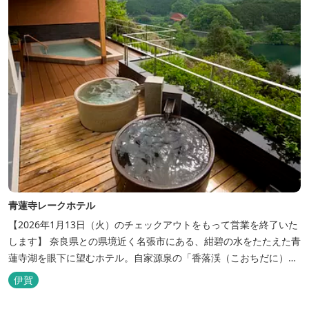
青蓮寺レークホテル
【2026年1月13日（火）のチェックアウトをもって営業を終了いた
します】 奈良県との県境近く名張市にある、紺碧の水をたたえた青
蓮寺湖を眼下に望むホテル。自家源泉の「香落渓（こおちだに）温
泉」は天然アルカリ泉。露天風呂から眺める湖は、遮るものがな
伊賀
く、絶景と評判です。