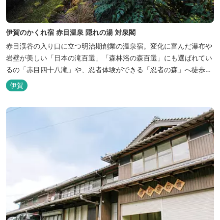
伊賀のかくれ宿 赤目温泉 隠れの湯 対泉閣
赤目渓谷の入り口に立つ明治期創業の温泉宿。変化に富んだ瀑布や
岩壁が美しい「日本の滝百選」「森林浴の森百選」にも選ばれてい
るの「赤目四十八滝」や、忍者体験ができる「忍者の森」へ徒歩５
分と観光にも好立地です。 地下１０００メートルから湧くアルカリ
伊賀
性単純温泉はしっとり滑らかな肌触りで美肌効果も期待できます。
地元のスギ材を用いた大浴場は、泡風呂を備えた「上忍の湯」、打
たせ湯を備えた「くのいちの...