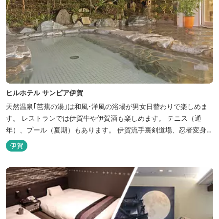
ヒルホテル サンピア伊賀
天然温泉｢芭蕉の湯｣は和風･洋風の浴場が男女日替わりで楽しめま
す。 レストランでは伊賀牛や伊賀酒も楽しめます。 テニス（通
年）、プール（夏期）もあります。 伊賀流手裏剣道場、忍者変身処
を常設しております。 ★ＨＰが新しくなりました！
伊賀
http://www.hh-sunpia-iga.co.jp ※日替わりランチ、日替わり薬湯
などがタイムリーにチェックできます。