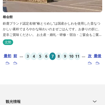
椿会館
鈴鹿ブランド認定名物”椿とりめし”は国産かしわを使用した昔なつ
かしい素朴でまろやかな味わいのまぜごはんです。お参りの折に、
是非ご賞味ください。 お土産・婚礼・研修・宿泊・ご宴会もご案内
しております。
北勢
最初
前
...
...
次
最後
3
4
5
6
7
8
9
10
11
へ
へ
へ
へ
観光情報