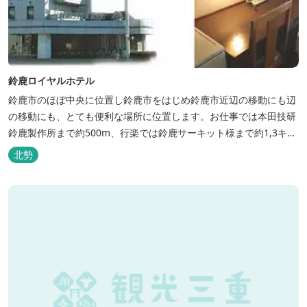
鈴鹿ロイヤルホテル
鈴鹿市のほぼ中央に位置し鈴鹿市をはじめ鈴鹿市近辺の移動にも辺
の移動にも、とても便利な場所に位置します。お仕事では本田技研
鈴鹿製作所まで約500m、行楽では鈴鹿サーキット様まで約1,3キ
ロ、スポーツ行事では鈴鹿スポーツガーデン様まで約3キロととて
北勢
も近い場所にあります。亀山市へのアクセスも便利でシャープ亀山
工場では約10キロと鈴鹿市では近い場所となっております。