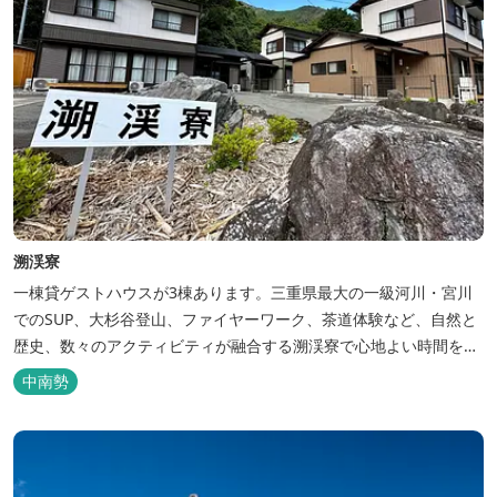
溯渓寮
一棟貸ゲストハウスが3棟あります。三重県最大の一級河川・宮川
でのSUP、大杉谷登山、ファイヤーワーク、茶道体験など、自然と
歴史、数々のアクティビティが融合する溯渓寮で心地よい時間をお
過ごしください。 溯渓寮A棟は、22㎡の広々としたLDKを有する清
中南勢
潔な宿泊棟です。大きな窓からは四季折々の美しい風景を眺望で
き、夏場はウッドデッキ、冬場は薪ストーブと、季節を感じながら
の滞在が可能です。落ち...