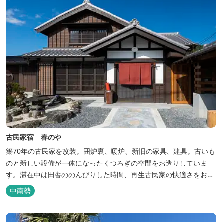
古民家宿 春のや
築70年の古民家を改装。囲炉裏、暖炉、新旧の家具、建具。古いも
のと新しい設備が一体になったくつろぎの空間をお造りしていま
す。滞在中は田舎ののんびりした時間、再生古民家の快適さをお楽
しみください。 【時間】 《 チェックイン 》 15：00～20：00の間
中南勢
にお願いいたします。 《 チェックアウト 》 10：00まで 【御利用
料金】 一日一組様１棟貸し（定員５名） 一...