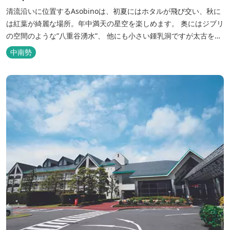
清流沿いに位置するAsobinoは、初夏にはホタルが飛び交い、秋に
は紅葉が綺麗な場所。年中満天の星空を楽しめます。 奥にはジブリ
の空間のような”八重谷湧水”、 他にも小さい鍾乳洞ですが太古を想
像させる”風穴”などがあり、自然が豊かなスポットです。 wi-fi完
中南勢
備。テントサウナもご利用いただけます。 また近くには廃校を活用
した「阿曽温泉」もあります。