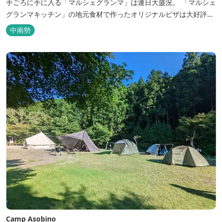
手ごろに手に入る「マルシェグランマ」は連日大盛況。 「マルシェ
グランマキッチン」の地元食材で作ったオリジナルピザは大好評！
バーベキューも楽しめます。食材と必要な道具がセットになった
中南勢
「手ぶらバーベキューセット」も人気です。 『ごかつら池どうぶつ
パーク』近くにあります。 多気町観光協会のフェイスブックでは多
気町のローカ...
Camp Asobino