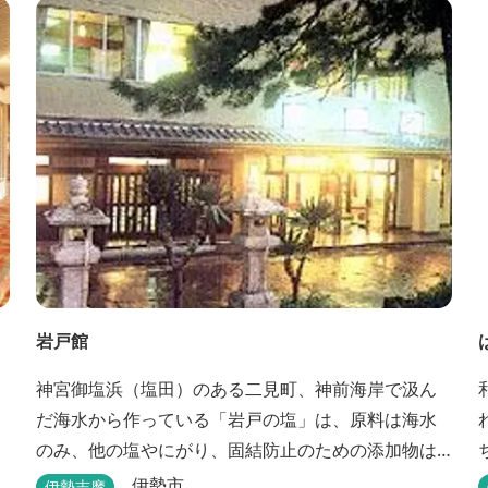
岩戸館
神宮御塩浜（塩田）のある二見町、神前海岸で汲ん
だ海水から作っている「岩戸の塩」は、原料は海水
のみ、他の塩やにがり、固結防止のための添加物は
一切使用していない純国産自然海塩です。
伊勢市
伊勢志摩