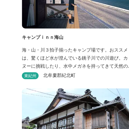
キャンプｉｎｎ海山
海・山・川３拍子揃ったキャンプ場です。おススメ
は、驚くほど水が澄んでいる銚子川での川遊び。カ
ヌーに挑戦したり、水中メガネを持ってきて天然の
水族館をのぞいてみたり。 また、ウッディークラフ
北牟婁郡紀北町
東紀州
ト教室やストーンクラフト教室など各種イベントも
盛りだくさん。森林浴を楽しんだり、一日中遊び、
ゆったりできます。 紀北町の海の幸をふんだんに使
った海鮮・焼肉バーベキュー。家族で，グループ
で、海辺や川遊び...