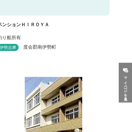
ペンションＨＩＲＯＹＡ
釣り船所有
度会郡南伊勢町
伊勢志摩
マイページを見る