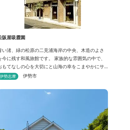
松阪屋吸霞園
青い渚、緑の松原の二見浦海岸の中央、木造のよさ
を今に残す和風旅館です。 家族的な雰囲気の中で、
おもてなしの心を大切にと山海の幸をこまやかにサ
ービスさせていただきます。
伊勢市
伊勢志摩