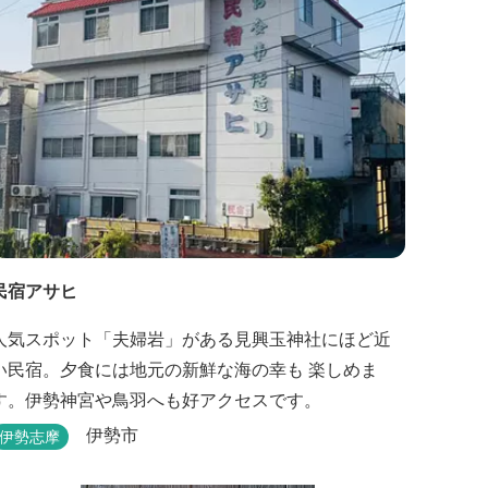
民宿アサヒ
人気スポット「夫婦岩」がある見興玉神社にほど近
い民宿。夕食には地元の新鮮な海の幸も 楽しめま
す。伊勢神宮や鳥羽へも好アクセスです。
伊勢市
伊勢志摩