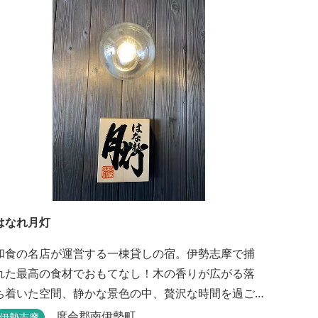
はなれ月灯
和食の名店が運営する一棟貸しの宿。伊勢志摩で捕
れた最高の食材でおもてなし！木の香りが広がる落
ち着いた空間、静かな景色の中、贅沢な時間を過ご
せます。
度会郡南伊勢町
伊勢志摩