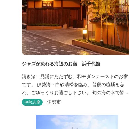
ジャズが流れる海辺のお宿 浜千代館
清き渚二見浦にたたずむ、和モダンテーストのお宿
です。 伊勢湾・白砂清松を臨み、普段の喧騒を忘
れ、ごゆっくりお過ごし下さい。 旬の海の幸で皆様
をお待ち申し上げます。
伊勢市
伊勢志摩