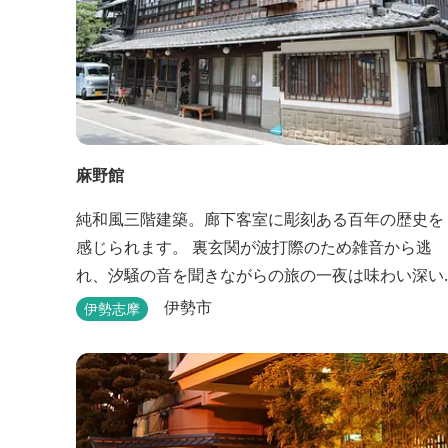
麻野館
純和風三階建築。廊下客室に彫刻ある百年の歴史を
感じられます。 裏玄関が波打際のため雑音から逃
れ、汐騒の音を聞きながらの旅の一夜は味わい深い
ものがあります。 ※別館「いろは館」には、エイリ
伊勢市
伊勢志摩
アンやプレデターのリアルな模型があり、初めて見
た方はビックリしますよ。