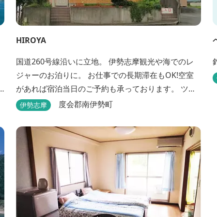
HIROYA
国道260号線沿いに立地。 伊勢志摩観光や海でのレ
ジャーのお泊りに。 お仕事での長期滞在もOK!空室
があれば宿泊当日のご予約も承っております。 ツー
リングのバイカーさんもお気軽にお立ち寄りくださ
度会郡南伊勢町
伊勢志摩
い。