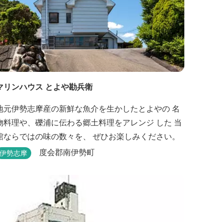
マリンハウス とよや勘兵衛
地元伊勢志摩産の新鮮な魚介を生かしたとよやの 名
物料理や、礫浦に伝わる郷土料理をアレンジ した 当
館ならではの味の数々を、 ぜひお楽しみください。
度会郡南伊勢町
伊勢志摩