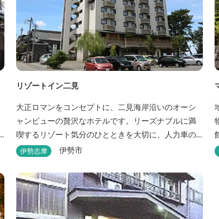
リゾートイン二見
大正ロマンをコンセプトに、二見海岸沿いのオーシ
ャンビューの贅沢なホテルです。リーズナブルに満
喫するリゾート気分のひとときを大切に、人力車の
あるロビーでは大正時代の趣でお出迎え。そして、
伊勢市
伊勢志摩
抜群の眺めが自慢の露天風呂｢七福の湯｣は、趣向を
凝らした七つのお風呂のうち、五つをご宿泊者様無
料の貸切風呂としてご利用が可能です。