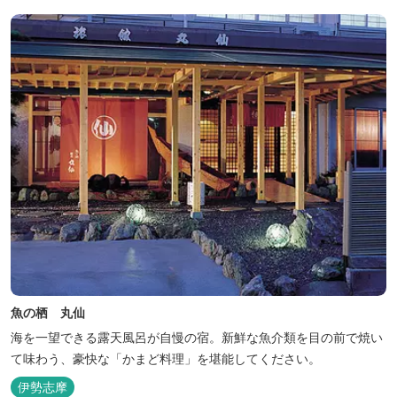
魚の栖 丸仙
海を一望できる露天風呂が自慢の宿。新鮮な魚介類を目の前で焼い
て味わう、豪快な「かまど料理」を堪能してください。
伊勢志摩