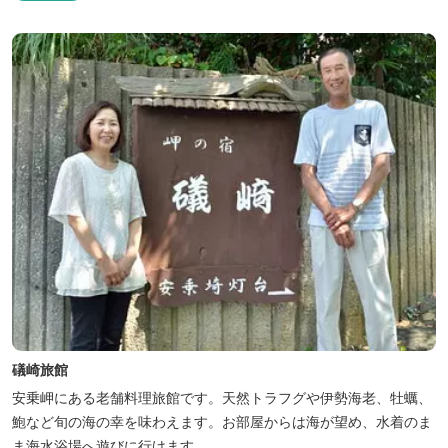
礒崎旅館
安乗岬にある老舗料理旅館です。天然トラフグや伊勢海老、牡蠣、
鮑など旬の海の幸を味わえます。お部屋からは海が望め、水着のま
ま海水浴場へ遊びに行けます。