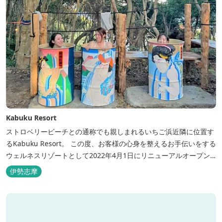
Kabuku Resort
ストロベリービーチとの通称でも親しまれるいちご浜近隣に位置す
るKabuku Resort。 この度、お客様の心身を整えるお手伝いをする
ウェルネスリゾートとして2022年4月1日にリニューアルオープン
いたしました。 フィンランド式ロウリュテントサウナがご宿泊区画
伊勢志摩
に1張ずつ付属されたプランが登場。 「ととのう」条件が揃い、さ
らに皆様に楽しんでもらえる空間となりました。 満点の星空の下で
ド...