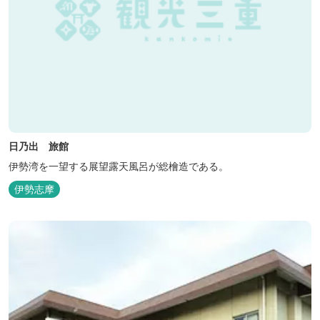
日乃出 旅館
伊勢湾を一望する展望露天風呂が総檜造である。
伊勢志摩