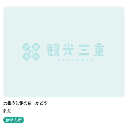
元祖うに飯の宿 かどや
釣船
伊勢志摩