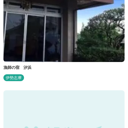
漁師の宿 汐浜
伊勢志摩