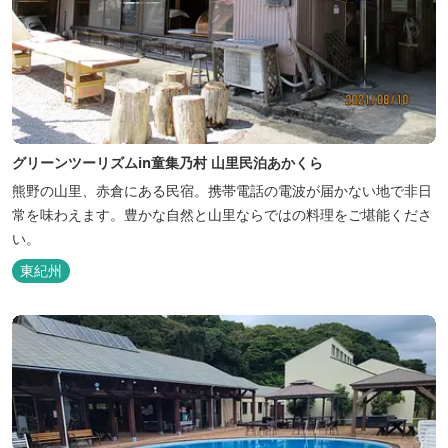
グリーンツーリズムin童集乃村 山里民泊あかくら
熊野の山里、赤倉にある民宿。携帯電話の電波が届かない地で非日
常を味わえます。豊かな自然と山里ならではの料理をご堪能くださ
い。
東紀州