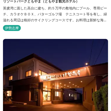
リゾートパークともやま（ともやま観光ホテル）
英虞湾に面した高台に建ち、約５万坪の敷地内にプール、専用ビー
チ、カラオケＢＯＸ、パターゴルフ場 テニスコート等を有し、緑
溢れる周辺は格好のサイクリングコースです。お料理は新鮮な海の
幸をふんだんに使用する荒磯焼、活造会席、伊勢海老残酷鍋会席、
伊勢志摩
松茸料理（秋）等グルメ志向の方に好評です。夏には野外バーベキ
ューも毎晩行ないます。