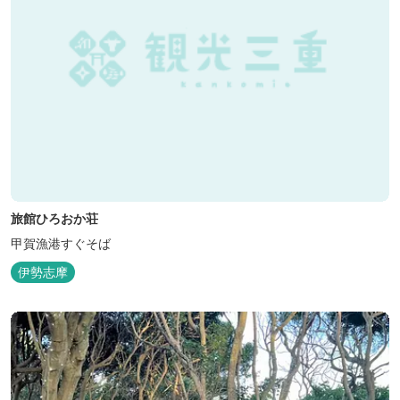
旅館ひろおか荘
甲賀漁港すぐそば
伊勢志摩