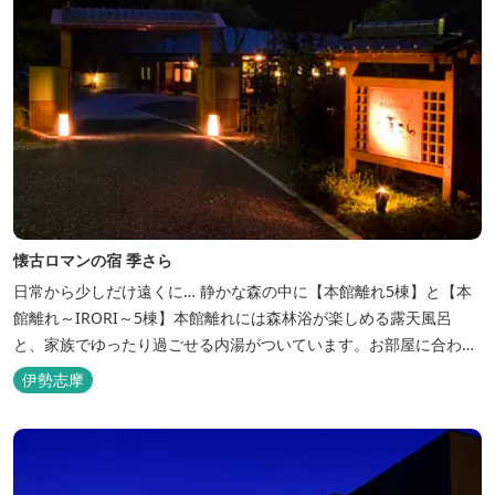
懐古ロマンの宿 季さら
日常から少しだけ遠くに… 静かな森の中に【本館離れ5棟】と【本
館離れ～IRORI～5棟】本館離れには森林浴が楽しめる露天風呂
と、家族でゆったり過ごせる内湯がついています。お部屋に合わせ
た様々なプランがございます。
伊勢志摩