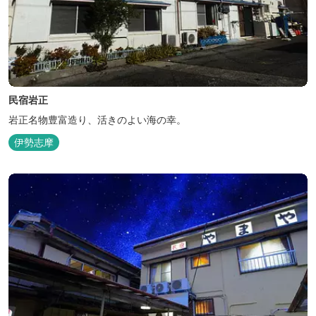
民宿岩正
岩正名物豊富造り、活きのよい海の幸。
伊勢志摩