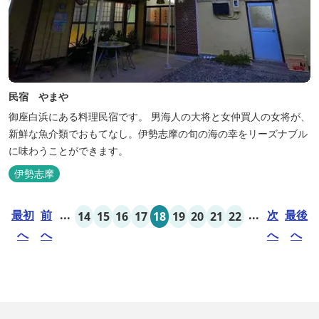
民宿 やまや
御座白浜にある料理民宿です。 男海人の大将と女仲買人の女将が、
新鮮な魚介類でおもてなし。伊勢志摩の旬の海の幸をリーズナブル
に味わうことができます。
伊勢志摩
最初
前
...
...
次
最後
14
15
16
17
18
19
20
21
22
へ
へ
へ
へ