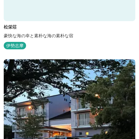
松栄荘
豪快な海の幸と素朴な海の素朴な宿
伊勢志摩