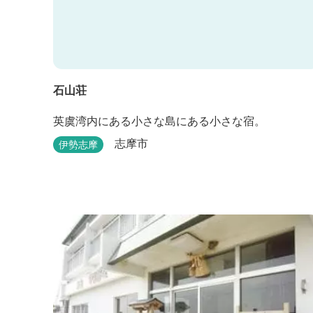
石山荘
英虞湾内にある小さな島にある小さな宿。
志摩市
伊勢志摩