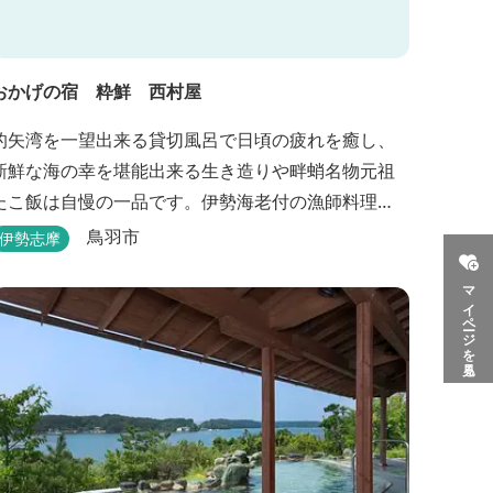
おかげの宿 粋鮮 西村屋
的矢湾を一望出来る貸切風呂で日頃の疲れを癒し、
新鮮な海の幸を堪能出来る生き造りや畔蛸名物元祖
たこ飯は自慢の一品です。伊勢海老付の漁師料理
で、心身ともにやすらぎのひとときを。
鳥羽市
伊勢志摩
マイページを見る