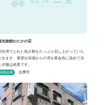
観光旅館わたかの荘
的矢湾でとれた魚介類をたっぷり召し上がっていた
だきます。展望台浴場からの湾を黄金色に染めて沈
む夕陽は絶景です。
志摩市
伊勢志摩