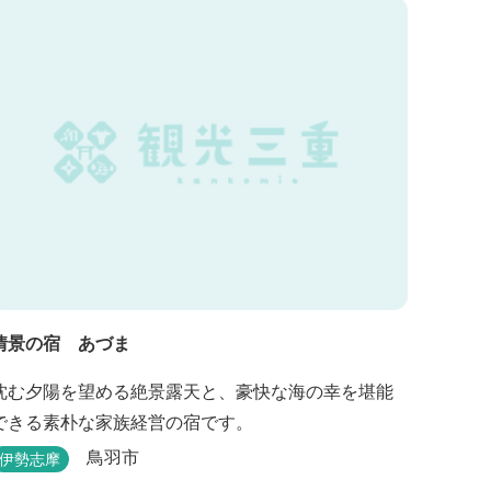
情景の宿 あづま
沈む夕陽を望める絶景露天と、豪快な海の幸を堪能
できる素朴な家族経営の宿です。
鳥羽市
伊勢志摩