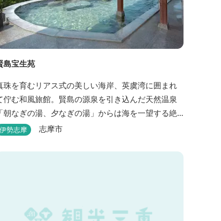
賢島宝生苑
真珠を育むリアス式の美しい海岸、英虞湾に囲まれ
て佇む和風旅館。賢島の源泉を引き込んだ天然温泉
「朝なぎの湯、夕なぎの湯」からは海を一望する絶
景を愉しめる。また、夕食では海の幸を中心とした
志摩市
伊勢志摩
和会席でおもてなしいたします。