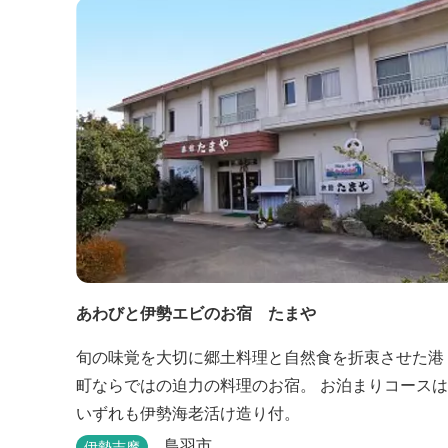
あわびと伊勢エビのお宿 たまや
旬の味覚を大切に郷土料理と自然食を折衷させた港
町ならではの迫力の料理のお宿。 お泊まりコースは
いずれも伊勢海老活け造り付。
鳥羽市
伊勢志摩