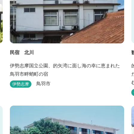
民宿 北川
伊勢志摩国立公園、的矢湾に面し海の幸に恵まれた
鳥羽市畔蛸町の宿
鳥羽市
伊勢志摩