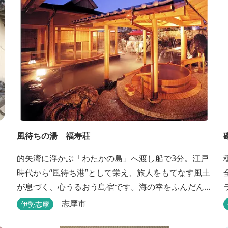
風待ちの湯 福寿荘
的矢湾に浮かぶ「わたかの島」へ渡し船で3分。江戸
時代から“風待ち港”として栄え、旅人をもてなす風土
が息づく、心うるおう島宿です。海の幸をふんだん
に使ったボリューム満点の会席料理が自慢。肌にや
志摩市
伊勢志摩
さしい天然の療養泉が満喫できるお風呂は、伊勢志