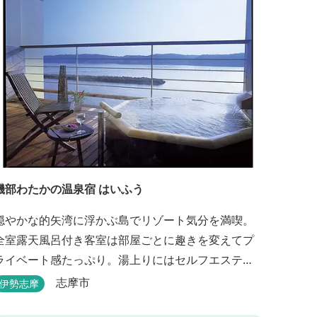
磯部わたかの温泉宿 はいふう
穏やかな的矢湾に浮かぶ島でリゾート気分を満喫。
全室露天風呂付き客室は部屋ごとに趣きを変えてプ
ライベート感たっぷり。湯上りにはセルフエステ
を。伊勢志摩の旬を濃縮した創作和会席をダイニン
志摩市
伊勢志摩
グで。