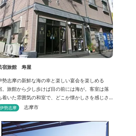
民宿旅館 寿屋
伊勢志摩の新鮮な海の幸と楽しい宴会を楽しめる
宿。旅館から少し歩けば目の前には海が。客室は落
ち着いた雰囲気の和室で、どこか懐かしさを感じさ
せてくれます。
志摩市
伊勢志摩