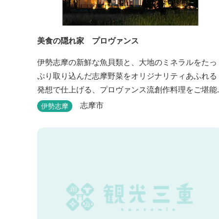
美食の隠れ家 プロヴァンス
伊勢志摩の新鮮な魚貝類と、大地のミネラルをたっ
ぷり取り込んだ志摩野菜をオリジナリティあふれる
発想で仕上げる、プロヴァンス流創作料理をご堪能
いただけます。 館内では本格的な天体観測を日数限
志摩市
伊勢志摩
定で開催。伊勢志摩の美しい星空を星空コンシェル
ジュがご案内いたします。