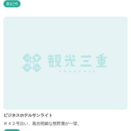
ナが人気です。
東紀州
ビジネスホテルサンライト
Ｒ４２号沿い、風光明媚な熊野灘が一望。