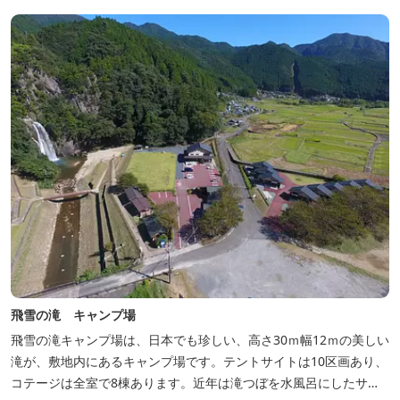
飛雪の滝 キャンプ場
飛雪の滝キャンプ場は、日本でも珍しい、高さ30ｍ幅12ｍの美しい
滝が、敷地内にあるキャンプ場です。テントサイトは10区画あり、
コテージは全室で8棟あります。近年は滝つぼを水風呂にしたサウ