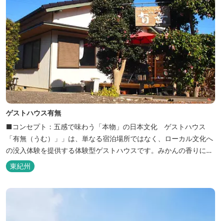
ゲストハウス有無
■コンセプト：五感で味わう「本物」の日本文化 ゲストハウス
「有無（うむ）」」は、単なる宿泊場所ではなく、ローカル文化へ
の没入体験を提供する体験型ゲストハウスです。みかんの香りに包
まれ、歴史ある世界遺産を巡り、日本の原風景に触れる。「本物」
東紀州
の日本文化を巡る冒険がここから始まります。 「年中みかんのとれ
るまち」にある当館は、ご宿泊のお客様にその時期に採れた旬の
「ウエルカムみかん」や無農薬野菜の...