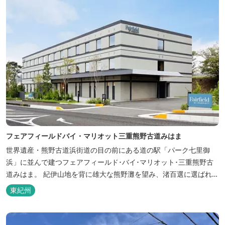
フェアフィールドバイ・マリオット三重熊野古道みはま
世界遺産・熊野古道浜街道の目の前にある道の駅「パーク七里御
浜」に並んで建つフェアフィールド･バイ･マリオット･三重熊野古
道みはま。 紀伊山地を背に雄大な熊野灘を望み、渚百選に選ばれた
七里御浜海岸などの美しい自然が広がります。一年を通して暖かで
東紀州
過ごしやすく、季節を通じて穫れる数々の品種のみかんをはじめ、
豊富な畑の幸や海の幸を堪能していただけます。 風光明媚な御浜を
巡る旅の拠点として、当...